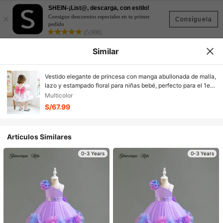
SHEIN-¡List@, descarga, con estilo!
×
Consigue descuentos especiales en tu primer
Consíguela
pedido
(5,000)
Similar
Vestido elegante de princesa con manga abullonada de malla,
lazo y estampado floral para niñas bebé, perfecto para el 1er
cumpleaños, boda, dama de flores, actuación escolar,
Multicolor
celebración festiva
S/67.99
Artículos Similares
0-3 Years
0-3 Years