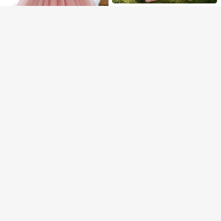
Glamorique Kids
Glamorique Kids Vestido de princesa rosa para bebé niña con mangas volantes, lazo de satén desmontable en la espalda, tela de tul suave, adecuado para fiesta de cumpleaños de bebé, banquete del primer cumpleaños, reunión familiar, boda, salidas diarias, sesiones de fotos, vestido de verano, vestido de graduación
-28%
41
S/
.75
5
0-3 Years
Aurorabelle
Vestido de tirantes de tul con flores 3D rosa para niñas bebé, vestido elegante para fiesta, vestido de princesa, adecuado para niñas, bebés, 1er cumpleaños, banquete, fiesta de noche, niña de las flores para boda, todas las estaciones
-3%
Últimas 12 hrs
#4 Más vendidos
en Rosa polvoriento Ropa de fiesta para niñas
63
S/
.53
Establecido hace 1 año
Petal Princesses
7
0-3 Years
Vestido elegante de organza con tirantes gruesos y estampado de lazos para el primer cumpleaños de niñas bebés, adecuado para niña de las flores en bodas, diadema no incluida
Aurorabelle
100
S/
.49
Vestido elegante de fiesta para niñas bebés con mangas cortas, lazo, cuentas y malla, vestido de princesa adecuado para niñas, 1er cumpleaños, fiesta, banquete, niña de las flores en boda, celebración festiva
-20%
Últimos 1 días
67
S/
.19
0-3 Years
Establecido hace 1 año
0-3 Years
SHEIN Vestido de princesa para bebé niña de manga abullonada con volantes de organza floral elegante y veraniego
-17%
Solo quedan 5
53
S/
.11