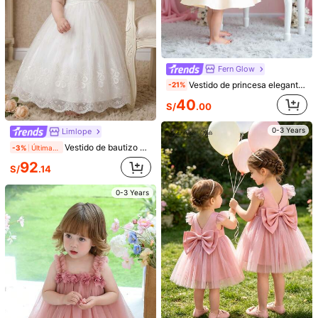
0-3 Years
Fern Glow
Vestido de princesa elegante blanco de satén con decoración de lazo para bebé niña
-21%
40
S/
.00
0-3 Years
Limlope
Vestido de bautizo blanco de manga corta con falda de encaje y tul para bebés niñas de 0 a 2 años, incluye sombrero
-3%
Últimas 12 hrs
6
92
S/
.14
Mostrar artículos similares con stock
Ver todo
Ahorro de S/1.25
0-3 Years
Vestido de princesa con mariposas bordadas, tul y tirantes abullonados de colores. Lindo y elegante vestido de tul con bordado de mariposas. Ideal para bebés, fiestas de cumpleaños, vacaciones en la playa y todas las estaciones.
-4%
Últimas 12 hrs
#1 Más vendidos
en Rosa Ropa de fiesta para niñas
Petal Princesses
33
S/
.24
60+ vendidos
1 pieza Vestido de princesa para niñas con cuello redondo, estampado 3D de flores y malla, adecuado para fiestas, niña de las flores, bodas. El patrón de tela y flores se corta al azar. No incluye diadema.
Estimado
92
S/
.49
Estimado
0-3 Years
Lo sentimos, este producto está agotado.
0-3 Years
Consigue 15% de dscto.
AGOTADO
Regístrate