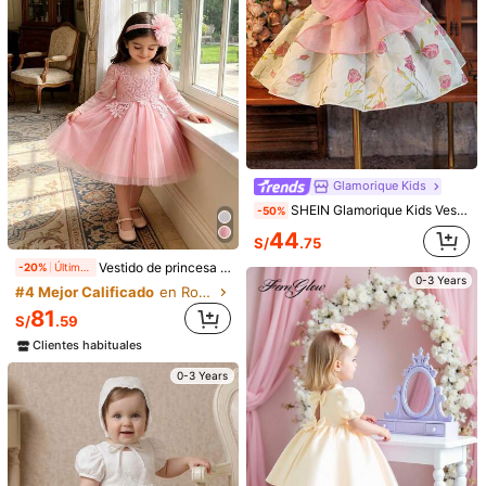
69
S/
.99
79
S/
.99
0-3 Years
0-3 Years
Glamorique Kids
SHEIN Glamorique Kids Vestido de princesa para niña, gran moño Houfu, mangas abullonadas, rosa, textura de tela con flores tridimensionales, estilo europeo y americano, elegante vestido de fiesta para ocasiones especiales
-50%
44
S/
.75
Vestido de princesa elegante de manga larga y tul rosa para niñas, adecuado para fiestas
-20%
Últimos 1 días
0-3 Years
#4 Mejor Calificado
en Ropa de fiesta para niñas
81
S/
.59
Clientes habituales
Glamorique Kids
0-3 Years
Glamorique Kids
SHEIN Glamorique Kids Vestido de fiesta de cumpleaños para niña de las flores, vestido de malla bordada con tirantes finos y lazo en la espalda, falda esponjosa, adecuado para actuaciones, fiestas, sesiones de fotos, todo el año
SHEIN Glamorique Kids Vestido de princesa elegante con falda de tul abombada y bordado floral para niñas bebé, apropiado para todas las estaciones y fiestas de cumpleaños
#2 Más vendidos
en Rosa Ropa de fiesta para niñas
-2%
Últimas 12 hrs
75
#9 Más vendidos
en Bordado Ropa de fiesta para niñas
S/
.49
86
S/
.72
Estimado
0-3 Years