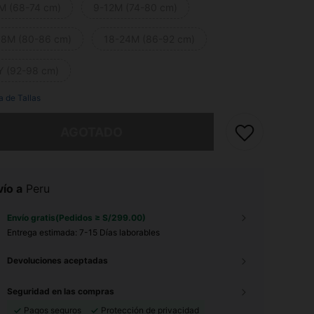
M (68-74 cm)
9-12M (74-80 cm)
18M (80-86 cm)
18-24M (86-92 cm)
Y (92-98 cm)
a de Tallas
imos, este producto está agotado.
AGOTADO
ío a
Peru
Envío gratis(Pedidos ≥ S/299.00)
Entrega estimada:
7-15 Días laborables
Devoluciones aceptadas
Seguridad en las compras
Pagos seguros
Protección de privacidad