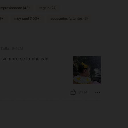
impresionante (43)
regalo (27)
0+)
muy cool (100+)
accesorios faltantes (6)
2M
Talla:
9-12M
siempre se lo chulean
Útil (4)