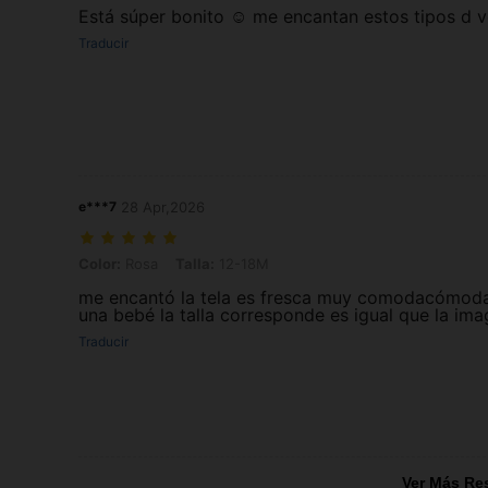
Está súper bonito ☺️ me encantan estos tipos d v
Traducir
e***7
28 Apr,2026
Color: Rosa, Talla: 12-18M
Color:
Rosa
Talla:
12-18M
me encantó la tela es fresca muy comodacómod
una bebé la talla corresponde es igual que la im
Traducir
Ver Más Re