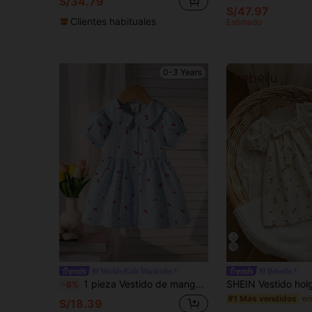
S/34.79
S/47.97
Clientes habituales
Estimado
0-3 Years
WorldyKids Wardrobe
Bebeilu
1 pieza Vestido de manga corta delgado de verano para niñas, conjunto de vestido de niña con estampado de cerezas de cuello Peter Pan de rayas azules y blancas, cuello redondo, cintura elástica, vestido de cárdigan, lindo, elegante, dulce y versátil, regalo para recién nacido y 1er cumpleaños, suave, cómodo y transpirable, 0-1-2-3 años, 6-9 meses, adecuado para uso al aire libre, casual, fiesta y vacaciones
-8%
#1 Más vendidos
S/18.39