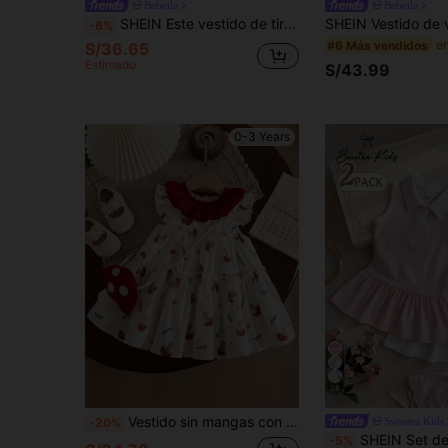
Bebeilu
Bebeilu
SHEIN Este vestido de tirantes a rayas sencillo y casual para niña pequeña, con adorno de lazo, es adecuado para fiestas de cumpleaños, fiestas de noche, actuaciones, bodas, bautizos, ceremonias de apertura, uso diario, escuela, salidas y temporadas de primavera/verano.
-6%
#6 Más vendidos
S/36.65
Estimado
S/43.99
0-3 Years
28
Vestido sin mangas con estampado de setas lindo para bebé niña y bolso accesorio adorable, conjunto de vestido casual de parche con cuello floral para bebé niña
Sweetra Kids
-20%
SHEIN Set de 2 vestidos de verano de estilo dulce para niñas, vestido con cuello polo, sin mangas, con volantes en el ba
-5%