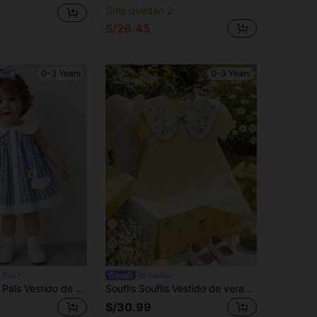
Solo quedan 2
S/26.45
0-3 Years
0-3 Years
7
 Pals
Souflis
SHEIN Playful Pals Vestido de verano tejido para niña, vestido de princesa a cuadros azul y blanco, vestido sin mangas de longitud media con bordado de pato, adecuado para ocasiones casuales, al aire de fiesta
Souflis Souflis Vestido de verano de estilo francés nuevo para niña de 0 a 3 años con mangas abullonadas con estampado de limón, vestido de princesa dulce con lazo de estampado de limón de color contrastante y solapa grande, adecuado para salidas, vacaciones y otras ocasiones
S/30.99