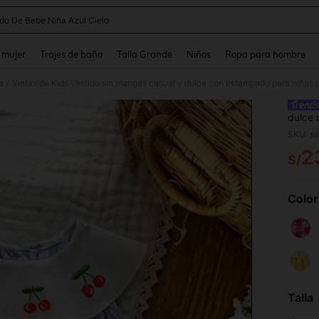
ido De Bebe Niña Azul Cielo
and down arrow keys to navigate search Búsqueda reciente and Busca y Encuentr
 mujer
Trajes de baño
Talla Grande
Niños
Ropa para hombre
a
/
dulce 
para s
cumple
2
S/
PR
Color
Talla