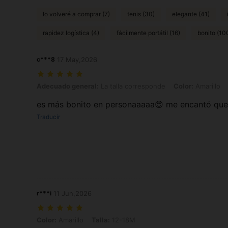
lo volveré a comprar (7)
tenis (30)
elegante (41)
rapidez logística (4)
fácilmente portátil (16)
bonito (10
c***8
17 May,2026
Adecuado general: La talla corresponde, Color: Amarillo, Talla: 9-1
Adecuado general:
La talla corresponde
Color:
Amarillo
es más bonito en personaaaaa😍 me encantó que 
Traducir
r***i
11 Jun,2026
Color: Amarillo, Talla: 12-18M
Color:
Amarillo
Talla:
12-18M