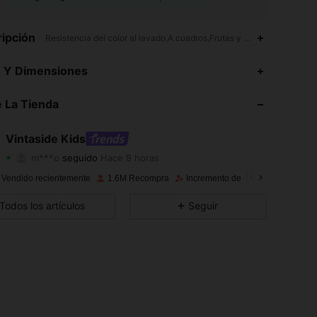
ipción
Resistencia del color al lavado,A cuadros,Frutas y verduras,No
4.92
4.2K
619K
s Y Dimensiones
4.92
4.2K
619K
 La Tienda
4.92
4.2K
619K
Vintaside Kids
m***o
seguido
Hace 8 horas
4.92
4.2K
619K
Calificación
Artículos
Seguidores
 Vendido recientemente
1.6M Recompra
Incremento de seguidores de 11
4.92
4.2K
619K
Todos los artículos
Seguir
4.92
4.2K
619K
4.92
4.2K
619K
4.92
4.2K
619K
4.92
4.2K
619K