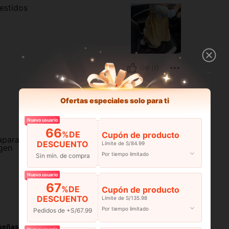
estidos
Útil (1)
Ofertas especiales solo para ti
Nuevo usuario
66
%DE
Cupón de producto
apara
DESCUENTO
Límite de S/84.99
agen
Por tiempo limitado
Sin mín. de compra
Nuevo usuario
67
%DE
Cupón de producto
DESCUENTO
Límite de S/135.98
Útil (1)
Por tiempo limitado
Pedidos de +S/67.99
señas