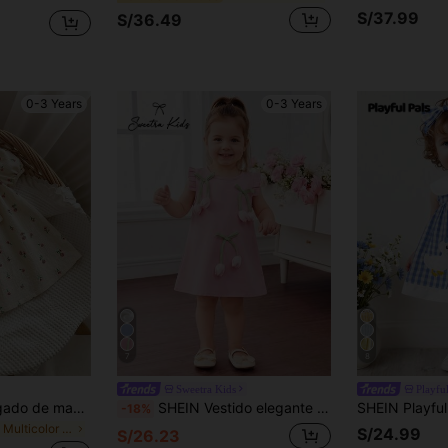
S/37.99
S/36.49
0-3 Years
0-3 Years
7
8
Sweetra Kids
Playful
SHEIN Vestido holgado de manga corta con lazo y cuadros verdes, lindo para niña en vacaciones de verano
SHEIN Vestido elegante de moda dulce rosa para niña bebé con decoración de flor de durazno, para verano
-18%
en Multicolor Vestidos De Niñas Bebés
S/24.99
S/26.23