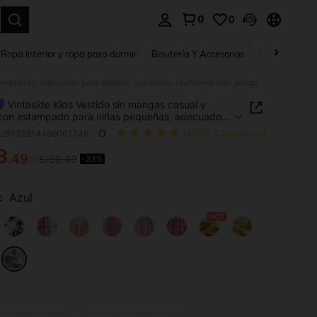
0
0
a. Press Enter to select.
Ropa interior y ropa para dormir
Bisutería Y Accesorios
Zapatos
H
Vintaside Kids Vestido sin mangas casual y dulce con estampado para niñas pequeñas, adecuado para salidas, uso diario, reuniones con amigos, fiestas de cumpleaños, Día de San Valentín
Vintaside Kids Vestido sin mangas casual y
con estampado para niñas pequeñas, adecuado
alidas, uso diario, reuniones con amigos, fiestas de
SKU: sa260326144660013469201
(1000+ Comentarios)
años, Día de San Valentín
3
.49
S/30.49
-23%
ICE AND AVAILABILITY
:
Azul