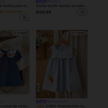
va
Souflis
ampado floral, bloques de color, mangas abullonadas y cintura ceñida, versátil y cómodo
Souflis Souflis Vestido de estilo francés nuevo para bebé niña y niña pequeña, recién nacida 0-3 años, a rayas rojas y blancas con estampado de cerezas, mangas volantes, verano, lindo para picnic, vacaciones y salidas
en Vacaciones Vestidos De Niñas Bebés
os
S/25.99
0-3 Years
0-3 Years
13
u
Vintaside Kids
SHEIN Vestido casual de verano para niña bebé con cuello Peter Pan, estampado de cerezas, color contrastante, lazo, estilo vintage, fresa para niña
SHEIN Vintaside Kids Vestido sin mangas con cuello redondo y dobladillo bordado con patos de dibujos animados para bebés niñas, alegre y dulce
-16%