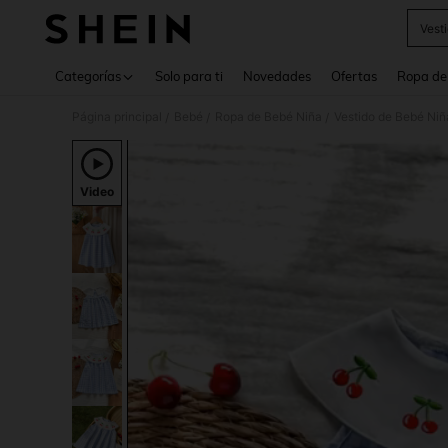
Vest
Use up 
Categorías
Solo para ti
Novedades
Ofertas
Ropa de
Página principal
Bebé
Ropa de Bebé Niña
Vestido de Bebé Niñ
/
/
/
Video