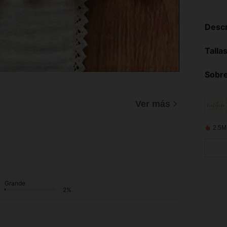
Descr
Talla
Sobre
)
Ver más
2.5M
Grande
2%