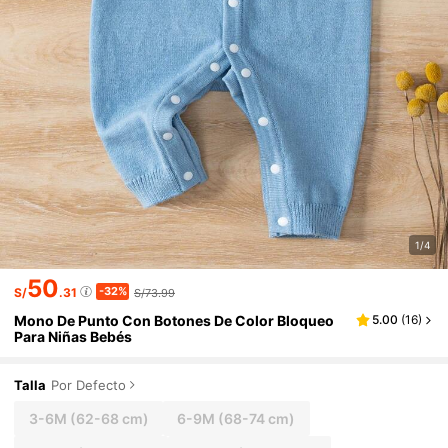
1/4
50
-32%
S/
.31
S/73.99
Mono De Punto Con Botones De Color Bloqueo
5.00
(
16
)
Para Niñas Bebés
Talla
Por Defecto
3-6M
(62-68 cm)
6-9M
(68-74 cm)