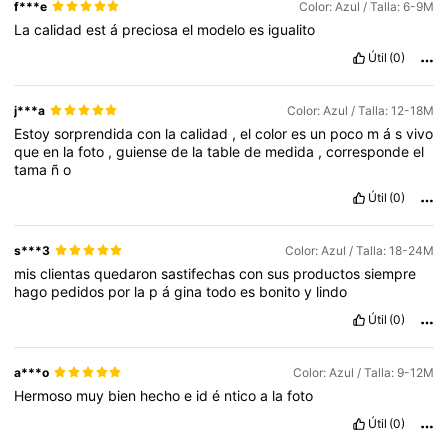
f***e
Color: Azul / Talla: 6-9M
La
calidad
est
á
preciosa
el
modelo
es
igualito
Útil
(0)
j***a
Color: Azul / Talla: 12-18M
Estoy
sorprendida
con
la
calidad
,
el
color
es
un
poco
m
á
s
vivo
que
en
la
foto
,
guiense
de
la
table
de
medida
,
corresponde
el
tama
ñ
o
Útil
(0)
s***3
Color: Azul / Talla: 18-24M
mis
clientas
quedaron
sastifechas
con
sus
productos
siempre
hago
pedidos
por
la
p
á
gina
todo
es
bonito
y
lindo
Útil
(0)
a***o
Color: Azul / Talla: 9-12M
Hermoso
muy
bien
hecho
e
id
é
ntico
a
la
foto
Útil
(0)