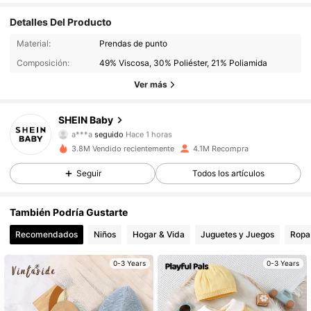
Detalles Del Producto
742K Seguidores
4.96
Material:
Prendas de punto
Composición:
49% Viscosa, 30% Poliéster, 21% Poliamida
742K Seguidores
4.96
Ver más
742K Seguidores
4.96
SHEIN Baby
a***a
seguido
Hace 1 horas
742K Seguidores
4.96
3.8M Vendido recientemente
4.1M Recompra
742K Seguidores
4.96
Seguir
Todos los artículos
742K Seguidores
4.96
También Podría Gustarte
Recomendados
Niños
Hogar & Vida
Juguetes y Juegos
Ropa 
742K Seguidores
4.96
0-3 Years
0-3 Years
742K Seguidores
4.96