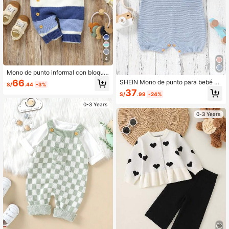
4
Mono de punto informal con bloque
s de color y rayas para bebé niña, o
66
SHEIN Mono de punto para bebé ni
S/
.44
-3%
toño/invierno
ña con nudo de lazo decorativo en
37
S/
.99
-24%
el dobladillo y detalles de volantes
0-3 Years
0-3 Years