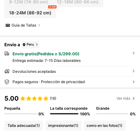
9-12M
(74-80 cm)
12-18M
(80-86 cm)
4 left
18-24M
(86-92 cm)
Guía de Tallas
Envío a
Peru
Envío gratis(Pedidos ≥ S/299.00)
Entrega estimada:
7-15 Días laborables
Devoluciones aceptadas
Pagos seguros · Protección de privacidad
5.00
(16)
Ver más
Pequeña
La talla corresponde
Grande
0%
100%
0%
Talla adecuada
(1)
impresionante
(1)
como en las fotos
(1)