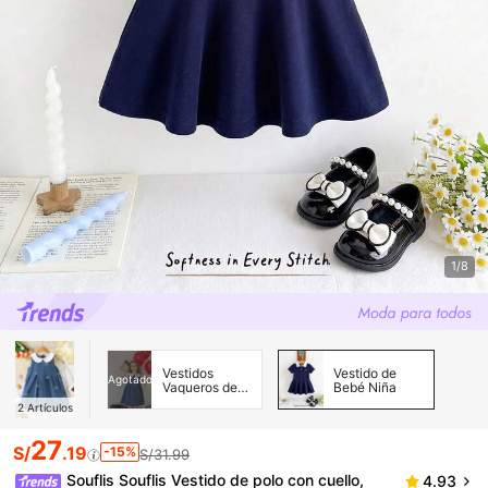
1/8
Vestidos
Vestido de
Agotado
Vaqueros de
Bebé Niña
Niñas (3-7)
2
Artículos
27
S/
.19
-15%
S/31.99
Souflis Souflis Vestido de polo con cuello,
4.93