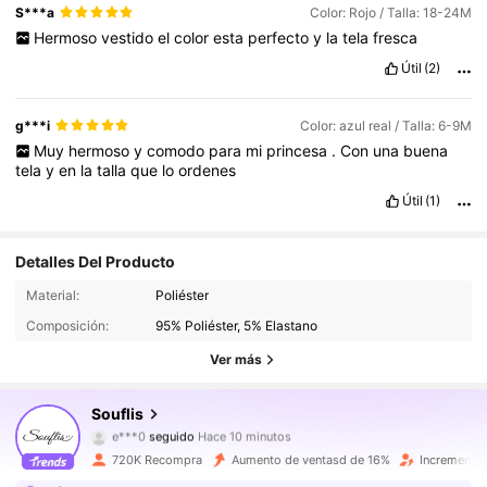
S***a
Color: Rojo / Talla: 18-24M
Hermoso
vestido
el
color
esta
perfecto
y
la
tela
fresca
Útil
(2)
g***i
Color: azul real / Talla: 6-9M
Muy
hermoso
y
comodo
para
mi
princesa
.
Con
una
buena
tela
y
en
la
talla
que
lo
ordenes
Útil
(1)
Detalles Del Producto
327K Seguidores
4.90
Material:
Poliéster
Composición:
95% Poliéster, 5% Elastano
327K Seguidores
4.90
Ver más
327K Seguidores
4.90
Souflis
e***0
seguido
Hace 10 minutos
327K Seguidores
4.90
720K Recompra
Aumento de ventasd de 16%
Incremento 