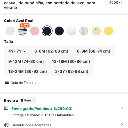
casual, de bebé niña, con bordado de lazo, para
(1000+)
verano
Color: Azul Real
Talla
4Y
-
7Y
3-6M
(62-68 cm)
6-9M
(68-74 cm)
9-12M
(74-80 cm)
12-18M
(80-86 cm)
18-24M
(86-92 cm)
2-3Y
(92-98 cm)
Guía de Tallas
Envío a
Peru
Envío gratis(Pedidos ≥ S/299.00)
Entrega estimada:
7-15 Días laborables
Devoluciones aceptadas