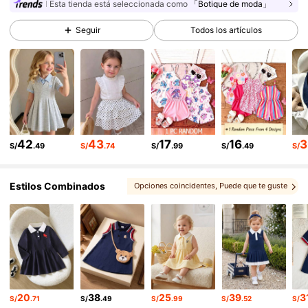
Esta tienda está seleccionada como
「Botique de moda」
327K Seguidores
4.90
Seguir
Todos los artículos
327K Seguidores
4.90
327K Seguidores
4.90
327K Seguidores
4.90
42
43
17
16
3
327K Seguidores
4.90
S/
.49
S/
.74
S/
.99
S/
.49
S/
327K Seguidores
4.90
Estilos Combinados
Opciones coincidentes
, Puede que te guste
, Más estilo
, conjuntos
, Te podría gustar
327K Seguidores
4.90
, Artículos relacionados
20
38
25
39
3
S/
.71
S/
.49
S/
.99
S/
.52
S/