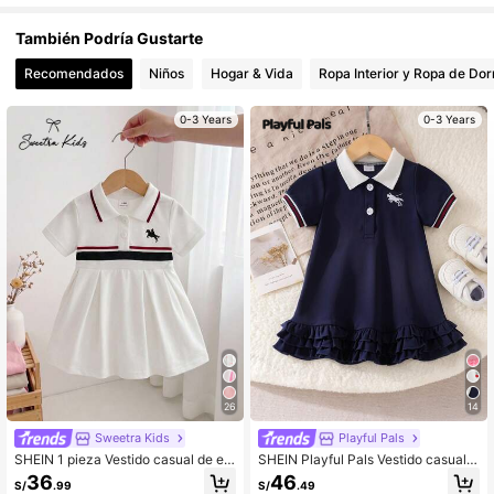
También Podría Gustarte
Recomendados
Niños
Hogar & Vida
Ropa Interior y Ropa de Dor
0-3 Years
0-3 Years
26
14
Sweetra Kids
Playful Pals
SHEIN 1 pieza Vestido casual de est
SHEIN Playful Pals Vestido casual d
ilo deportivo para niñas bebé con c
e deporte de manga corta con cuell
36
46
S/
.99
S/
.49
uello polo, estampado de rayas y ca
o polo de punto para niñas bebé en