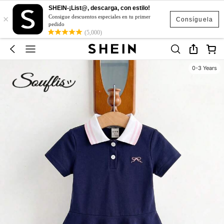
SHEIN-¡List@, descarga, con estilo!
×
Consigue descuentos especiales en tu primer
Consíguela
pedido
(5,000)
0-3 Years