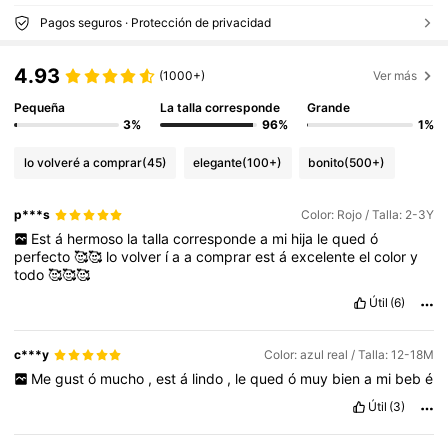
Pagos seguros · Protección de privacidad
4.93
(1000+)
Ver más
Pequeña
La talla corresponde
Grande
3%
96%
1%
lo volveré a comprar
(45)
elegante
(100+)
bonito
(500+)
p***s
Color: Rojo / Talla: 2-3Y
Est
á
hermoso
la
talla
corresponde
a
mi
hija
le
qued
ó
perfecto
🥰🥰
lo
volver
í
a
a
comprar
est
á
excelente
el
color
y
todo
🥰🥰🥰
Útil
(6)
c***y
Color: azul real / Talla: 12-18M
Me
gust
ó
mucho
,
est
á
lindo
,
le
qued
ó
muy
bien
a
mi
beb
é
Útil
(3)