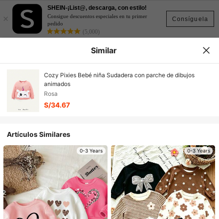
SHEIN-¡List@, descarga, con estilo!
×
Consigue descuentos especiales en tu primer
Consíguela
pedido
(5,000)
Similar
Cozy Pixies Bebé niña Sudadera con parche de dibujos
animados
Rosa
S/34.67
Artículos Similares
0-3 Years
0-3 Years