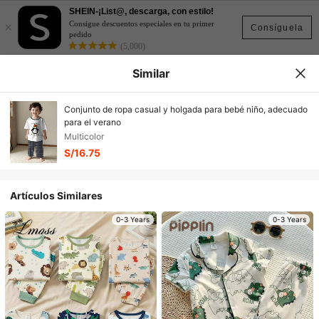
SHEIN-¡List@, descarga, con estilo!
×
Consigue descuentos especiales en tu primer
Consíguela
pedido
(5,000)
Similar
Conjunto de ropa casual y holgada para bebé niño, adecuado
para el verano
Multicolor
S/16.75
Artículos Similares
0-3 Years
0-3 Years