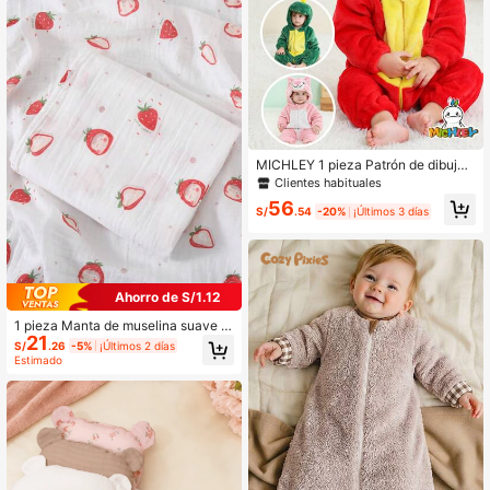
MICHLEY 1 pieza Patrón de dibujos
animados de bebé en franela, estilo
Clientes habituales
lindo y cómodo, adecuado para esti
56
lo unisex de 0-3 años, productos pa
S/
.54
-20%
¡Últimos 3 días
ra bebés, adecuado para uso diario
Ahorro de S/1.12
1 pieza Manta de muselina suave y
21
transpirable para bebés, 110*110cm
S/
.26
-5%
¡Últimos 2 días
Estimado