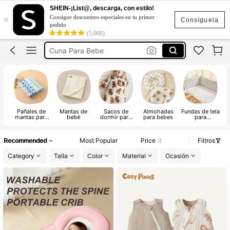
Muselina
SHEIN-¡List@, descarga, con estilo!
×
Consigue descuentos especiales en tu primer
Cobijas Para Bebés
Consíguela
pedido
(5,000)
Cuna Para Bebe
Colecho Para Bebe
Colchas Para Bebe
Muselina
Cobijas Para Bebés
Pañales de
Mantas de
Sacos de
Almohadas
Fundas de tela
mantas para
bebé
dormir para
para bebes
para
bebé
bebés
barandillas y
p
protectores
de cuna
Recommended
Most Popular
Price
Filtros
Category
Talla
Color
Material
Ocasión