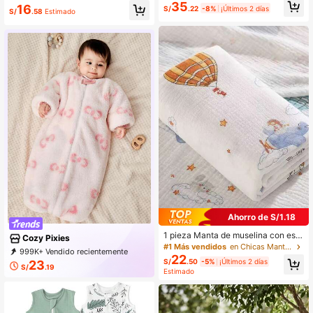
o, Primavera/Verano/Todas las esta
35
16
Valentín
S/
.22
-8%
¡Últimos 2 días
ciones, No elástica, Suave & Transp
S/
.58
Estimado
irable, Almohada de soporte para el
cuello anti-cabeza plana, Absorben
te de sudor, Lavable, 20*23cm
Ahorro de S/1.18
1 pieza Manta de muselina con esta
Cozy Pixies
mpado lindo para bebé recién nacid
#1 Más vendidos
en Chicas Mantas para envolver bebés
999K+ Vendido recientemente
o de 100*100cm
22
999K+ Recompra
1.7M Suscripción
S/
.50
-5%
¡Últimos 2 días
23
S/
.19
Estimado