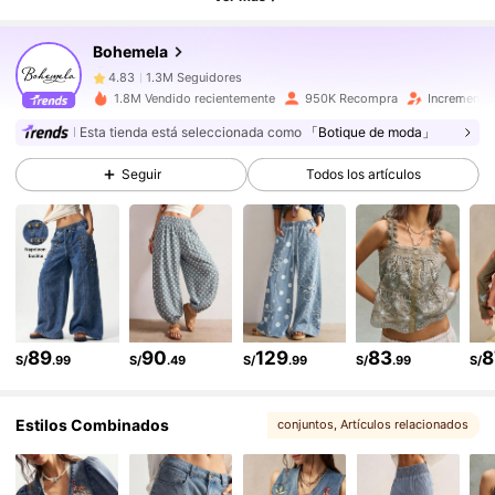
1.3M Seguidores
4.83
Bohemela
1.3M Seguidores
4.83
1.8M Vendido recientemente
950K Recompra
Incremento
1.3M Seguidores
4.83
Esta tienda está seleccionada como
「Botique de moda」
Seguir
Todos los artículos
1.3M Seguidores
4.83
1.3M Seguidores
4.83
1.3M Seguidores
4.83
1.3M Seguidores
4.83
89
90
129
83
8
S/
.99
S/
.49
S/
.99
S/
.99
S/
1.3M Seguidores
4.83
Estilos Combinados
conjuntos
, Artículos relacionados
1.3M Seguidores
4.83