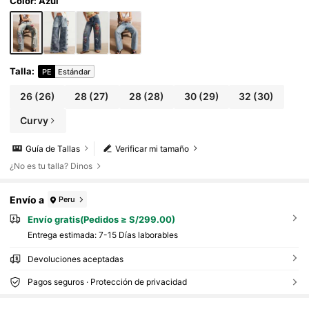
Color: Azul
Talla
:
PE
Estándar
26
(26)
28
(27)
28
(28)
30
(29)
32
(30)
Curvy
Guía de Tallas
Verificar mi tamaño
¿No es tu talla? Dinos
Envío a
Peru
Envío gratis(Pedidos ≥ S/299.00)
Entrega estimada:
7-15 Días laborables
Devoluciones aceptadas
Pagos seguros · Protección de privacidad