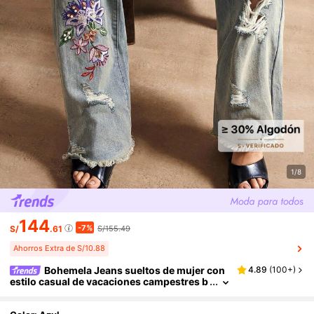
1/8
144
-7%
S/
.61
S/155.49
Ahorros Extra de S/10.88
Bohemela Jeans sueltos de mujer con
4.89
(
100+
)
estilo casual de vacaciones campestres b
ohemios, con bordados y cuentas tejidos