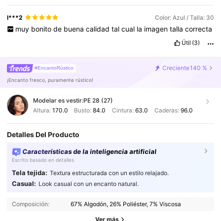
l***2
Color: Azul / Talla: 30
muy
bonito
de
buena
calidad
tal
cual
la
imagen
talla
correcta
Útil
(3)
Creciente
140 %
#EncantoRústico
¡Encanto fresco, puramente rústico!
Modelar es vestir:
PE 28 (27)
Altura:
170.0
Busto:
84.0
Cintura:
63.0
Caderas:
96.0
Detalles Del Producto
Características de la inteligencia artificial
Escrito basado en detalles
Tela tejida:
Textura estructurada con un estilo relajado.
1.3M Seguidores
4.83
Casual:
Look casual con un encanto natural.
Composición:
67% Algodón, 26% Poliéster, 7% Viscosa
1.3M Seguidores
4.83
Ver más