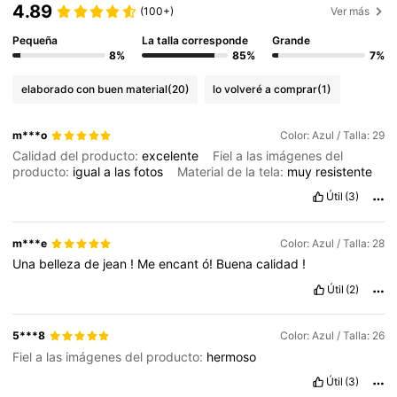
4.89
(100+)
Ver más
Pequeña
La talla corresponde
Grande
8%
85%
7%
elaborado con buen material
(20)
lo volveré a comprar
(1)
m***o
Color: Azul / Talla: 29
Calidad del producto:
excelente
Fiel a las imágenes del
producto:
igual
a
las
fotos
Material de la tela:
muy
resistente
Útil
(3)
m***e
Color: Azul / Talla: 28
Una
belleza
de
jean
!
Me
encant
ó!
Buena
calidad
!
Útil
(2)
5***8
Color: Azul / Talla: 26
Fiel a las imágenes del producto:
hermoso
Útil
(3)