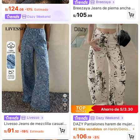
Breezaya
124
Breezaya Jeans de pierna ancha c
S/
.08
-17%
Estimado
on estampado floral retro casual par
105
S/
.99
Dazy Weekend
a mujer
4
Ahorro de S/3.30
Livesso
Dazy Weekend
Livesso Jeans de mezclilla casuale
DAZY Pantalones harem de mujer c
s para mujer con estampado de flor
on estampado todo sobre texturizad
#2 Más vendidos
en Harén/Genio Mujer Denim
91
S/
.52
-19%
Estimado
de anacardo azul, algodón, primave
o, estilo casual de calle
106
ra/verano/otoño
S/
.19
-3%