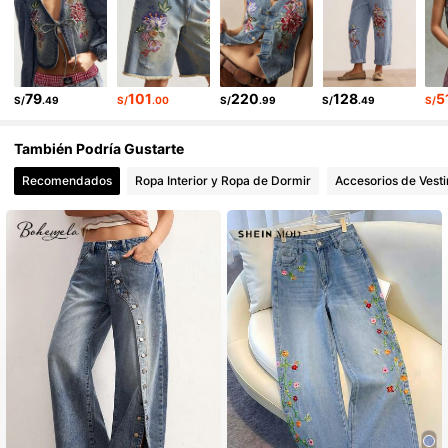
79
101
220
128
5
S/
.49
S/
.00
S/
.99
S/
.49
S/
También Podría Gustarte
Recomendados
Ropa Interior y Ropa de Dormir
Accesorios de Vesti