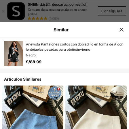
SHEIN-¡List@, descarga, con estilo!
×
Consigue descuentos especiales en tu primer
Consíguela
pedido
(5,000)
Similar
Anewsta Pantalones cortos con dobladillo en forma de A con
lentejuelas pesadas para otoño/invierno
Negro
S/88.99
Artículos Similares