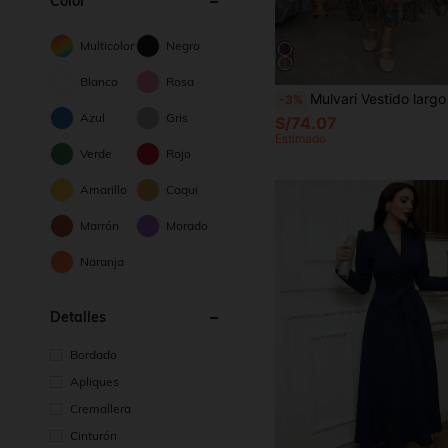
Color
Multicolor
Negro
Blanco
Rosa
Mulvari Vestido largo de manga larga modesto con estampado floral y de cachemira, cuell
-3%
Azul
Gris
S/74.07
Estimado
Verde
Rojo
Amarillo
Caqui
Marrón
Morado
Naranja
Detalles
Bordado
Apliques
Cremallera
Cinturón