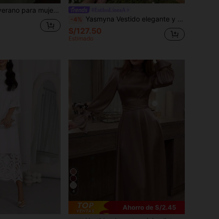
, vestido elegante para fiestas, vestido para bodas y reuniones de otoño
#EstilosLíneaA
Yasmyna Vestido elegante y romántico para vacaciones con cuello cuadrado francés, mangas abullonadas, color liso, textura bordada, patchwork, cintura hueca y efecto estilizante
-4%
S/127.50
Estimado
4
Ahorro de S/2.45