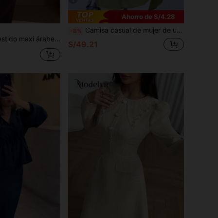
4
Ahorro de S/4.28
Camisa casual de mujer de unicolor con mangas con puño y abotonadura sencilla, modesta para primavera, vacaciones y otoño
-8%
 simple con cuello redondo y cordón, para primavera/otoño
S/49.21