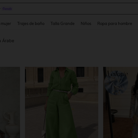
y
and down arrow keys to navigate search Búsqueda reciente and Busca y Encuentr
 mujer
Trajes de baño
Talla Grande
Niños
Ropa para hombre
 Árabe