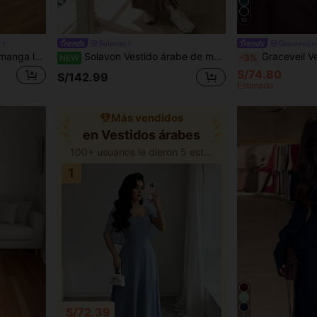
10
y
Solavon
Graceveil
Modelyn Vestido largo de manga larga, con escote cruzado, mangas abullonadas y cinturón, recatado
Solavon Vestido árabe de mujer minimalista con cremallera, color contrastante, cordón y manga larga
Graceveil Vestido maxi árabe de unicolor
NEW
-3%
S/74.80
S/142.99
Estimado
Más vendidos
en Vestidos árabes
100+ usuarios le dieron 5 estrellas
1
S/72.39
7