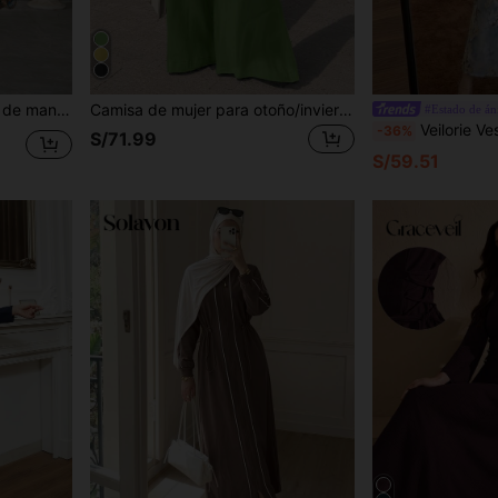
o de corbata y mangas abullonadas
Camisa de mujer para otoño/invierno, atuendo para todas las estaciones, temporada de regreso a clases, Día del Maestro, atuendo para salidas de otoño
#Estado de á
Veilorie Vestido elegante de estilo árabe con est
-36%
S/71.99
S/59.51