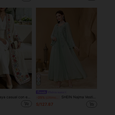
#Salvia suave
SHEIN Najma Abaya casual con estampado floral para mujer, ideal para reuniones y viajes
SHEIN Najma Vestido de mujer de manga larga con pliegues en el frente, bordado de perlas y parches elegante
-25%
¡Últimos 3 días
S/127.87