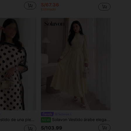
S/67.36
Estimado
Solavon
verano, tejido con estampado digital colocado, efecto burnout, lunares, manga larga y fruncido
Solavon Vestido árabe elegante de manga larga con diseño de botones de rana de unicolor para mujer
NEW
S/103.99