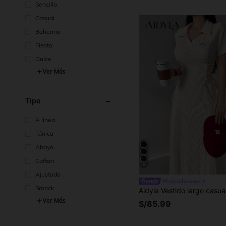
Sencillo
Casual
Bohemio
Fiesta
Dulce
Ver Más
Tipo
A línea
Túnica
Abaya
Caftán
6
Ajustado
#LujosoInvierno
Smock
Ver Más
S/85.99