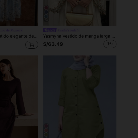
14
nimo de Monet
#SaténYSeda
ampado floral, cuello redondo, mangas acampanadas y cintura ceñida para mujer
Yasmyna Vestido de manga larga holgado de estilo árabe con decoración de aplicaciones y diseño de cruce para mujeres
S/63.49