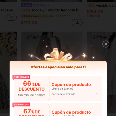
Vestido de verano para mujer, vestido de vacaciones
Modelyn
-3%
ntalones de unicolor para mujer
Modelyn Vestido largo de línea A con cuello cuadrado y cintura recogida, elegante y romántico para uso diario
-20%
S/94.08
Estimado
en Ropa árabe
#1 Más vendidos
S/72.39
Ofertas especiales solo para ti
Nuevo usuario
66
%DE
Cupón de producto
DESCUENTO
Límite de S/84.99
Por tiempo limitado
Sin mín. de compra
Nuevo usuario
67
%DE
Cupón de producto