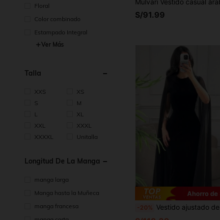
Floral
S/91.99
Color combinado
Estampado Integral
Ver Más
Talla
XXS
XS
S
M
L
XL
XXL
XXXL
XXXXL
Unitalla
Longitud De La Manga
manga larga
Manga hasta la Muñeca
Ahorro de
manga francesa
Vestido ajustado de terciopelo con mangas envolventes, estilo europeo y
-20%
manga corta