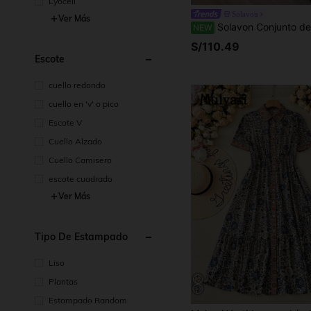
Lyocell
Solavon
Ver Más
Solavon Conjunto de ropa árabe casual para uso diario con top de manga larga y pa
NEW
S/110.49
Escote
cuello redondo
cuello en 'v' o pico
Escote V
Cuello Alzado
Cuello Camisero
escote cuadrado
Ver Más
Tipo De Estampado
Liso
Plantas
Estampado Random