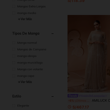
S/118.39
Mangas Extra Largas
manga media
Ver Más
Tipos De Manga
Manga normal
Mangas de Campana
manga obispo
manga murciélago
Manga con volante
manga capa
Ver Más
Estilo
#VestidoDeLentejuelas
AMILUCK Conjunto Elegante de 2 Piezas para Mujer con Bata Holgada de Manga Murciélago, Capa Interior Elásti
-6%
¡Últimos 3 días
Elegante
S/467.17