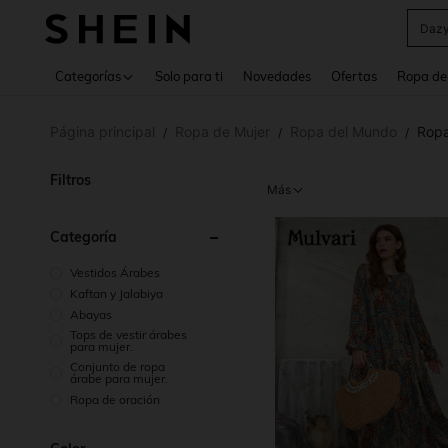
Daz
Use up 
Categorías
Solo para ti
Novedades
Ofertas
Ropa de
Página principal
Ropa de Mujer
Ropa del Mundo
Ropa
/
/
/
Filtros
Más
Categoría
Vestidos Árabes
Kaftan y Jalabiya
Abayas
Tops de vestir árabes
para mujer.
Conjunto de ropa
árabe para mujer.
Ropa de oración