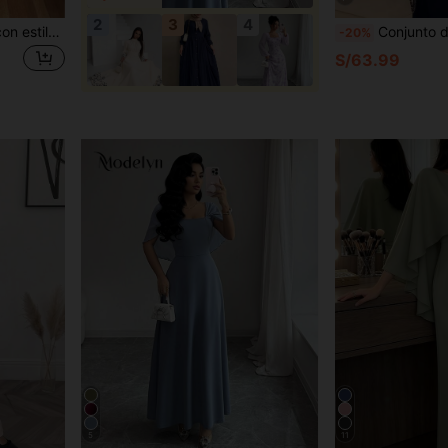
2
3
4
Vestido árabe elegante y con estilo para mujer, de color liso, de gasa tejida con bajo con volantes, para primavera y otoño
Conjunto de 2 piezas de blusa con cintura ceñida 
-20%
S/63.99
5
11