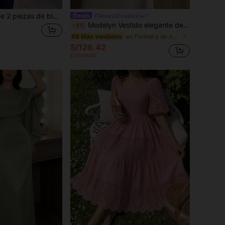
y volantes + falda larga, atuendo elegante y casual para otoño para mujer
#TexturasEscultóricas
Modelyn Vestido elegante de línea A con cuello de tweed color albaricoque, manga larga, bolsillo falso y botones en la cintura para mujer
-3%
en Formal y de noche Ropa árabe
#8 Más vendidos
S/126.42
Estimado