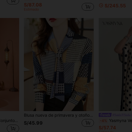
S/87.08
S/245.55
Estimado
Blusa nueva de primavera y otoño para mujer, camisa con cuello en V y decoración de cinta, blusa de manga larga con estampado digital asimétrico para otoño
#SaténYSeda
ca, Lentejuelas y Perlas Pesadas de Alta Gama, Formal para Noche de Otoño
Yasmyna Vestido de una pieza elegante y casual para mujer, primavera/
-4%
S/45.99
S/57.74