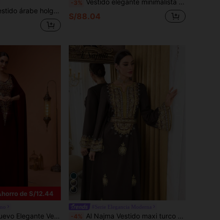
Vestido elegante minimalista de unicolor con cintura ceñida y manga larga para mujer, otoño
-3%
gado para mujer con pequeño cuello alto
S/88.04
Ahorro de S/12.44
rno
#Serie Elegancia Moderna
o de Mujer con Lentejuelas & Lentejuelas, Encaje Floral Patchwork Elástico con Abertura Alta, Por Favor Verifique la Tabla de Tallas al Hacer el Pedido) Primavera Otoño
Al Najma Vestido maxi turco y abaya tradicional árabe para mujer
-4%