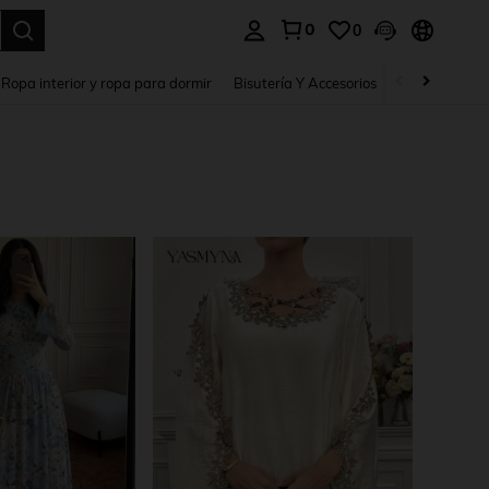
0
0
a. Press Enter to select.
Ropa interior y ropa para dormir
Bisutería Y Accesorios
Zapatos
H