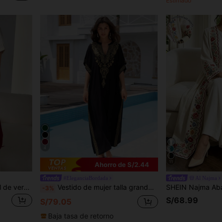
Estimado
4
11
Ahorro de S/2.44
#EleganciaBordada
Al Najma
Aidyla Vestido largo casual de verano para mujer con estampado de letras y atar a la cintura, vestido largo de noche para mujer
Vestido de mujer talla grande con cuello en V, manga corta, bordado dorado, suelto, cómodo y fluido de gasa, vestido de protección solar para vacaciones en la playa, elegante negro de otoño
-3%
S/68.99
S/79.05
Baja tasa de retorno