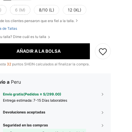
)
6 (M)
8/10 (L)
12 (XL)
de los clientes pensaron que era fiel a la talla.
a de Tallas
u talla? Dime cuál es tu talla
AÑADIR A LA BOLSA
asta
32
puntos SHEIN calculados al finalizar la compra.
ío a
Peru
Envío gratis(Pedidos ≥ S/299.00)
Entrega estimada:
7-15 Días laborables
Devoluciones aceptadas
Seguridad en las compras