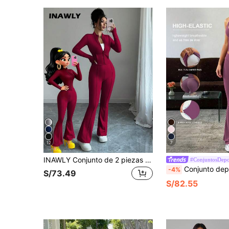
12
7
INAWLY Conjunto de 2 piezas de chaqueta corta con cremallera ajustada y pantalones acampanados para mujer
#ConjuntosDepo
Conjunto deportivo sexy de verano para mujer con top de tirantes de cuello en V y p
-4%
S/73.49
S/82.55