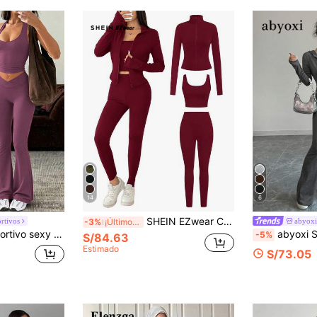
14
6
SHEIN EZwear Conjunto deportivo de punto rojo para mujer, primavera/verano
rtivos
abyoxi
-3%
¡Últimos 3 días
antalones de cintura alta, adecuado para deportes, yoga, fitness elegante
abyoxi Set de 2 piezas de chaqueta con capucha con cremallera y pantalones acampanados de u
-5%
S/84.63
Estimado
S/73.05