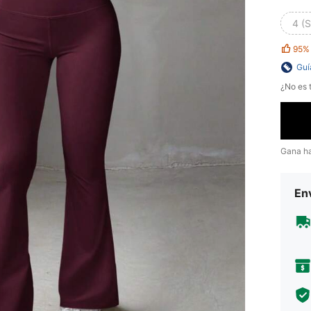
4 (S
95%
Guí
¿No es t
Gana h
Env