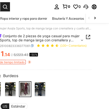
0
0
a. Press Enter to select.
Ropa interior y ropa para dormir
Bisutería Y Accesorios
Zapatos
H
Conjunto de 2 piezas de yoga casual para mujer Aoqta Sports, top de manga larga con cremallera y cuello alto & pantalones acampanados de cintura alta y efecto estilizante, para yoga, correr, entrenamiento, uso diario
Conjunto de 2 piezas de yoga casual para mujer
Sports, top de manga larga con cremallera y
 alto & pantalones acampanados de cintura alta y
z25100823336377061
(100+ Comentarios)
 estilizante, para yoga, correr, entrenamiento, uso
11
.14
S/223.43
-50%
ICE AND AVAILABILITY
 de tiempo limitado
:
Burdeos
US
Estándar