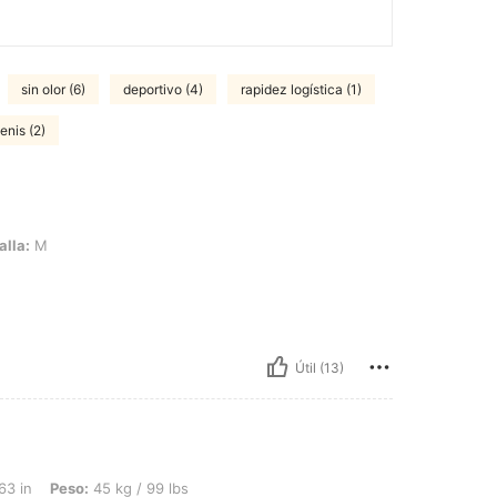
sin olor (6)
deportivo (4)
rapidez logística (1)
tenis (2)
alla:
M
Útil (13)
 45 kg / 99 lbs, Forma del cuerpo: Reloj de arena, Caderas: 97 cm / 38 in, Cintura:
63 in
Peso:
45 kg / 99 lbs