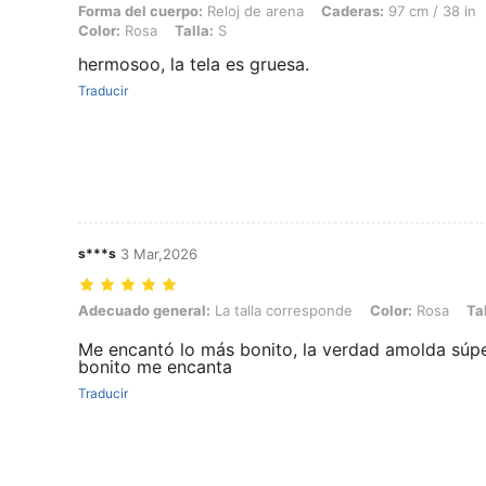
Forma del cuerpo:
Reloj de arena
Caderas:
97 cm / 38 in
Color:
Rosa
Talla:
S
hermosoo, la tela es gruesa.
Traducir
s***s
3 Mar,2026
Adecuado general: La talla corresponde, Color: Rosa, Talla: XS
Adecuado general:
La talla corresponde
Color:
Rosa
Tal
Me encantó lo más bonito, la verdad amolda súp
bonito me encanta
Traducir