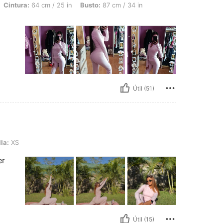
Cintura:
64 cm / 25 in
Busto:
87 cm / 34 in
Útil (51)
la:
XS
er
Útil (15)