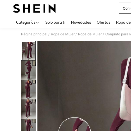
Conj
Use up 
Categorías
Solo para ti
Novedades
Ofertas
Ropa de
Página principal
Ropa de Mujer
Ropa de Mujer
Conjunto para 
/
/
/