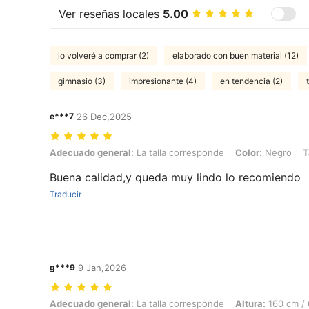
Ver reseñas locales
5.00
lo volveré a comprar (2)
elaborado con buen material (12)
gimnasio (3)
impresionante (4)
en tendencia (2)
e***7
26 Dec,2025
Adecuado general: La talla corresponde, Color: Negro, Talla: M
Adecuado general:
La talla corresponde
Color:
Negro
T
Buena calidad,y queda muy lindo lo recomiendo
Traducir
g***9
9 Jan,2026
Adecuado general: La talla corresponde, Altura: 160 cm / 63 in, Peso:
Adecuado general:
La talla corresponde
Altura:
160 cm / 