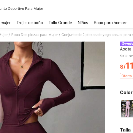
unto Deportivo Para Mujer
and down arrow keys to navigate search Búsqueda reciente and Busca y Encuentr
 mujer
Trajes de baño
Talla Grande
Niños
Ropa para hombre
Mujer
Ropa Dos piezas para Mujer
/
/
Aoqta 
cuello
SKU: s
efecto
1
diario
S/
PR
Oferta
Color
Talla