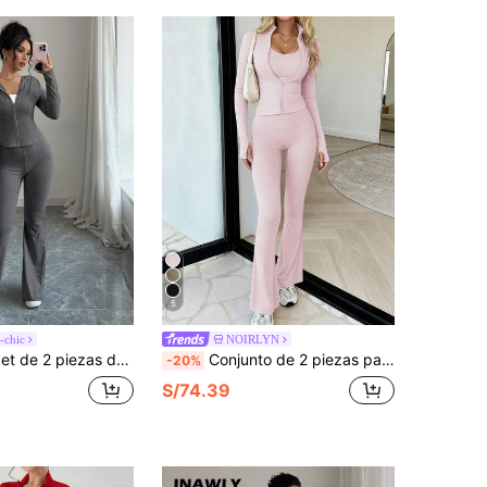
5
-chic
NOIRLYN
nicolor, ropa deportiva de moda casual, adecuada para uso al aire libre, calle, deportes, uso diario, para mostrar el encanto personal de la mujer en otoño/invierno y primavera
Conjunto de 2 piezas para mujer de otoño/invierno: chaqueta de manga larga con cuello alto y cremallera de unicolor & pantalones acampanados de cintura alta con control de abdomen y levantamiento de glúteos en color rosa
-20%
S/74.39