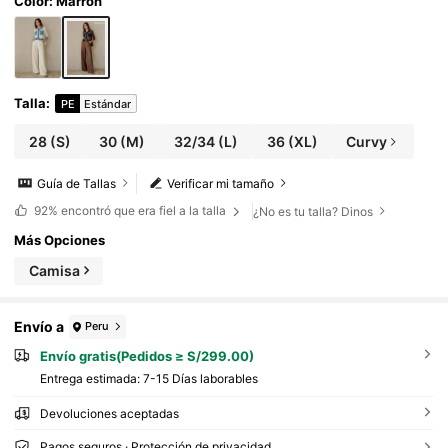
Color: Marrón
Talla
:
PE
Estándar
28
(S)
30
(M)
32/34
(L)
36
(XL)
Curvy
Guía de Tallas
Verificar mi tamaño
92%
encontró que era fiel a la talla
¿No es tu talla? Dinos
Más Opciones
Camisa
Envío a
Peru
Envío gratis(Pedidos ≥ S/299.00)
Entrega estimada:
7-15 Días laborables
Devoluciones aceptadas
Pagos seguros · Protección de privacidad