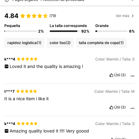
4.84
(79)
Ver más
Pequeña
La talla corresponde
Grande
2%
92%
6%
rapidez logística
(1)
color liso
(2)
talla completa de copa
(1)
k***4
Color: Marrón / Talla: S
Loved
it
and
the
quality
is
amazing
!
Útil
(3)
t***7
Color: Marrón / Talla: M
It
is
a
nice
item
i
like
it
Útil
(3)
k***4
Color: Marrón / Talla: S
Amazing
quality
loved
it
!!!!
Very
goood