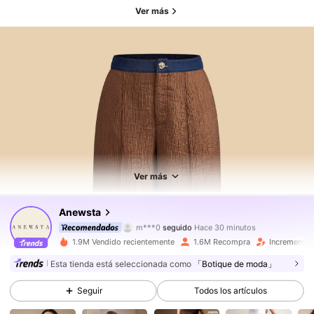
Ver más
4M Seguidores
4.89
4M Seguidores
4.89
Ver más
4M Seguidores
4.89
Anewsta
m***0
seguido
Hace 30 minutos
4M Seguidores
4.89
1.9M Vendido recientemente
1.6M Recompra
Incremento 
Esta tienda está seleccionada como
「Botique de moda」
4M Seguidores
4.89
Seguir
Todos los artículos
4M Seguidores
4.89