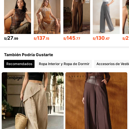
4M Seguidores
4.89
4M Seguidores
4.89
27
137
145
130
2
4M Seguidores
4.89
S/
.99
S/
.15
S/
.77
S/
.47
S/
4M Seguidores
4.89
También Podría Gustarte
Recomendados
Ropa Interior y Ropa de Dormir
Accesorios de Vesti
4M Seguidores
4.89