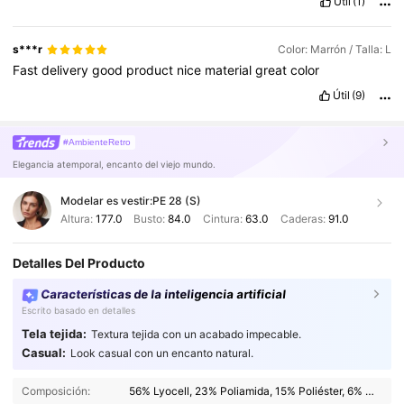
Útil
(1)
s***r
Color: Marrón / Talla: L
Fast
delivery
good
product
nice
material
great
color
Útil
(9)
#AmbienteRetro
Elegancia atemporal, encanto del viejo mundo.
Modelar es vestir:
PE 28 (S)
Altura:
177.0
Busto:
84.0
Cintura:
63.0
Caderas:
91.0
Detalles Del Producto
Características de la inteligencia artificial
Escrito basado en detalles
Tela tejida:
Textura tejida con un acabado impecable.
Casual:
Look casual con un encanto natural.
Composición:
56% Lyocell, 23% Poliamida, 15% Poliéster, 6% Lana