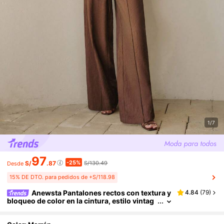
1/7
97
-25%
S/
.87
S/130.49
Desde
15% DE DTO. para pedidos de +S/118.98
Anewsta Pantalones rectos con textura y
4.84
(
79
)
bloqueo de color en la cintura, estilo vintag
e, para primavera/verano