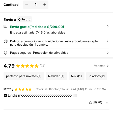
Cantidad:
Envío a
Peru
Envío gratis(Pedidos ≥ S/299.00)
Entrega estimada:
7-15 Días laborables
Debido a promociones o liquidaciones, este artículo no es apto
para devolución ni cambio.
Pagos seguros · Protección de privacidad
4.79
(24)
Ver más
perfecto para novatos
(1)
Navidad
(1)
tenis
(1)
lo adoro
(2)
M***y
Color: Multicolor / Talla: iPad (A16) 11 inch 11th Generation 2025
Lindisimooooooooooooooooooooooooo
!!!!
Útil
(0)