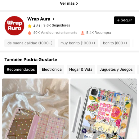
9.6K Seguidores
4.81
Ver más
9.6K Seguidores
4.81
Wrap Aura
Seguir
9.6K Seguidores
4.81
5***6
seguido
Hace 17 horas
9.6K Seguidores
4.81
40K Vendido recientemente
5.4K Recompra
9.6K Seguidores
4.81
de buena calidad (1000+)
muy bonito (1000+)
bonito (800+)
co
9.6K Seguidores
4.81
También Podría Gustarte
9.6K Seguidores
4.81
9.6K Seguidores
4.81
Recomendados
Electrónica
Hogar & Vida
Juguetes y Juegos
9.6K Seguidores
4.81