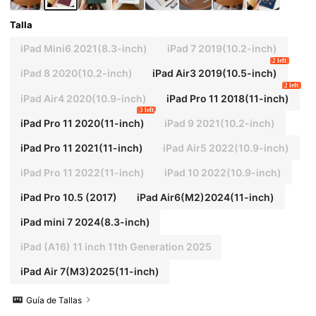
unos modelos están equipados con ranuras par
a lápiz incorporadas en los marcos.
Talla
iPad Mini6 2021(8.3-inch)
iPad 7 2019(10.2-inch)
2 left
iPad 8 2020(10.2-inch)
iPad Air3 2019(10.5-inch)
2 left
iPad Air4 2020(10.9-inch)
iPad Pro 11 2018(11-inch)
3 left
iPad Pro 11 2020(11-inch)
iPad 9 2021(10.2-inch)
iPad Pro 11 2021(11-inch)
iPad Air5 2022(10.9-inch)
iPad Pro 11 2022(11-inch)
iPad 10 2022(10.9-inch)
iPad Pro 10.5 (2017)
iPad Air6(M2)2024(11-inch)
iPad mini 7 2024(8.3-inch)
iPad (A16) 11 inch 11th Generation 2025
iPad Air 7(M3)2025(11-inch)
Guía de Tallas