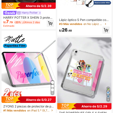
Ahorro de S/2.39
Harry Potter
HARRY POTTER X SHEIN 3 protect
Lápiz óptico S Pen compatible con
7
ores de línea de datos, adecuados p
S/
.79
-23%
¡Últimos 2 días
Samsung Galaxy Tab S6, S7, S8, S
#3 Más vendidos
en No Lápiz óptico
ara cargadores de , protectores de
Estimado
9, S10, S11, lápiz óptico Tab S6 Lite,
cargadores (excluyendo líneas de d
26
puntas de repuesto
S/
.48
atos)
4
Ahorro de S/0.27
9
ZYONS 2 piezas de protector de pa
Ahorro de S/2.29
ntalla mate tipo papel, material PET
#1 Más vendidos
en iPad 5.º (9,7 pulgadas) Protectores de pantalla
THE POWERPUFF GIRLS X SHEIN F