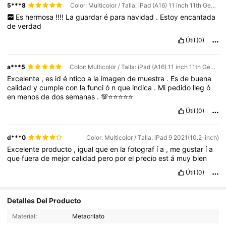
5***8
Color: Multicolor / Talla: iPad (A16) 11 inch 11th Generation 2025
Es
hermosa
!!!!
La
guardar
é
para
navidad
.
Estoy
encantada
de
verdad
Útil
(0)
a***5
Color: Multicolor / Talla: iPad (A16) 11 inch 11th Generation 2025
Excelente
,
es
id
é
ntico
a
la
imagen
de
muestra
.
Es
de
buena
calidad
y
cumple
con
la
funci
ó
n
que
indica
.
Mi
pedido
lleg
ó
en
menos
de
dos
semanas
.
💯⭐️⭐️⭐️⭐️⭐️
Útil
(0)
d***0
Color: Multicolor / Talla: iPad 9 2021(10.2-inch)
Excelente
producto
,
igual
que
en
la
fotograf
í
a
,
me
gustar
í
a
que
fuera
de
mejor
calidad
pero
por
el
precio
est
á
muy
bien
Útil
(0)
9.6K Seguidores
4.81
Detalles Del Producto
9.6K Seguidores
4.81
Material:
Metacrilato