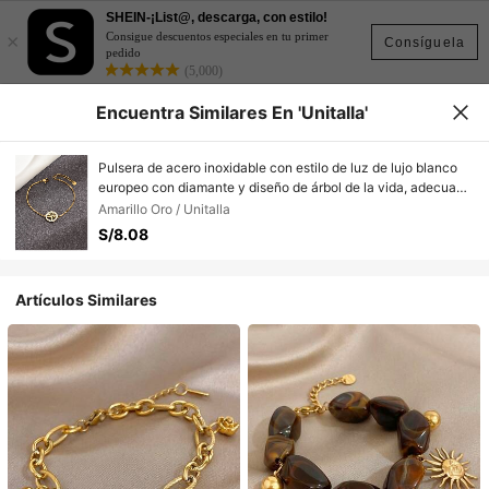
SHEIN-¡List@, descarga, con estilo!
×
Consigue descuentos especiales en tu primer
Consíguela
pedido
(5,000)
Encuentra Similares En 'Unitalla'
Pulsera de acero inoxidable con estilo de luz de lujo blanco
europeo con diamante y diseño de árbol de la vida, adecuada
para uso diario
Amarillo Oro / Unitalla
S/8.08
Artículos Similares