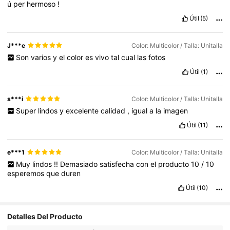
ú
per
hermoso
!
Útil
(5)
J***e
Color: Multicolor / Talla: Unitalla
Son
varios
y
el
color
es
vivo
tal
cual
las
fotos
Útil
(1)
s***i
Color: Multicolor / Talla: Unitalla
Super
lindos
y
excelente
calidad
,
igual
a
la
imagen
Útil
(11)
e***1
Color: Multicolor / Talla: Unitalla
Muy
lindos
!!
Demasiado
satisfecha
con
el
producto
10
/
10
esperemos
que
duren
Útil
(10)
11K Seguidores
4.91
Detalles Del Producto