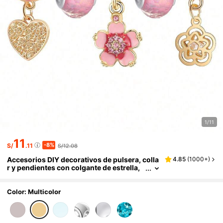
1/11
11
-8%
S/
.11
S/12.08
Accesorios DIY decorativos de pulsera, colla
4.85
(
1000+
)
r y pendientes con colgante de estrella,
mariposa, copo de nieve, flor, cola, búh
o, estrella de mar y luna, estilo elegante y de
moda
Color: Multicolor