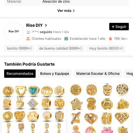
Material:
Aleación de zinc
11K Seguidores
4.91
Ver más
11K Seguidores
4.91
Rise DIY
Seguir
l***i
seguido
Hace 1 día
11K Seguidores
4.91
Clientes habituales
Establecido hace 1 año
79K Vendido
11K Seguidores
4.91
bonito (9999+)
de buena calidad (9999+)
muy bonito (8000+)
c
11K Seguidores
4.91
También Podría Gustarte
11K Seguidores
Recomendados
Bolsos y Equipaje
Material Escolar & Oficina
Hog
4.91
11K Seguidores
4.91
11K Seguidores
4.91
11K Seguidores
4.91
11K Seguidores
4.91