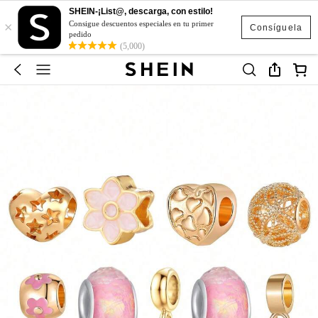
SHEIN-¡List@, descarga, con estilo!
×
Consigue descuentos especiales en tu primer
Consíguela
pedido
(5,000)