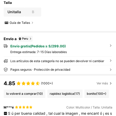
Talla
Unitalla
B
Guía de Tallas
Envío a
Peru
Envío gratis(Pedidos ≥ S/299.00)
Entrega estimada:
7-15 Días laborables
Los artículos de esta categoría no se pueden devolver ni cambiar
Pagos seguros · Protección de privacidad
4.85
(1000+)
Ver más
lo volveré a comprar
(10)
rapidez logística
(17)
bonito
(100+)
M***é
Color: Multicolor / Talla: Unitalla
S
ú
per
buena
calidad
,
tal
cual
la
imagen
,
me
encant
ó
¡
es
s