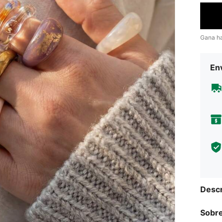
Gana h
Env
Descr
Sobre