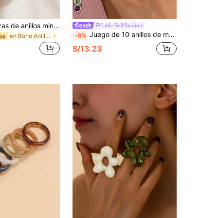
Set de 12 piezas de anillos minimalistas vintage asimétricos con sol líquido, anillos vintage de lujo para mujeres, adecuados para fiestas, regalos, uso diario, estética
Little Bell Studio
Juego de 10 anillos de mujer de moda personalizados, de material acrílico, anillos exagerados vintage, adecuados como regalo, para fiestas, banquetes y uso diario
-8%
en Boho Anillos De Mujer
os
S/13.23