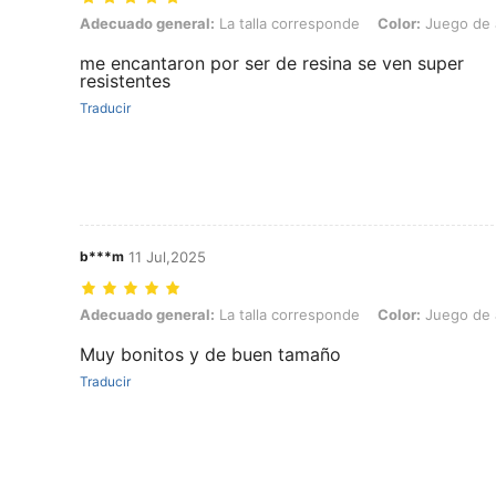
Adecuado general: La talla corresponde, Color: Juego de anillos ver
Adecuado general:
La talla corresponde
Color:
Juego de a
me encantaron por ser de resina se ven super
resistentes
Traducir
b***m
11 Jul,2025
Adecuado general: La talla corresponde, Color: Juego de anillos vin
Adecuado general:
La talla corresponde
Color:
Juego de a
Muy bonitos y de buen tamaño
Traducir