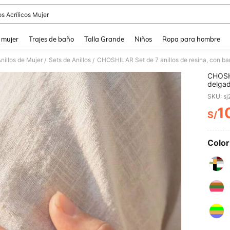
os Acrílicos Mujer
and down arrow keys to navigate search Búsqueda reciente and Busca y Encuentr
 mujer
Trajes de baño
Talla Grande
Niños
Ropa para hombre
nillos de Mujer
Sets de Anillos
/
/
CHOSHI
delgad
anudad
SKU: s
de tra
proces
1
S/
PR
tiene 
de colo
Color