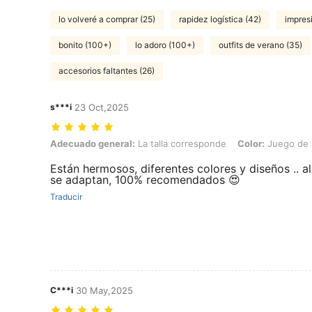
lo volveré a comprar (25)
rapidez logística (42)
impres
bonito (100+)
lo adoro (100+)
outfits de verano (35)
accesorios faltantes (26)
s***i
23 Oct,2025
Adecuado general: La talla corresponde, Color: Juego de anillos bo
Adecuado general:
La talla corresponde
Color:
Juego de a
Están hermosos, diferentes colores y diseños .. a
se adaptan, 100% recomendados 😍
Traducir
C***i
30 May,2025