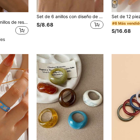
23
Set de 6 anillos con diseño de goteo de aceite y estampado de cuadros, con piedras preciosas negras y diseño de palma
14 piezas/Set de anillos de resina verde-marrón asimétricos con múltiples elementos, juego de anillos casuales diarios para mujer
#6 Más vendid
S/8.68
S/16.68
les