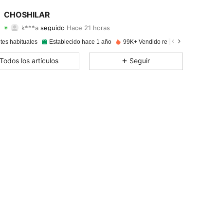
4.92
102
6.7K
CHOSHILAR
k***a
seguido
Hace 21 horas
4.92
102
6.7K
Calificación
Artículos
Seguidores
tes habituales
Establecido hace 1 año
99K+ Vendido recientemente
4.92
102
6.7K
Todos los artículos
Seguir
4.92
102
6.7K
4.92
102
6.7K
4.92
102
6.7K
4.92
102
6.7K
4.92
102
6.7K