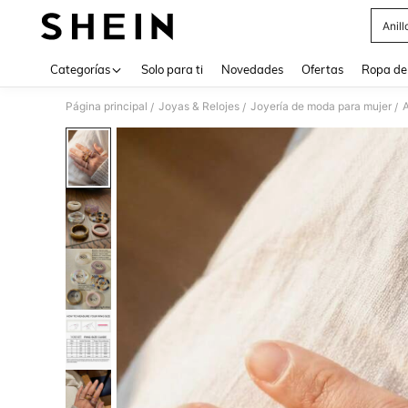
Anill
Use up 
Categorías
Solo para ti
Novedades
Ofertas
Ropa de
Página principal
Joyas & Relojes
Joyería de moda para mujer
A
/
/
/