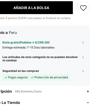
AÑADIR A LA BOLSA
asta
3
puntos SHEIN calculados al finalizar la compra.
ío a
Peru
Envío gratis(Pedidos ≥ S/299.00)
Entrega estimada:
7-15 Días laborables
Los artículos de esta categoría no se pueden devolver
ni cambiar
Seguridad en las compras
Pagos seguros
Protección de privacidad
4.92
102
6.7K
ipción
ABS,Bohemio,Diario
4.92
102
6.7K
 La Tienda