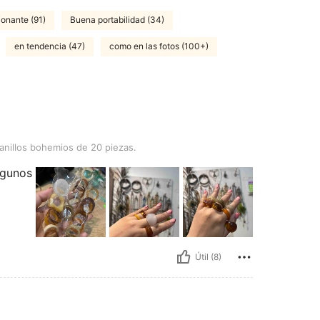
ionante (91)
Buena portabilidad (34)
en tendencia (47)
como en las fotos (100+)
hemios de 20 piezas.
nillos bohemios de 20 piezas.
lgunos
Útil (8)