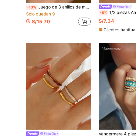
Juego de 3 anillos de mujer de acero inoxidable con diseño de flor de perla falsa, estilo vintage y de moda, adecuado para uso diario, vacaciones, citas, compromiso, boda y regalo a juego
ShineOn
-13%
1/2 piezas Anillo de flor de acero inoxidable con goteo de ac
-8%
Solo quedan 9
S/7.34
S/15.70
Clientes habitua
ShineOn