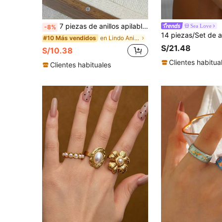
7 piezas de anillos apilables de resina de colores de dopamina, anillos de banda ancha de carey bohemio retro Y2K para mujeres, diseño minimalista dulce y chic versátil, adecuado para uso diario, fiestas, Día de la Madre, Acción de Gracias, festivales de música, vacaciones en la playa, Día de San Valentín, bodas, cumpleaños - 7 estilos diferentes, estético
Sea Love
-8%
en Lindo Anillos De Mujer
#10 Más vendidos
S/21.48
S/10.38
Clientes habitua
Clientes habituales