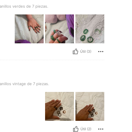
des de 7 piezas.
nillos verdes de 7 piezas.
Útil (3)
tage de 7 piezas.
nillos vintage de 7 piezas.
Útil (2)