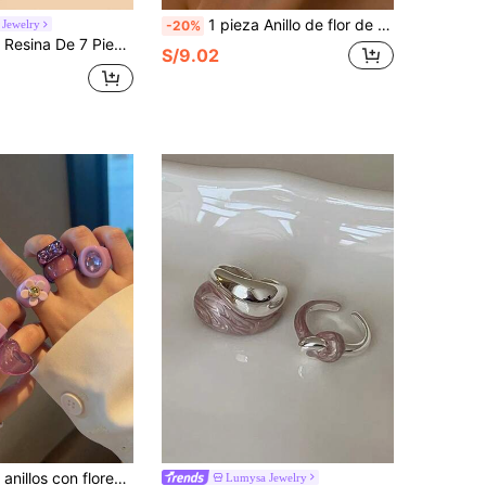
1 pieza Anillo de flor de burbuja con forma asimétrica de resina, diseño floral verde único y elegante, anillo blanco minimalista, adecuado para el uso diario de joyas con estilo campestre para mujeres
Jewelry
-20%
 Resina De 7 Piezas
S/9.02
n corazones de rhinestone, regalos de joyería adecuados para mujeres, estudiantes, niñas, mejores amigas para uso diario, fiestas, viajes
Lumysa Jewelry