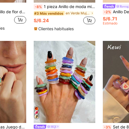
1 pieza Anillo de moda minimalista con forma asimétrica de resina, adecuado para uso diario, fiesta, vacaciones, anillo elegante y sencillo de estilo retro personalizado para mujer, diseño único, excelente para el Día del Maestro, Día de la Madre, San Valentín, Graduación, regalos de festivales (teñido anudado hecho a mano, el color puede variar ligeramente, fenómeno normal)
Rovog 
-8%
eite, adecuado para uso diario y de fiesta de mujeres
Anillo De
-2%
en Verde Mujer Anillo Único
#3 Más vendidos
S/6.71
S/6.24
Estimado
les
Clientes habituales
Vandermere 4 piezas Juego de anillos de circonita cúbica de lujo, joyería de boda, compromiso y fiesta para mujeres, regalo del Día de San Valentín
Set de 8 anillos con flores moradas personalizadas, anillos apilables co
HQI
-3%