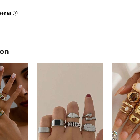
señas
ron