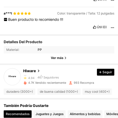
a***l
Color: transparente / Talla: 12 pulgadas
Buen
producto
lo
recomiendo
!!!
Útil
(0)
467 Seguidores
4.94
Detalles Del Producto
Material:
PP
467 Seguidores
4.94
Ver más
467 Seguidores
4.94
Hiware
Seguir
467 Seguidores
4.94
4.7K Vendido recientemente
993 Recompra
467 Seguidores
4.94
duradero (3000+)
de buena calidad (1000+)
muy cool (400+)
467 Seguidores
4.94
También Podría Gustarte
467 Seguidores
4.94
Recomendados
Juguetes y Juegos
Alimentos y bebidas
Móviles