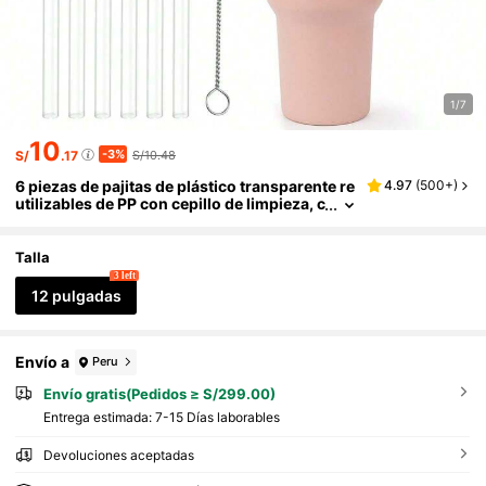
1/7
10
-3%
S/
.17
S/10.48
6 piezas de pajitas de plástico transparente re
4.97
(
500+
)
utilizables de PP con cepillo de limpieza, c
ompatibles con botellas de agua aisladas
de 40 onzas, aptas para aventuras y accesori
os de reemplazo, cocina, regalo de Navidad, ú
Talla
tiles escolares
3 left
12 pulgadas
Envío a
Peru
Envío gratis(Pedidos ≥ S/299.00)
Entrega estimada:
7-15 Días laborables
Devoluciones aceptadas