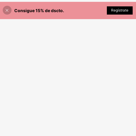
a beber té de burbujas, batidos y sm
Light, luz para dormitorio
oothies, rectas y dobladas con cepil
Consigue 15% de dscto.
AÑADIR A LA BOLSA
Regístrate
los de limpieza
¡3% DE DESCUENTO!