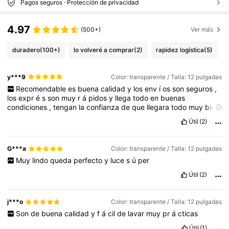
Pagos seguros · Protección de privacidad
4.97
(500+)
Ver más
duradero
(100+)
lo volveré a comprar
(2)
rapidez logística
(5)
y***9
Color: transparente / Talla: 12 pulgadas
Recomendable
es
buena
calidad
y
los
env
í
os
son
seguros
,
los
expr
é
s
son
muy
r
á
pidos
y
llega
todo
en
buenas
condiciones
,
tengan
la
confianza
de
que
llegara
todo
muy
bien
y
si
no
fuera
as
í
te
atienden
en
soporte
para
ayudarte
.
Útil
(2)
G***a
Color: transparente / Talla: 12 pulgadas
Muy
lindo
queda
perfecto
y
luce
s
ú
per
Útil
(2)
j***o
Color: transparente / Talla: 12 pulgadas
Son
de
buena
calidad
y
f
á
cil
de
lavar
muy
pr
á
cticas
Útil
(1)