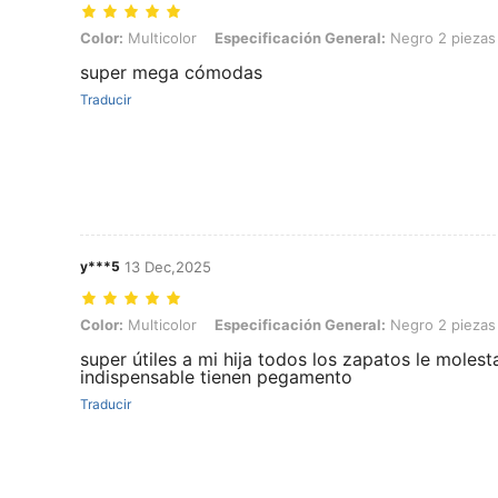
Color: Multicolor, Especificación General: Negro 2 piezas + Beige 2
Color:
Multicolor
Especificación General:
Negro 2 piezas 
super mega cómodas
Traducir
y***5
13 Dec,2025
Color: Multicolor, Especificación General: Negro 2 piezas + Beige 2
Color:
Multicolor
Especificación General:
Negro 2 piezas 
super útiles a mi hija todos los zapatos le molest
indispensable tienen pegamento
Traducir