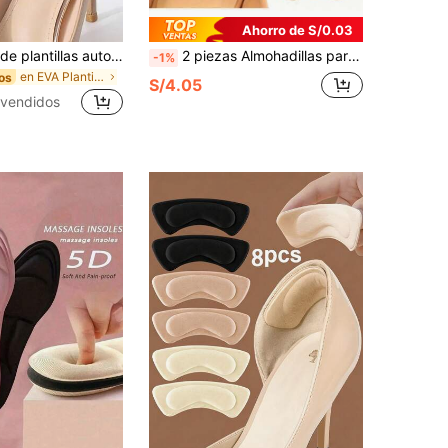
Ahorro de S/0.03
2 pares/1 par de plantillas autoadhesivas de esponja gruesa, almohadilla de talón antifricción, para ajustar zapatos de talla grande a un ajuste talla grande pequeño. Almohadilla protectora para zapatos deportivos, plantilla casual. Almohadilla de protección de talón, agarre antideslizante, transpirable, amortiguación duradera, perfil ancho
2 piezas Almohadillas para talón para zapatos demasiado grandes Protectores de talón autoadhesivos Insertos para talón Mejoran el ajuste y la comodidad del zapato Evitan el deslizamiento y las ampollas del talón Aislamiento, Día de San Valentín, Cachorro, Carnaval, Decoraciones de fiesta, Zapato, Selecciones de primavera y verano, Regalos para damas de honor, Habitación, Decoración de dormitorio, Playa, Viaje, Para hombres, Para mujeres, Vacaciones, Cosas lindas, Regalo del Día de la Madre, Decoración de dormitorio, Jardín, Decoración de cocina, Verano, Playa, Artículos de viaje esenciales, Decoración de habitación, Esponjoso, Graduación, Estante para zapatos, Ahorrador de almacenamiento, Exterior, Jardín, Artículo esencial de viaje, Portátil, Artículo esencial de playa, Temporada de graduación, Ceremonia de graduación, Regalo de graduación, Regalo de graduación, Felicitaciones graduado, Felicitaciones graduado, Valedictorian, Terminar la escuela, Fiesta de graduación
-1%
en EVA Plantilla
os
S/4.05
vendidos