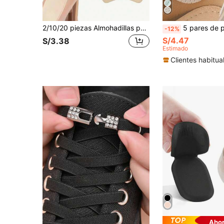
2/10/20 piezas Almohadillas para talón para zapatos demasiado grandes Protectores de talón autoadhesivos Insertos para talón Mejoran el ajuste y la comodidad del zapato Previenen el deslizamiento y las ampollas del talón, Accesorios para zapatos y botas
5 pares de protectores de talón suaves: antideslizantes, con absorción de impactos, protectores de tacón alto, forros de talón
-12%
S/4.47
S/3.38
Estimado
Clientes habitua
Ahor