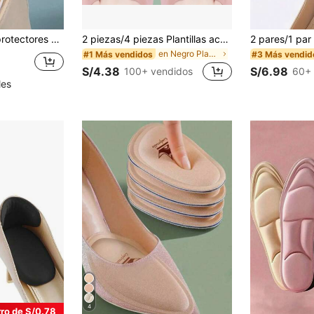
 invisibles, adecuados para tacones altos y zapatillas, protegen los talones y los , accesorios de calzado unisex
2 piezas/4 piezas Plantillas acolchadas para la parte delantera del pie para mujeres, alivian el dolor, reducen el tamaño del zapato, mejoran el ajuste, la comodidad y la protección para tacones altos, zapatos y botas. Regalo para novia/Día de San Valentín, zapato, selecciones de primavera y verano, regalos para damas de honor, habitación, playa, viaje, para hombres, para mujeres, vacaciones, cosas lindas, regalo del Día de la Madre, jardín, verano, playa, esponjoso, graduación, estante para zapatos, ahorrador de almacenamiento, ceremonia de graduación, felicitaciones graduado, fiesta de graduación
en Negro Plantilla
#1 Más vendidos
#3 Más vendid
S/4.38
S/6.98
100+ vendidos
60+ 
les
4
ro de S/0.78