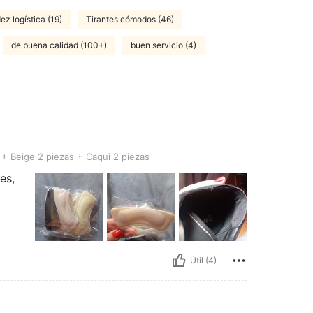
ez logística (19)
Tirantes cómodos (46)
de buena calidad (100+)
buen servicio (4)
cación General: Negro 2 piezas + Beige 2 piezas + Caqui 2 piezas
+ Beige 2 piezas + Caqui 2 piezas
es,
Útil (4)