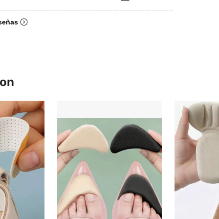
señas
ron