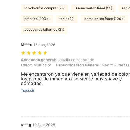
lo volveré a comprar (25)
Buena portabilidad (55)
rapid
práctico (100+)
tenis (22)
como en las fotos (100+)
accesorios faltantes (21)
M***e
13 Jan,2026
Adecuado general: La talla corresponde, Color: Multicolor, Especifi
Adecuado general:
La talla corresponde
Color:
Multicolor
Especificación General:
Negro 2 piezas 
Me encantaron ya que viene en variedad de color
los probé de inmediato se siente muy suave y
cómodos.
Traducir
s***g
10 Dec,2025