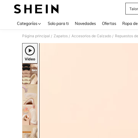
Talo
Use up 
Categorías
Solo para ti
Novedades
Ofertas
Ropa de
Página principal
Zapatos
Accesorios de Calzado
Repuestos de
/
/
/
Video