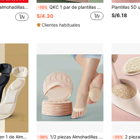
s para zapatos de hombres y mujeres, almohadillas protectoras antideslizantes y anti-rozaduras
QKC 1 par de plantillas de medio tamaño para mujeres, antideslizantes, transpirables y absorben el sudor, adecuadas para tacones altos, mocasines y zapatillas de hombre, para uso diario en verano, accesorios de calzado para mujeres
-10%
S/6.18
S/4.30
Clientes habituales
Fatiga de los Pies, Previene el Deslizamiento del Talón, Hace que los Zapatos de Talla Grande se Ajusten Mejor, Adecuado para Zapatos de Cuero Casuales Diarios
1/2 piezas Almohadillas de cojín para antepié, plantillas de poliéster gruesas y transpirables, alivian la presión del antepié, adecuadas para todo tipo de zapatos, almohadillas antideslizantes para zapatos, organizador de zapatos, esencial para viajes, playa, graduación, ceremonia de graduación, regalo de graduación, felicitaciones graduado, valedictorian, fin de la escuela, fiesta de graduación
2 piezas de almohadillas transpirables en forma de corazón para la suela delantera, insertos de media talla antideslizantes suaves y elásticos para alivio de presión e
-36%
-25%