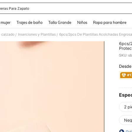
neras Para Zapato
and down arrow keys to navigate search Búsqueda reciente and Busca y Encuentr
 mujer
Trajes de baño
Talla Grande
Niños
Ropa para hombre
 calzado
Inserciones y Plantillas
/
/
6pcs/2
Protec
Adecua
SKU: s
Adecua
Desde
PR
#1
Espec
2 p
Neg
Guí