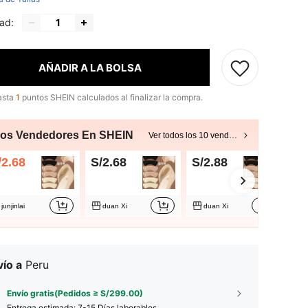
ad:
AÑADIR A LA BOLSA
asta
1
puntos SHEIN calculados al finalizar la compra.
ros Vendedores En SHEIN
Ver todos los 10 vendedores
/2.68
S/2.68
S/2.88
S/
junjinlai
duan Xi
duan Xi
ío a
Peru
Envío gratis(Pedidos ≥ S/299.00)
Entrega estimada:
7-15 Días laborables