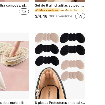
Plantillas 5D ultra cómodas, plantillas ajustables y resistentes al desgaste - Ajustables, resistentes al desgaste, de espuma de memoria transpirable para correr y deportes de mujeres - Absorción de impactos, soporte del arco, anti-olor y transpirable, aislamiento, Día de San Valentín, Cachorro, Carnaval, Decoraciones de fiesta, Zapato, Selecciones de primavera y verano, Regalos para damas de honor, Habitación, Playa, Viaje, Para hombres, Para mujeres, Vacaciones, Cosas lindas, Regalo del Día de la Madre, Jardín, Verano, Playa, Esponjoso, Graduación, Estante para zapatos, Ahorrador de almacenamiento, Ceremonia de graduación, Felicitaciones graduado, Fiesta de graduación
Set de 8 almohadillas autoadhesivas con acolchado grueso para talones, insertos de espuma antideslizante y amortiguadores para tacones altos, botas, zapatos de vestir, suaves y cómodos para caminar y estar de pie durante mucho tiempo, evitan resbalones y ampollas, reductor de talla de zapatos, aislamiento para mujeres, Galentines, Puppy, Carnaval, Zapato, Selecciones de primavera y verano, Regalos para damas de honor, Habitación, Decoración de dormitorio, Decoración de dormitorio, Playa, Viaje, Para hombres, Para mujeres, Vacaciones, Día de la mujer, Artículos de viaje, Recuerdos de boda, Y2k, Dormitorio, Accesorios para automóviles de mujer, Decoración de cocina, Cosas lindas, Regalo del Día de la Madre, Decoración de dormitorio, Jardín, Decoración de cocina, Verano, Playa, Artículos de viaje, Decoración de habitaciones, Esponjoso, Graduación, Estante para zapatos, Ahorrador de almacenamiento, Exterior, Jardín, Artículo de viaje, Portátil, Artículo de playa, Temporada de graduación, C
en Multicolor Plantilla
#1 Más vendidos
S/4.48
300+ vendidos
n tacones altos, almohadillas para pies autoadhesivas que absorben el sudor y alivian el dolor, cojín de suela delantera engrosado antifricción para zapatos de punta fina, adecuado para tacones de aguja, zapatos, zapatos de punta fina, alivio del dolor por estar de pie mucho tiempo, zapatos de talla grande antideslizantes, protección de los pies para el uso diario
8 piezas Protectores antideslizantes para tacones, adecuados para zapatos sueltos - Protectores de tacón autoadhesivos, insertos de tacón para mejorar el ajuste y la comodidad del zapato, evitar el deslizamiento del talón y las ampollas, amortiguar el dolor de talón, adecuados para todos los zapatos de hombres y mujeres (1/2/4/8 piezas disponibles), Zapato, Selecciones de primavera y verano, Regalos para damas de honor, Habitación, Decoración de dormitorio, Playa, Viaje, Para hombres, Para mujeres, Vacaciones, Cosas lindas, Regalo del Día de la Madre, Decoración de dormitorio, Jardín, Decoración de cocina, Verano, Playa, Artículos de viaje esenciales, Decoración de habitación, Esponjoso, Graduación, Estante para zapatos, Ahorrador de almacenamiento, Exterior, Jardín, Artículo de viaje esencial, Portátil, Artículo esencial de playa, Temporada de graduación, Ceremonia de graduación, Regalo de graduación, Regalo de graduación, Felicitaciones graduado, Felicitaciones graduado, Valedictoria