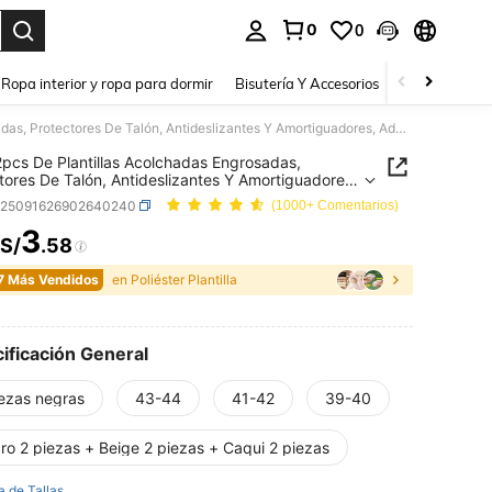
0
0
a. Press Enter to select.
Ropa interior y ropa para dormir
Bisutería Y Accesorios
Zapatos
H
6pcs/2pcs De Plantillas Acolchadas Engrosadas, Protectores De Talón, Antideslizantes Y Amortiguadores, Adecuados Para Tacones Altos, Zapatos De Vestir, Adecuados Para Caminar, Correr.
pcs De Plantillas Acolchadas Engrosadas,
tores De Talón, Antideslizantes Y Amortiguadores,
dos Para Tacones Altos, Zapatos De Vestir,
b25091626902640240
(1000+ Comentarios)
dos Para Caminar, Correr.
3
S/
.58
ICE AND AVAILABILITY
7 Más Vendidos
en Poliéster Plantilla
ificación General
iezas negras
43-44
41-42
39-40
ro 2 piezas + Beige 2 piezas + Caqui 2 piezas
a de Tallas