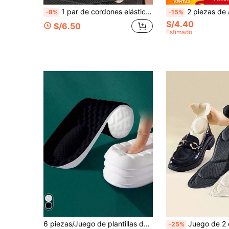
1 par de cordones elásticos sin nudo con hebilla de metal y strass, cordones planos elásticos y holgados, accesorios para zapatos deportivos de fácil instalación, adecuados para zapatillas de hombre y mujer
2 piezas de almohadillas antideslizantes gruesas en forma de T para el talón, agarres autoadhesivo
-8%
-15%
S/4.40
S/6.50
Estimado
6 piezas/Juego de plantillas de cojín suave, almohadillas para zapatos de running con absorción de impactos, plantillas antideslizantes y cómodas para uso diario (disponible en 6/4/2/1 piezas)
Juego de 2 en 1 de Almohadilla de Apoyo de Arco y Media Plantilla, Adecuado para Mocasines, Plantillas con Diseño Dividido Antideslizante y Absorbente de Sudor, Alivia la 
-25%