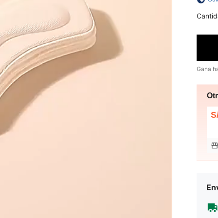
Cantid
Gana h
Ot
S
Env