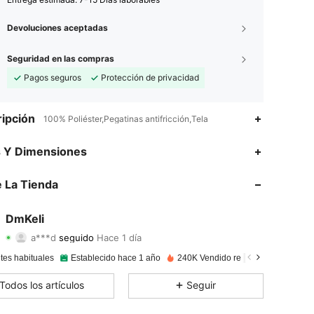
Devoluciones aceptadas
Seguridad en las compras
Pagos seguros
Protección de privacidad
ipción
100% Poliéster,Pegatinas antifricción,Tela
4.89
127
4.8K
s Y Dimensiones
4.89
127
4.8K
 La Tienda
4.89
127
4.8K
DmKeli
a***d
seguido
Hace 1 día
4.89
127
4.8K
Calificación
Artículos
Seguidores
tes habituales
Establecido hace 1 año
240K Vendido recientemente
4.89
127
4.8K
Todos los artículos
Seguir
4.89
127
4.8K