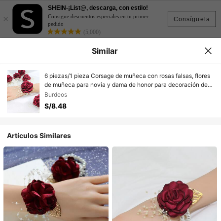
SHEIN-¡List@, descarga, con estilo!
×
Consigue descuentos especiales en tu primer
Consíguela
pedido
(5,000)
Similar
6 piezas/1 pieza Corsage de muñeca con rosas falsas, flores
de muñeca para novia y dama de honor para decoración de
fiesta de boda, accesorios del Día de San Valentín
Burdeos
S/8.48
Artículos Similares