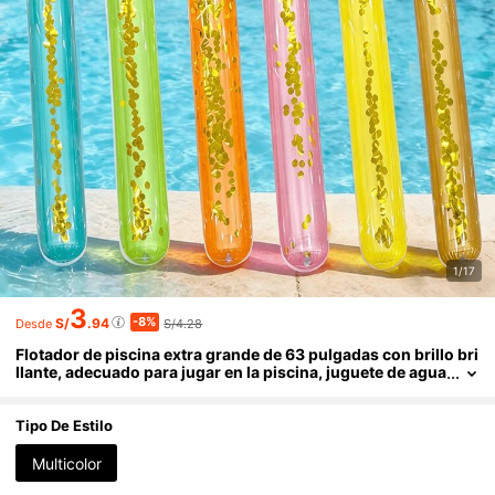
1/17
3
-8%
S/
.94
S/4.28
Desde
Flotador de piscina extra grande de 63 pulgadas con brillo bri
llante, adecuado para jugar en la piscina, juguete de agua
inflable de alta flotabilidad para adolescentes y adultos, a
ccesorio de piscina confiable para resorts tropicales, viajes a
lagos y piscinas del patio trasero
Tipo De Estilo
Multicolor