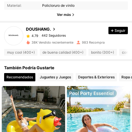
442 Seguidores
4.79
Material:
Policloruro de vinilo
442 Seguidores
Ver más
4.79
442 Seguidores
4.79
DOUSHANG.
Seguir
442 Seguidores
4.79
r***2
seguido
Hace 1 día
442 Seguidores
4.79
38K Vendido recientemente
983 Recompra
442 Seguidores
4.79
muy cool (400+)
de buena calidad (400+)
bonito (300+)
como 
442 Seguidores
4.79
También Podría Gustarte
442 Seguidores
4.79
Recomendados
Juguetes y Juegos
Deportes & Exteriores
Ropa 
442 Seguidores
4.79
442 Seguidores
4.79