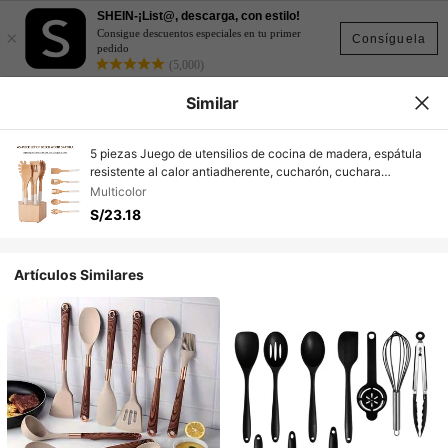
SHEIN-¡List@, descarga, con estilo!
×
Consigue descuentos especiales en tu primer
Consíguela
pedido
(5,000)
Similar
5 piezas Juego de utensilios de cocina de madera, espátula
resistente al calor antiadherente, cucharón, cuchara
ranurada, cuchara redonda, espátula ranurada, servidor de
Multicolor
pasta, tenedor de ensalada, utensilios de cocina, temporada
S/23.18
de bodas, Eid Al-Adha
Artículos Similares