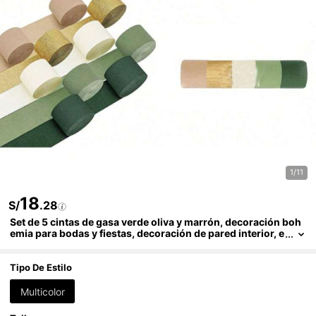
1/11
18
S/
.28
Set de 5 cintas de gasa verde oliva y marrón, decoración boh
emia para bodas y fiestas, decoración de pared interior, e
ventos de celebración, cumpleaños, bodas, compromiso
s, aniversarios, graduaciones, decoración de fiestas de veran
o
Tipo De Estilo
Multicolor