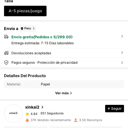
Talla
A-5 piezas/juego
Envío a
Peru
Envío gratis(Pedidos ≥ S/299.00)
Entrega estimada:
7-15 Días laborables
Devoluciones aceptadas
Pagos seguros · Protección de privacidad
Detalles Del Producto
651 Seguidores
4.84
Material:
Papel
651 Seguidores
4.84
Ver más
651 Seguidores
4.84
651 Seguidores
4.84
xinkai2
Seguir
651 Seguidores
4.84
d***a
seguido
Hace 1 día
37K Vendido recientemente
3.5K Recompra
651 Seguidores
4.84