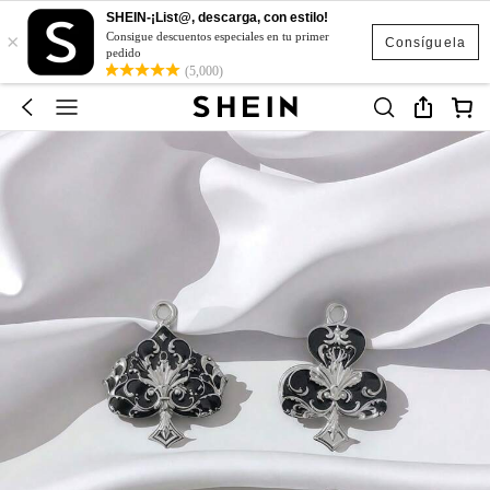
SHEIN-¡List@, descarga, con estilo!
×
Consigue descuentos especiales en tu primer
Consíguela
pedido
(5,000)