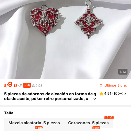
1/13
9
-8%
¡Últimos 3 días
S/
.18
S/9.98
5 piezas de adornos de aleación en forma de g
4.91
(
100+
)
ota de aceite, póker retro personalizado, c
orazón, flor de ciruelo, cuadrados, para cr
ear accesorios DIY para cadenas de teléfono,
bolsos, collares, aretes, llaveros y joyería
Talla
10 left
Mezcla aleatoria-5 piezas
Corazones-5 piezas
4 left
8 left