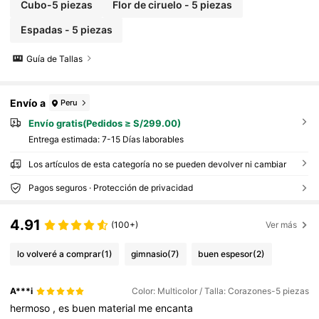
Cubo-5 piezas
Flor de ciruelo - 5 piezas
Espadas - 5 piezas
Guía de Tallas
Envío a
Peru
Envío gratis(Pedidos ≥ S/299.00)
Entrega estimada:
7-15 Días laborables
Los artículos de esta categoría no se pueden devolver ni cambiar
Pagos seguros · Protección de privacidad
4.91
(100+)
Ver más
lo volveré a comprar
(1)
gimnasio
(7)
buen espesor
(2)
A***i
Color: Multicolor / Talla: Corazones-5 piezas
hermoso
,
es
buen
material
me
encanta