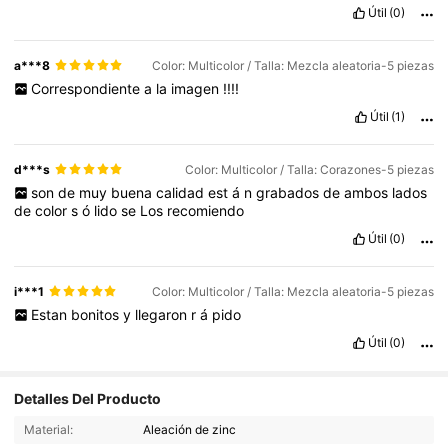
Útil
(0)
a***8
Color: Multicolor / Talla: Mezcla aleatoria-5 piezas
Correspondiente
a
la
imagen
!!!!
Útil
(1)
d***s
Color: Multicolor / Talla: Corazones-5 piezas
son
de
muy
buena
calidad
est
á
n
grabados
de
ambos
lados
de
color
s
ó
lido
se
Los
recomiendo
Útil
(0)
i***1
Color: Multicolor / Talla: Mezcla aleatoria-5 piezas
Estan
bonitos
y
llegaron
r
á
pido
Útil
(0)
Detalles Del Producto
3.7K Seguidores
4.92
Material:
Aleación de zinc
3.7K Seguidores
4.92