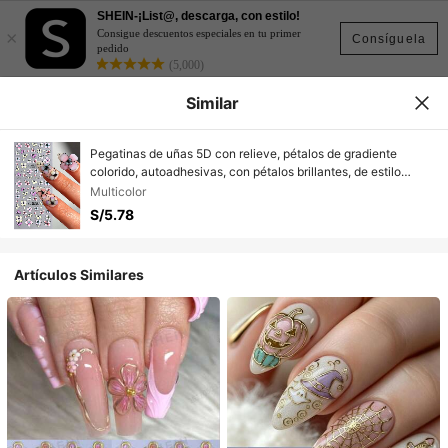
SHEIN-¡List@, descarga, con estilo!
×
Consigue descuentos especiales en tu primer
Consíguela
pedido
(5,000)
Similar
Pegatinas de uñas 5D con relieve, pétalos de gradiente
colorido, autoadhesivas, con pétalos brillantes, de estilo
fresco, desechables, adecuadas para primavera y verano,
Multicolor
suministros de arte de uñas
S/5.78
Artículos Similares