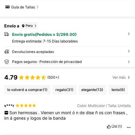
Guía de Tallas
Envío a
Peru
Envío gratis(Pedidos ≥ S/299.00)
Entrega estimada:
7-15 Días laborables
Devoluciones aceptadas
Pagos seguros · Protección de privacidad
4.79
(500+)
Ver más
lo volveré a comprar
(1)
regalo
(31)
elegante
(13)
tenis
(6)
v***r
Color: Multicolor / Talla: Unitalla
Son
hermosas
.
Vienen
un
mont
ó
n
de
dise
ñ
os
con
frases
,
im
á
genes
y
logos
de
la
banda
Útil
(1)