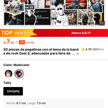
1/7
Ahorra S/0.17
7
-2%
S/
.81
S/7.98
50 piezas de pegatinas con el tema de la band
4.79
(
500+
)
a de rock Oasi.S, adecuadas para fans de
música rock, se pueden pegar en portátile
s, guitarras, patinetas y decoraciones de fiest
a
Color: Multicolor
Talla
Unitalla
Ancho
:
6.7 cm
Largo
:
7.3 cm