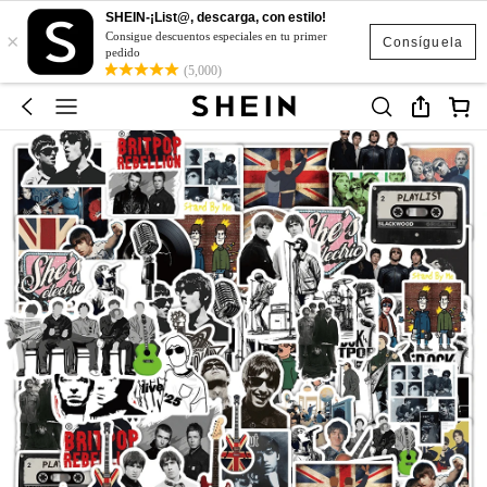
SHEIN-¡List@, descarga, con estilo!
×
Consigue descuentos especiales en tu primer
Consíguela
pedido
(5,000)