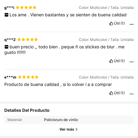
g***i
Color: Multicolor / Talla: Unitalla
Los
ame
.
Vienen
bastantes
y
se
sienten
de
buena
calidad
Útil
(1)
q***2
Color: Multicolor / Talla: Unitalla
buen
precio
,,
todo
bien
.
peque
ñ
os
stickes
de
blur
.
me
gusto
!!!!!!!
Útil
(1)
e***m
Color: Multicolor / Talla: Unitalla
Producto
de
buena
calidad
,
si
lo
volver
í
a
a
comprar
Útil
(1)
Detalles Del Producto
228 Seguidores
4.80
Material:
Policloruro de vinilo
228 Seguidores
4.80
Ver más
228 Seguidores
4.80