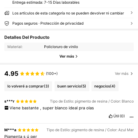
Entrega estimada:
7-15 Días laborables
Los artículos de esta categoría no se pueden devolver ni cambiar
Pagos seguros · Protección de privacidad
Detalles Del Producto
Material:
Policloruro de vinilo
Ver más
4.95
(100+)
Ver más
lo volveré a comprar
(3)
buen servicio
(5)
negocios
(4)
s***r
Tipo de Estilo: pigmento de resina / Color: Blanco
Viene
bastante
,
super
blanco
ideal
pra
olas
Útil
(0)
M***a
Tipo de Estilo: pigmento de resina / Color: Azul Mar
Pigmenta
s
ú
per