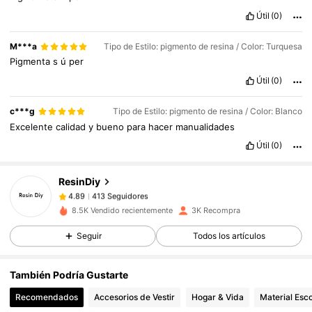
Útil
(0)
M***a
Tipo de Estilo: pigmento de resina / Color: Turquesa
Pigmenta
s
ú
per
Útil
(0)
413 Seguidores
4.89
c***g
Tipo de Estilo: pigmento de resina / Color: Blanco
413 Seguidores
4.89
Excelente
calidad
y
bueno
para
hacer
manualidades
Útil
(0)
413 Seguidores
4.89
413 Seguidores
4.89
ResinDiy
413 Seguidores
4.89
e***6
seguido
Hace 1 día
8.5K Vendido recientemente
3K Recompra
413 Seguidores
4.89
Seguir
Todos los artículos
413 Seguidores
4.89
413 Seguidores
4.89
También Podría Gustarte
413 Seguidores
4.89
Recomendados
Accesorios de Vestir
Hogar & Vida
Material Esco
413 Seguidores
4.89