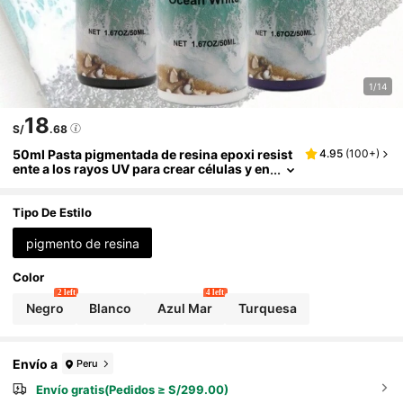
1/14
18
S/
.68
50ml Pasta pigmentada de resina epoxi resist
4.95
(
100+
)
ente a los rayos UV para crear células y en
caje para resinas epoxi y UV
Tipo De Estilo
pigmento de resina
Color
2 left
4 left
Negro
Blanco
Azul Mar
Turquesa
Envío a
Peru
Envío gratis(Pedidos ≥ S/299.00)