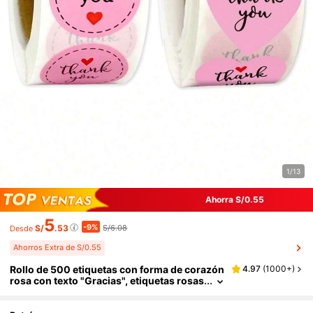
1/13
Ahorra S/0.55
5
-9%
S/
.53
S/6.08
Desde
Ahorros Extra de S/0.55
Rollo de 500 etiquetas con forma de corazón
4.97
(
1000+
)
rosa con texto "Gracias", etiquetas rosas
para embalaje de regalos, decoración, s
obres, flores frescas, cartas de amor, etiquet