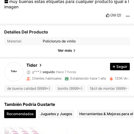
muy
buenas
estas
etiquetas
para
cualquier
producto
igual
a
l
imagen
Útil
(2)
Detalles Del Producto
10K Seguidores
4.92
Material:
Policloruro de vinilo
10K Seguidores
4.92
Ver más
10K Seguidores
4.92
Tidor
Seguir
g***3
seguido
Hace 7 horas
10K Seguidores
4.92
Clientes habituales
Establecido hace 1 año
120K Vendid
de buena calidad (9999+)
bonito (9999+)
fácil de montar (9999+)
10K Seguidores
4.92
También Podría Gustarte
10K Seguidores
4.92
Recomendados
Juguetes y Juegos
Herramientas & Mejoras para el
10K Seguidores
4.92
10K Seguidores
4.92