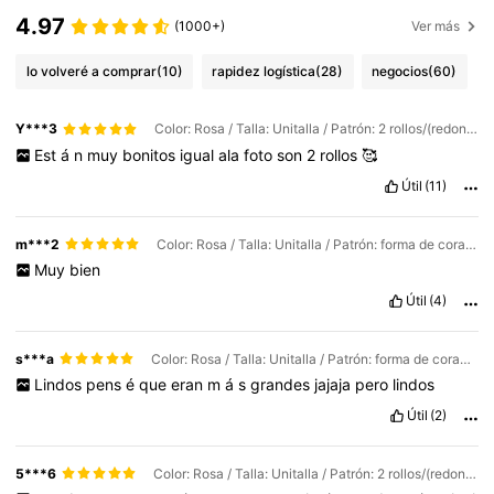
4.97
(1000+)
Ver más
lo volveré a comprar
(10)
rapidez logística
(28)
negocios
(60)
Y***3
Color: Rosa / Talla: Unitalla / Patrón: 2 rollos/(redondos en forma de corazón)
Est
á
n
muy
bonitos
igual
ala
foto
son
2
rollos
🥰
Útil
(11)
m***2
Color: Rosa / Talla: Unitalla / Patrón: forma de corazon
Muy
bien
Útil
(4)
s***a
Color: Rosa / Talla: Unitalla / Patrón: forma de corazon
Lindos
pens
é
que
eran
m
á
s
grandes
jajaja
pero
lindos
Útil
(2)
5***6
Color: Rosa / Talla: Unitalla / Patrón: 2 rollos/(redondos en forma de corazón)