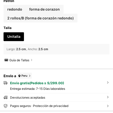
as de 1 pulgada, etiquetas adhesivas, pegati
Patrón
nas para bodas, obsequios para damas de h
onor, tarjetas de agradecimiento, mis pedido
redondo
forma de corazon
s, pegatinas de agradecimiento, baby showe
r, suministros para pequeños negocios
2 rollos/B (forma de corazón redondo)
Talla
Unitalla
Largo
:
2.5 cm
Ancho
:
2.5 cm
Guía de Tallas
Envío a
Peru
Envío gratis(Pedidos ≥ S/299.00)
Entrega estimada:
7-15 Días laborables
Devoluciones aceptadas
Pagos seguros · Protección de privacidad