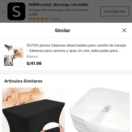
SHEIN-¡List@, descarga, con estilo!
×
Consigue descuentos especiales en tu primer
Consíguela
pedido
(5,000)
Similar
50/100 piezas Sábanas desechables para camilla de masaje
- Sábanas para salones y spas sin olor, adecuadas para
salones de belleza, spas, mesas de masaje, estudios de
Blanco
tatuajes, camas de masaje | Textura suave | Tela desechable
S/41.98
de un solo uso.
Artículos Similares