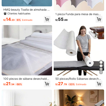
Envío a
Peru
HMQ beauty Toalla de almohada d
esechable, soporte para la cara, fu
Clientes habituales
Envío gratis(Pedidos ≥ S/299.00)
1 pieza Funda para mesa de masaj
nda para reposacabezas, de tela su
e de salón de 6 pies, funda elástica
14
55
Entrega estimada:
7-15 Días laborables
ave y no tejida con agujeros de 35*
S/
.23
-6%
Estimado
S/
.88
para cama de extensión de pestaña
35cm, herramienta para masaje, sal
s, adecuada para cama de pestaña
ón de belleza, extensión de pestañ
Devoluciones aceptadas
s, salón de belleza
as
Pagos seguros · Protección de privacidad
5.00
(1)
Ver más
outfits a juego
(1)
ち***ろ
Color: Blanco / Talla: 50 piezas
4
サロンで使ってるけどこれはまたなくなったらリピ決定かな！！
100 piezas de sábana desechable
50 piezas/Rollo Sábanas desechab
para camilla de masaje, tapete de li
les - Tela no tejida, sin perfume, ta
Útil
(0)
21
27
S/
.54
-50%
S/
.79
-33%
Estimado
mpieza de tela no tejida para salón
maño 70x53cm, adecuado para sal
de belleza y cama de tatuajes, fund
ones de belleza, spas, camas de m
a de almohada facial, funda de cojí
asaje, estudios de tatuajes, cubiert
Detalles Del Producto
n de respaldo
as de mesa de masaje | Textura sua
ve | De un solo uso
2.2K Seguidores
4.82
Material:
Tela no tejida