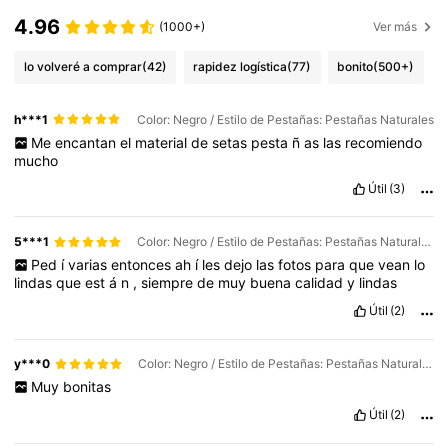
4.96
(1000+)
Ver más
lo volveré a comprar
(42)
rapidez logística
(77)
bonito
(500+)
h***1
Color: Negro / Estilo de Pestañas: Pestañas Naturales
Me
encantan
el
material
de
setas
pesta
ñ
as
las
recomiendo
mucho
Útil
(3)
5***1
Color: Negro / Estilo de Pestañas: Pestañas Naturales
Ped
í
varias
entonces
ah
í
les
dejo
las
fotos
para
que
vean
lo
lindas
que
est
á
n
,
siempre
de
muy
buena
calidad
y
lindas
Útil
(2)
y***0
Color: Negro / Estilo de Pestañas: Pestañas Naturales
Muy
bonitas
Útil
(2)