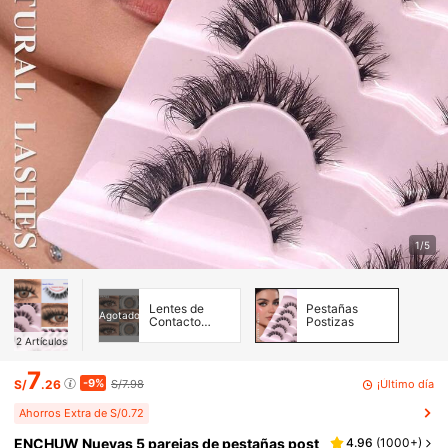
1/5
Lentes de
Pestañas
Agotado
Contacto
Postizas
Cosméticas
2
Artículos
7
-9%
¡Último día
S/
.26
S/7.98
Ahorros Extra de S/0.72
ENCHUW Nuevas 5 parejas de pestañas post
4.96
(
1000+
)