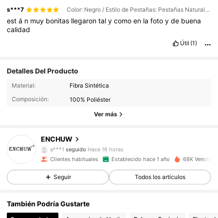
s***7
Color: Negro / Estilo de Pestañas: Pestañas Naturales
est
á
n
muy
bonitas
llegaron
tal
y
como
en
la
foto
y
de
buena
calidad
Útil
(1)
Detalles Del Producto
1.5K Seguidores
4.95
Material:
Fibra Sintética
Composición:
100% Poliéster
1.5K Seguidores
4.95
Ver más
1.5K Seguidores
4.95
ENCHUW
a***1
seguido
Hace 16 horas
1.5K Seguidores
4.95
Clientes habituales
Establecido hace 1 año
68K Vendido 
Seguir
Todos los artículos
1.5K Seguidores
4.95
También Podría Gustarte
1.5K Seguidores
4.95