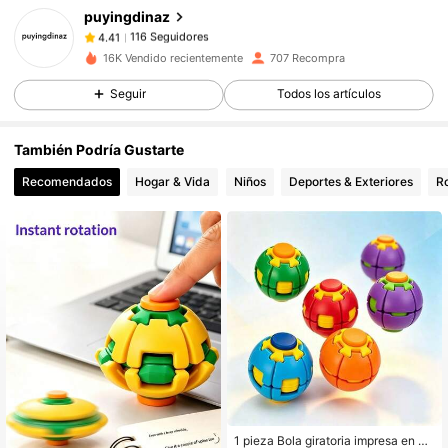
puyingdinaz
116 Seguidores
4.41
e***e
seguido
Hace 1 día
116 Seguidores
4.41
16K Vendido recientemente
707 Recompra
116 Seguidores
4.41
Seguir
Todos los artículos
116 Seguidores
4.41
También Podría Gustarte
116 Seguidores
4.41
Recomendados
Hogar & Vida
Niños
Deportes & Exteriores
R
116 Seguidores
4.41
116 Seguidores
4.41
1 pieza Bola giratoria impresa en 3