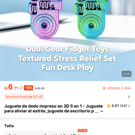
1/14
6
-18%
¡Últimos 2 días
S/
.71
S/8.18
Ahorros Extra de S/1.47
Juguete de dedo impreso en 3D 5 en 1 - Juguete
4.61
(
44
)
para aliviar el estrés, juguete de escritorio p
ara la ansiedad en la oficina, juguete sensori
al para niños con TDAH, regalo de Navidad/Año
Nuevo (material ABS)
Talla
10 left