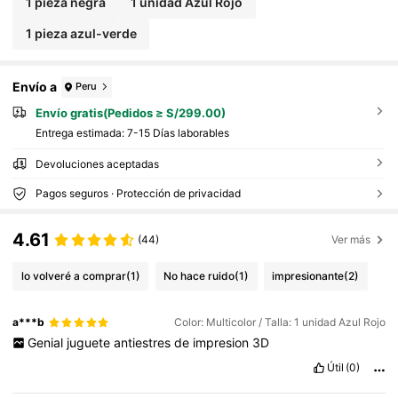
1 pieza negra
1 unidad Azul Rojo
1 pieza azul-verde
Envío a
Peru
Envío gratis(Pedidos ≥ S/299.00)
Entrega estimada:
7-15 Días laborables
Devoluciones aceptadas
Pagos seguros · Protección de privacidad
4.61
(44)
Ver más
lo volveré a comprar
(1)
No hace ruido
(1)
impresionante
(2)
a***b
Color: Multicolor / Talla: 1 unidad Azul Rojo
Genial
juguete
antiestres
de
impresion
3D
Útil
(0)