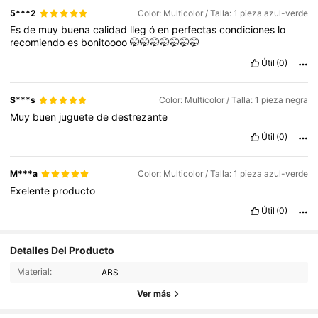
5***2
Color: Multicolor / Talla: 1 pieza azul-verde
Es
de
muy
buena
calidad
lleg
ó
en
perfectas
condiciones
lo
recomiendo
es
bonitoooo
🤭🤭🤭🤭🤭🤭🤭
Útil
(0)
S***s
Color: Multicolor / Talla: 1 pieza negra
Muy
buen
juguete
de
destrezante
Útil
(0)
M***a
Color: Multicolor / Talla: 1 pieza azul-verde
Exelente
producto
Útil
(0)
116 Seguidores
4.41
Detalles Del Producto
116 Seguidores
4.41
Material:
ABS
116 Seguidores
4.41
Ver más
116 Seguidores
4.41