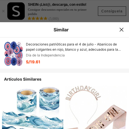
SHEIN-¡List@, descarga, con estilo!
×
Consigue descuentos especiales en tu primer
Consíguela
pedido
(5,000)
Similar
Decoraciones patrióticas para el 4 de julio - Abanicos de
papel colgantes en rojo, blanco y azul, adecuados para la
fiesta del Día de la Independencia de EE. UU., el Día de los
Día de la Independencia
Caídos y el Día de los Veteranos
S/19.61
Artículos Similares