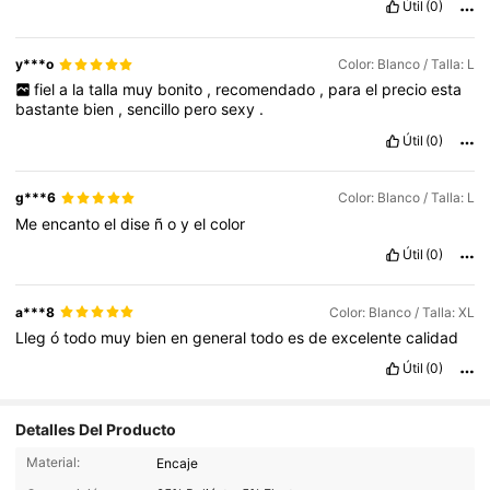
Útil
(0)
y***o
Color: Blanco / Talla: L
fiel
a
la
talla
muy
bonito
,
recomendado
,
para
el
precio
esta
bastante
bien
,
sencillo
pero
sexy
.
Útil
(0)
g***6
Color: Blanco / Talla: L
Me
encanto
el
dise
ñ
o
y
el
color
Útil
(0)
a***8
Color: Blanco / Talla: XL
Lleg
ó
todo
muy
bien
en
general
todo
es
de
excelente
calidad
Útil
(0)
Detalles Del Producto
8.3K Seguidores
4.82
Material:
Encaje