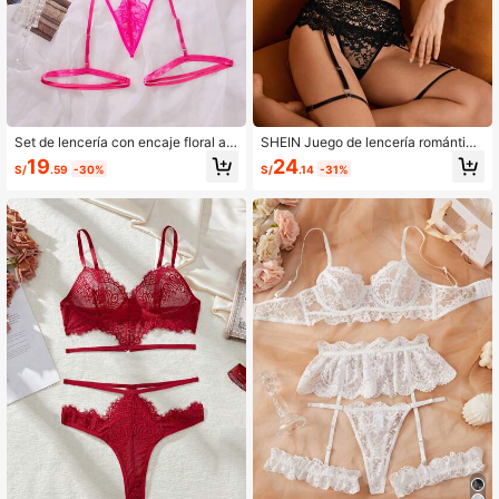
Set de lencería con encaje floral ar
SHEIN Juego de lencería romántica
nés con liga
francesa sensual con encaje floral,
19
24
S/
.59
-30%
S/
.14
-31%
copa triangular de enganche frontal
para mujeres, 4 piezas