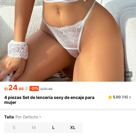
1/5
24
-21%
S/
.88
S/31.49
4 piezas Set de lencería sexy de encaje para
5.00
(
16
)
mujer
Talla
Por Defecto
S
M
L
XL