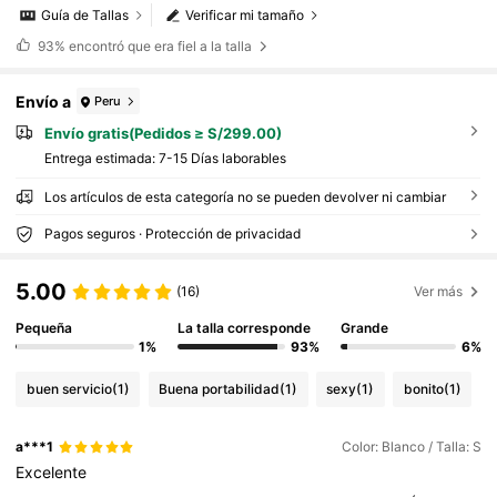
Guía de Tallas
Verificar mi tamaño
93%
encontró que era fiel a la talla
Envío a
Peru
Envío gratis(Pedidos ≥ S/299.00)
Entrega estimada:
7-15 Días laborables
Los artículos de esta categoría no se pueden devolver ni cambiar
Pagos seguros · Protección de privacidad
5.00
(16)
Ver más
Pequeña
La talla corresponde
Grande
1%
93%
6%
buen servicio
(1)
Buena portabilidad
(1)
sexy
(1)
bonito
(1)
a***1
Color: Blanco / Talla: S
Excelente