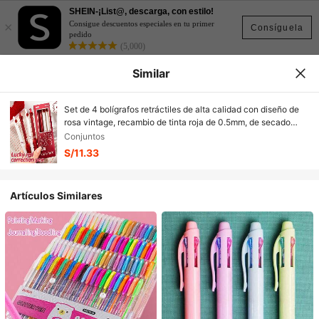
SHEIN-¡List@, descarga, con estilo!
×
Consigue descuentos especiales en tu primer
Consíguela
pedido
(5,000)
Similar
Set de 4 bolígrafos retráctiles de alta calidad con diseño de
rosa vintage, recambio de tinta roja de 0.5mm, de secado
rápido para oficina, estudio, diario y corrección de flores
Conjuntos
S/11.33
Artículos Similares