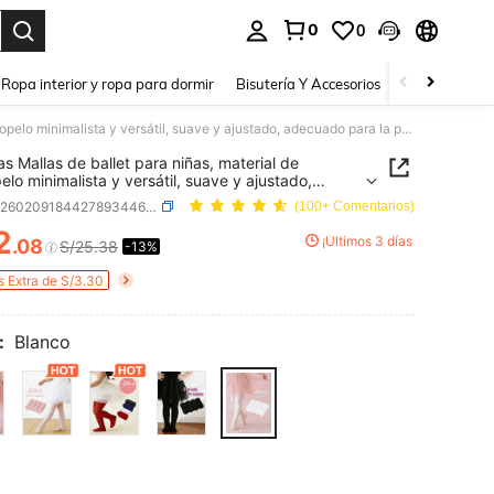
0
0
a. Press Enter to select.
Ropa interior y ropa para dormir
Bisutería Y Accesorios
Zapatos
H
4 piezas Mallas de ballet para niñas, material de terciopelo minimalista y versátil, suave y ajustado, adecuado para la práctica de baile de niñas
as Mallas de ballet para niñas, material de
pelo minimalista y versátil, suave y ajustado,
do para la práctica de baile de niñas
SKU: sk260209184427893446853
(100+ Comentarios)
2
¡Últimos 3 días
.08
S/25.38
-13%
ICE AND AVAILABILITY
s Extra de S/3.30
:
Blanco