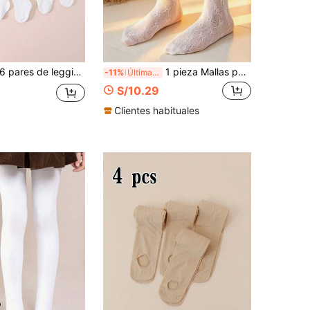
 pares de leggings de unicolor para niñas, mallas versátiles que combinan con todo, adecuadas para niños de 0 a 12 años para uso diario
1 pieza Mallas para mujer/infante Primavera/Verano, Estilo elegante y dulce de princesa con diseño de lazo hueco, Pantalones de unicolor clásico minimalista de moda transpirable y versátil, Mallas de baile cómodas transpirables suaves y amigables con la piel, Adecuado para Fiesta/Reunión/Regalo de vacaciones/Vuelta a la escuela/Viaje/Deportes al aire libre/Uso diario/Día de San Valentín
-11%
Últimas 3 hrs
S/10.29
Clientes habituales