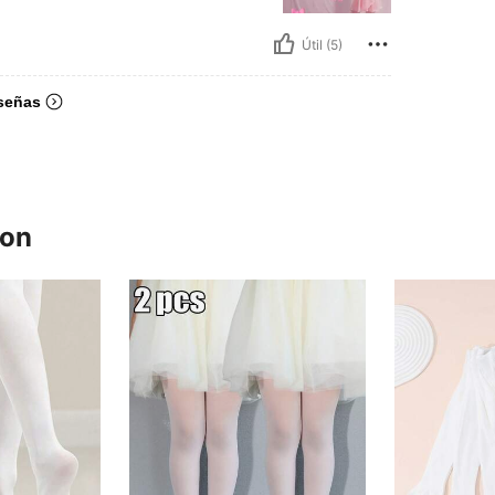
Útil (5)
señas
ron