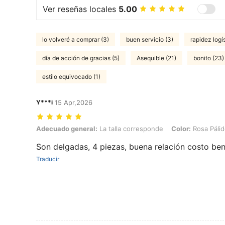
Ver reseñas locales
5.00
lo volveré a comprar (3)
buen servicio (3)
rapidez logís
día de acción de gracias (5)
Asequible (21)
bonito (23)
estilo equivocado (1)
Y***i
15 Apr,2026
Adecuado general: La talla corresponde, Color: Rosa Pálido, Talla: 
Adecuado general:
La talla corresponde
Color:
Rosa Páli
Son delgadas, 4 piezas, buena relación costo ben
Traducir