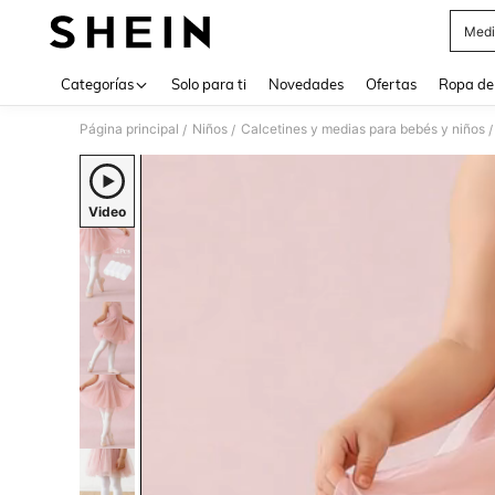
Medi
Use up 
Categorías
Solo para ti
Novedades
Ofertas
Ropa de
Página principal
Niños
Calcetines y medias para bebés y niños
/
/
/
Video