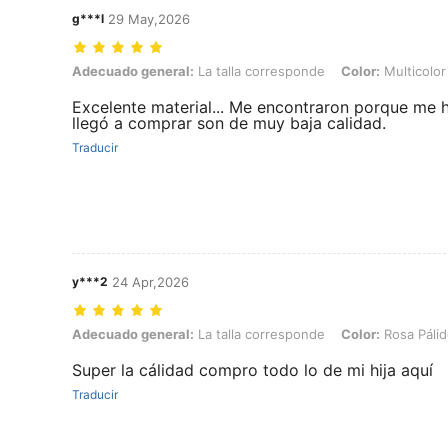
g***l
29 May,2026
Adecuado general: La talla corresponde, Color: Multicolor, Talla: 3-
Adecuado general:
La talla corresponde
Color:
Multicolor
Excelente material... Me encontraron porque me hi
llegó a comprar son de muy baja calidad.
Traducir
y***2
24 Apr,2026
Adecuado general: La talla corresponde, Color: Rosa Pálido, Talla: 
Adecuado general:
La talla corresponde
Color:
Rosa Páli
Super la cálidad compro todo lo de mi hija aquí
Traducir