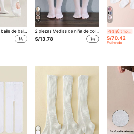
7
7
4 piezas Mallas de baile de ballet para niñas con diseño de agujeros, material de terciopelo delgado y de gran elasticidad, para primavera/verano
2 piezas Medias de niña de color liso, pantimedia transparente de gran elasticidad, adecuado para primavera/verano/otoño/invierno
6
-9%
¡Últimos 3 días
S/70.42
S/13.78
Estimado