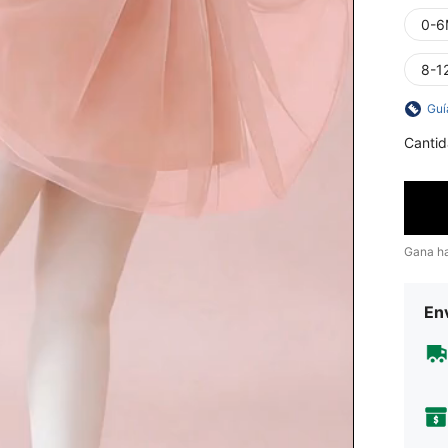
0-6
8-1
Guí
Cantid
Gana h
Env