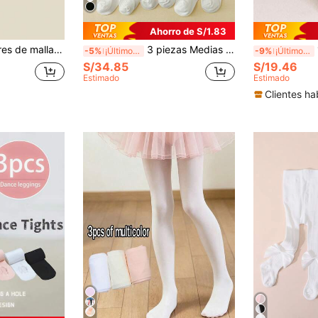
Ahorro de S/1.83
terciopelo para niñas, leggings de otoño/primavera
3 piezas Medias de uso diario para niños, blancas con rayas simples y versátiles
1
-5%
¡Últimos 3 días
-9%
¡Últimos 3 días
S/34.85
S/19.46
Estimado
Estimado
Clientes ha