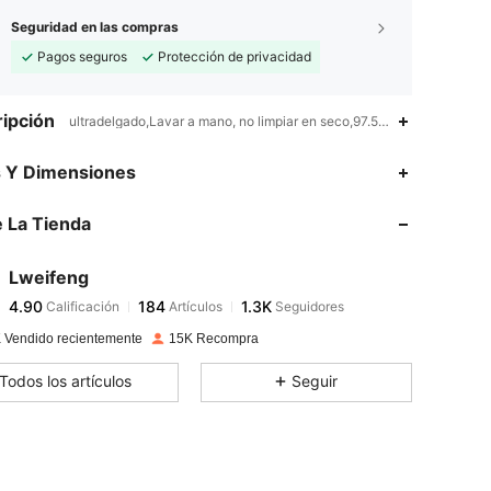
Seguridad en las compras
Pagos seguros
Protección de privacidad
ipción
ultradelgado,Lavar a mano, no limpiar en seco,97.5% Poliamida,2.5%
4.90
184
1.3K
s Y Dimensiones
4.90
184
1.3K
 La Tienda
4.90
184
1.3K
4.90
184
1.3K
Lweifeng
4.90
184
1.3K
Calificación
Artículos
Seguidores
v***s
seguido
Hace 1 día
4.90
184
1.3K
 Vendido recientemente
15K Recompra
4.90
184
1.3K
Todos los artículos
Seguir
4.90
184
1.3K
4.90
184
1.3K
4.90
184
1.3K