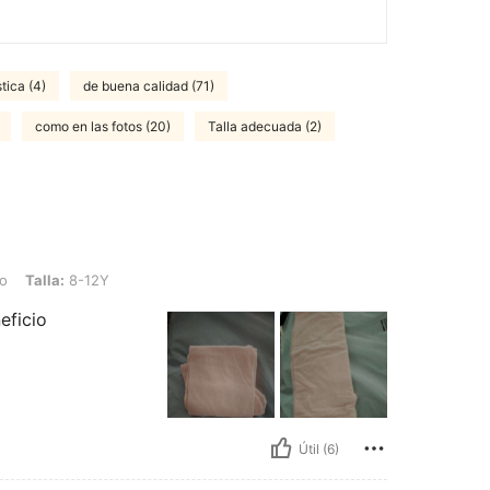
tica (4)
de buena calidad (71)
como en las fotos (20)
Talla adecuada (2)
8-12Y
do
Talla:
8-12Y
eficio
Útil (6)