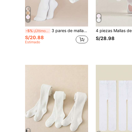
7
3 pares de mallas de terciopelo de unicolor para niñas bebé, suaves, resistentes a los desgarros y con alta elasticidad
-5%
¡Últimos 3 días
S/20.88
S/28.98
Estimado