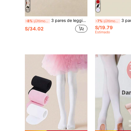
9
3 pares de leggings de unicolor para niñas, ajuste ceñido, adecuados para primavera, otoño y temporadas de transición, versátiles para uso diario, uniformes escolares y talla grande
3 pares de mallas de 
-8%
¡Últimos 3 días
-7%
¡Últimos 3 días
S/19.79
S/34.02
Estimado