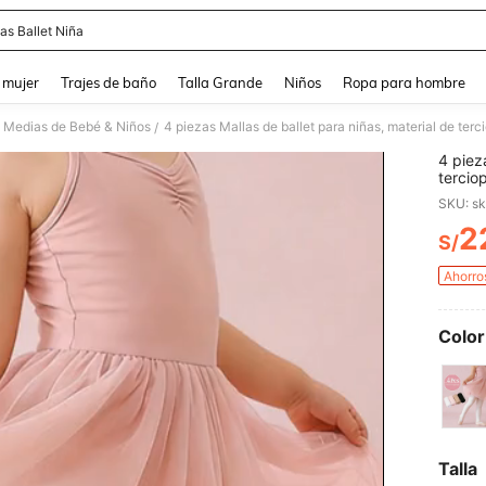
as Ballet Niña
and down arrow keys to navigate search Búsqueda reciente and Busca y Encuentr
 mujer
Trajes de baño
Talla Grande
Niños
Ropa para hombre
Medias de Bebé & Niños
/
4 piez
tercio
adecua
2
S/
PR
Ahorro
Color
Talla