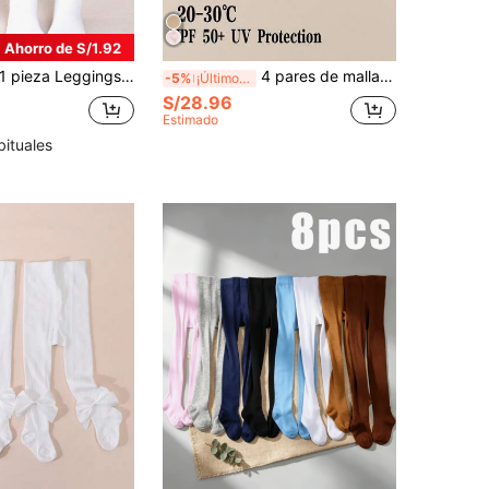
Ahorro de S/1.92
 pieza Leggings elásticos de unicolor de terciopelo suave para niños, mallas cálidas para baile, otoño/invierno
4 pares de mallas de baile para niñas, medias con suela hueca antideslizante, protección UV física UPF 50, color básico, tejido de alta densidad
-5%
¡Últimos 3 días
S/28.96
Estimado
bituales