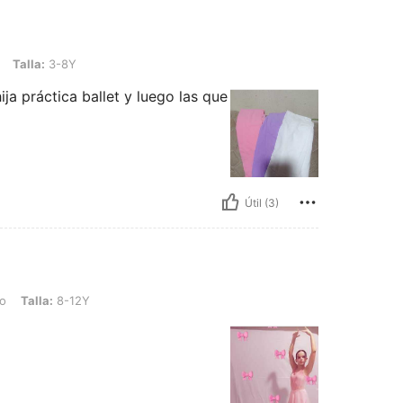
8Y
Talla:
3-8Y
ja práctica ballet y luego las que
Útil (3)
8-12Y
do
Talla:
8-12Y