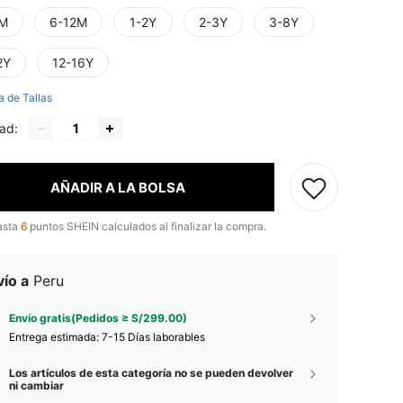
M
6-12M
1-2Y
2-3Y
3-8Y
2Y
12-16Y
a de Tallas
ad:
AÑADIR A LA BOLSA
asta
6
puntos SHEIN calculados al finalizar la compra.
ío a
Peru
Envío gratis(Pedidos ≥ S/299.00)
Entrega estimada:
7-15 Días laborables
Los artículos de esta categoría no se pueden devolver
ni cambiar