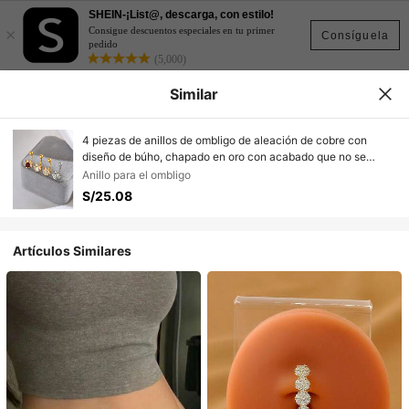
SHEIN-¡List@, descarga, con estilo!
×
Consigue descuentos especiales en tu primer
Consíguela
pedido
(5,000)
Similar
4 piezas de anillos de ombligo de aleación de cobre con
diseño de búho, chapado en oro con acabado que no se
desvanece, adecuado para uso diario, fiestas, bodas, Día de
Anillo para el ombligo
la Madre, vacaciones de las mujeres
S/25.08
Artículos Similares