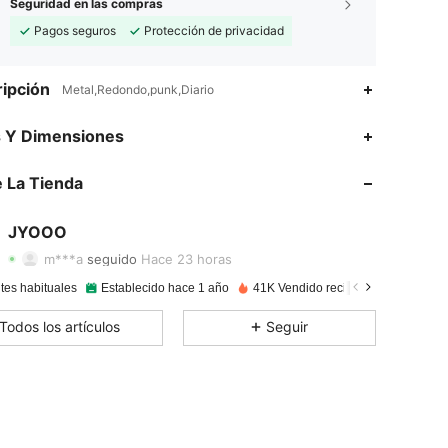
Seguridad en las compras
Pagos seguros
Protección de privacidad
ipción
Metal,Redondo,punk,Diario
s Y Dimensiones
4.87
21
917
 La Tienda
4.87
21
917
4.87
21
917
JYOOO
m***a
seguido
Hace 23 horas
4.87
21
917
tes habituales
Establecido hace 1 año
41K Vendido recientemente
4.87
21
917
Todos los artículos
Seguir
4.87
21
917
4.87
21
917