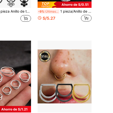
Ahorro de S/0.51
ero inoxidable de 16G, Anillo de tabique en forma de herradura de 10mm, Anillo de tabique negro hipoalergénico, Anillo de nariz de acero inoxidable de Halloween, Anillo de tabique, Anillo de cuentas, Joyería de perforación en forma de herradura, Cartílago de oreja, Hélice de oreja, Cartílago de oreja, Trago de oreja, Pendiente, Anillo de labio, Anillo de nariz sin costuras con bisagra
1 pieza/Anillo de nariz de acero inoxidable 316L de alta gama con incrustación de circonita 16G, anillo de nariz de doble capa, anillo de tabique, anillo de labio, pendiente de tabique, pendiente de cartílago, pendiente de hélice, joyería de perforación de anillo de tabique, regalo, pendiente de plata impermeable, aro de pendiente de triple capa para mujer, anillo de nariz estilo Y2K para mujer, joyería de estilo gótico para playa y verano, adecuado para uso diario, fiesta, traje de baño de playa, bronceado, bar, baile, reunión y otras ocasiones; también adecuado como regalo de Ramadán, Día de San Valentín, Halloween
-9%
Últimas 6 hrs
S/5.27
Ahorro de S/1.21