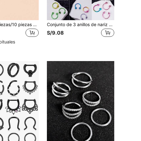
8 piezas/16 piezas/10 piezas Anillos nasales en forma de C de acero inoxidable
Conjunto de 3 anillos de nariz coloridos estilo Y2K, argollas de herradura de nariz y pendientes de 16g de acero inoxidable, joyas para el septum, anillo de labio, argollas articuladas para el septum, anillo de nariz circular para el septum, hélice, rook, tragus, daith, arete de cartílago para mujeres y hombres, joyería para el Body con perforaciones de Halloween para citas, fiestas y uso diario
S/9.08
bituales