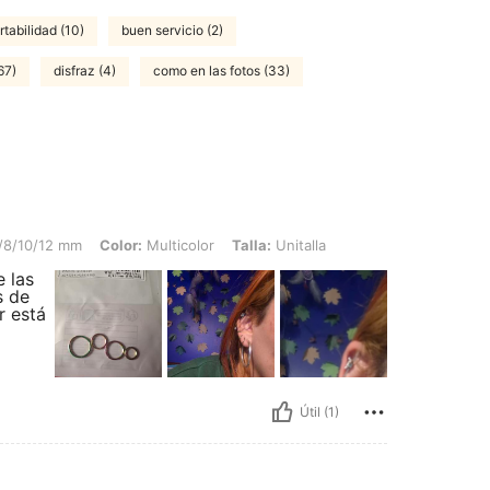
tabilidad (10)
buen servicio (2)
67)
disfraz (4)
como en las fotos (33)
tubo 1,2 mm diámetro interior 6/8/10/12 mm, Color: Multicolor, Talla: Unitalla
6/8/10/12 mm
Color:
Multicolor
Talla:
Unitalla
 las
s de
r está
Útil (1)