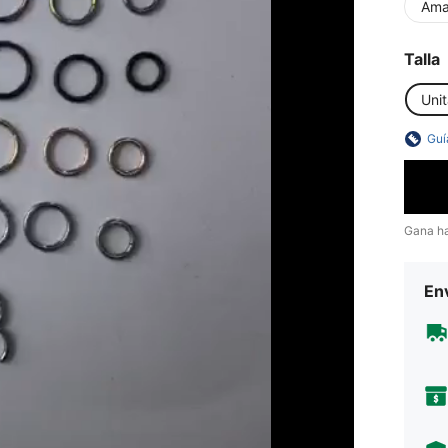
Amar
Talla
Unit
Guí
Gana h
Env