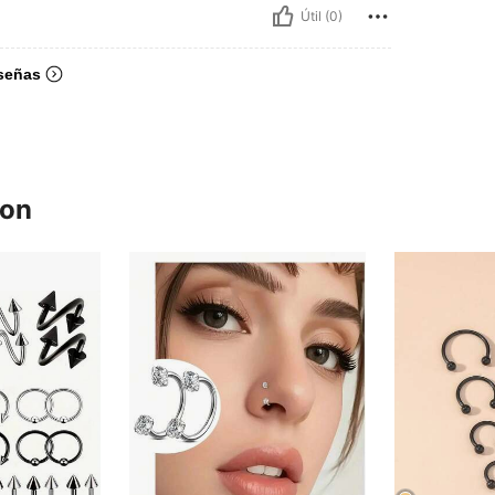
Útil (0)
señas
ron