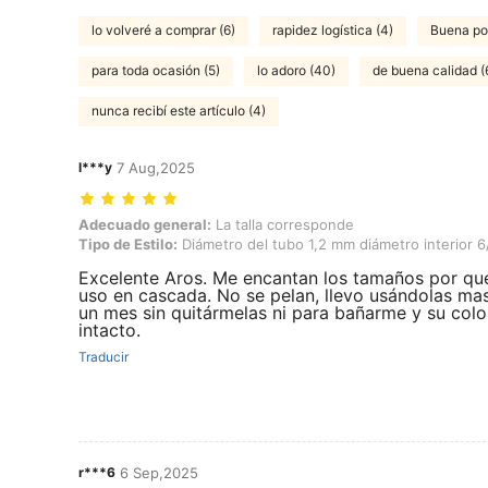
lo volveré a comprar (6)
rapidez logística (4)
Buena por
para toda ocasión (5)
lo adoro (40)
de buena calidad (
nunca recibí este artículo (4)
l***y
7 Aug,2025
Adecuado general: La talla corresponde, Tipo de Estilo: Diámetro del 
Adecuado general:
La talla corresponde
Tipo de Estilo:
Diámetro del tubo 1,2 mm diámetro interior 
Excelente Aros. Me encantan los tamaños por que
uso en cascada. No se pelan, llevo usándolas ma
un mes sin quitármelas ni para bañarme y su colo
intacto.
Traducir
r***6
6 Sep,2025