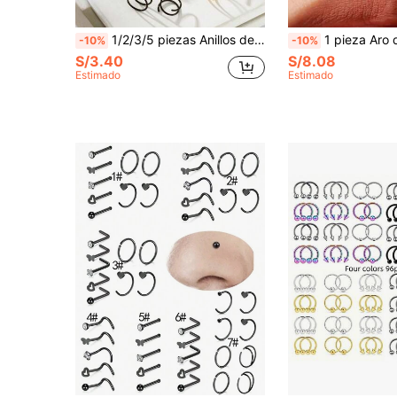
1/2/3/5 piezas Anillos de nariz espirales de acero inoxidable, anillos de aro doble unisex para un solo orificio, pendientes de nariz, anillos de labio, adecuados para perforaciones de un solo orificio en el cartílago, hélix, trago, aptos para uso diario y fiesta
1 pieza Aro de nariz de acero inoxidable de 16G con rhinestones, aro de septum, joyería de nariz, clip de nariz, pendiente de nariz, aros de
-10%
-10%
S/3.40
S/8.08
Estimado
Estimado