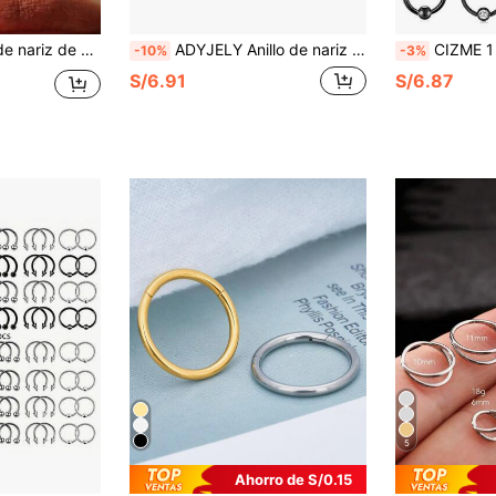
 cartílago, aros de lóbulo de la oreja, aros de ombligo, adecuado para uso diario, deportes y ejercicio para mujeres y hombres
ADYJELY Anillo de nariz con aro de 2 piezas, anillo con bisagra hipoalergénico de acero quirúrgico 316L para pendiente de cartílago 16G 18G 20G, anillo de labio, Anillo con cierre de clip, pendiente de rook, pendiente de tragus, perforación del septum, pendiente de hélice, pendiente de cristal, pendiente de aro de cartílago, perforación del ombligo y del pezón; diámetro 6 mm 8 mm 10 mm 12 mm; joyería de piercing para hombres y mujeres
CIZME 1 pieza Anillo de tabique negro de Halloween de 16G 8mm 10mm, Joyería de tabique, Joyería de perforación de tabique, Anillo de tabique lindo, Anillo de cartílago, Pendiente, Joyería de tabique de ac
-10%
-3%
S/6.91
S/6.87
5
Ahorro de S/0.15