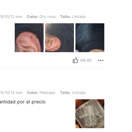
 tubo 1,2 mm diámetro interior 6/8/10/12 mm, Color: Oro rosa, Talla: Unitalla
6/8/10/12 mm
Color:
Oro rosa
Talla:
Unitalla
Útil (0)
mm, Color: Plateado, Talla: Unitalla
6/8/10/12 mm
Color:
Plateado
Talla:
Unitalla
antidad por el precio