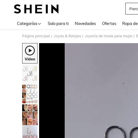
Pier
Use up 
Categorías
Solo para ti
Novedades
Ofertas
Ropa de
Página principal
Joyas & Relojes
Joyería de moda para mujer
B
/
/
/
Video