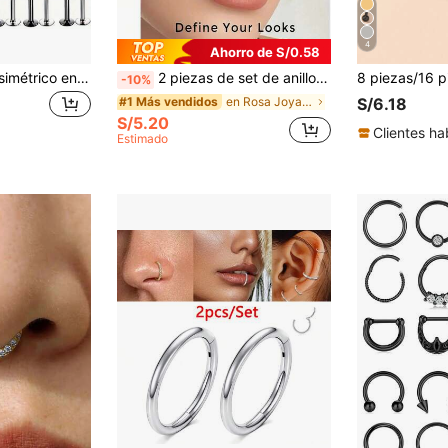
4
Ahorro de S/0.58
Piercing de labio asimétrico en forma de S de acero inoxidable, piercing de nariz, joyería corporal estilo Y2K
2 piezas de set de anillos de nariz tipo C de circonita, anillos de labio, anillos en forma de herradura, anillos de tabique nasal, pendientes de acero inoxidable 16G, joyería perforada adecuada para uso diario
-10%
en Rosa Joyas corporales para mujeres
#1 Más vendidos
S/6.18
S/5.20
Clientes ha
Estimado