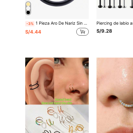
1 Pieza Aro De Nariz Sin Costuras Bañado En Oro De Acero Inoxidable 316l, Joyería De Perforación De Clicker De Septum Para Hombres Y Mujeres
-3%
S/9.28
S/4.44