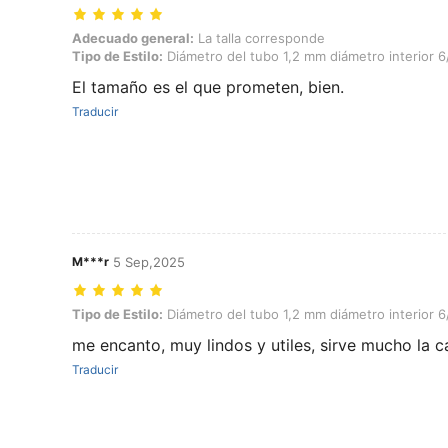
Adecuado general: La talla corresponde, Tipo de Estilo: Diámetro del
Adecuado general:
La talla corresponde
Tipo de Estilo:
Diámetro del tubo 1,2 mm diámetro interior 
El tamaño es el que prometen, bien.
Traducir
M***r
5 Sep,2025
Tipo de Estilo: Diámetro del tubo 1,2 mm diámetro interior 6/8/10/12 
Tipo de Estilo:
Diámetro del tubo 1,2 mm diámetro interior 
me encanto, muy lindos y utiles, sirve mucho la c
Traducir