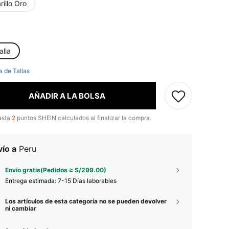
illo Oro
alla
a de Tallas
AÑADIR A LA BOLSA
asta
2
puntos SHEIN calculados al finalizar la compra.
ío a
Peru
Envío gratis(Pedidos ≥ S/299.00)
Entrega estimada:
7-15 Días laborables
Los artículos de esta categoría no se pueden devolver
ni cambiar