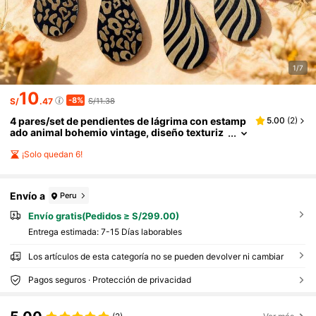
1/7
10
-8%
S/
.47
S/11.38
4 pares/set de pendientes de lágrima con estamp
5.00
(
2
)
ado animal bohemio vintage, diseño texturiz
ado, pendientes de nicho
¡Solo quedan 6!
Envío a
Peru
Envío gratis(Pedidos ≥ S/299.00)
Entrega estimada:
7-15 Días laborables
Los artículos de esta categoría no se pueden devolver ni cambiar
Pagos seguros · Protección de privacidad