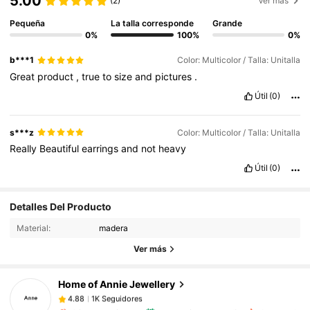
5.00
(2)
Ver más
Pequeña
La talla corresponde
Grande
0%
100%
0%
b***1
Color: Multicolor / Talla: Unitalla
Great
product
,
true
to
size
and
pictures
.
Útil
(0)
s***z
Color: Multicolor / Talla: Unitalla
Really
Beautiful
earrings
and
not
heavy
Útil
(0)
1K Seguidores
4.88
Detalles Del Producto
1K Seguidores
4.88
Material:
madera
1K Seguidores
4.88
Ver más
1K Seguidores
4.88
Home of Annie Jewellery
1K Seguidores
4.88
c***2
seguido
Hace 1 día