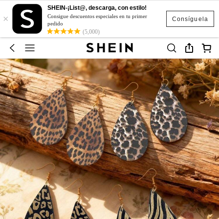
SHEIN-¡List@, descarga, con estilo!
×
Consigue descuentos especiales en tu primer
Consíguela
pedido
(5,000)