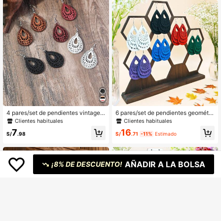
4 pares/set de pendientes vintage c
6 pares/set de pendientes geométri
on gota de agua, decoración diaria
cos huecos de madera bohemios, vi
Clientes habituales
Clientes habituales
para mujeres
ntage, con forma de lágrima, pendie
7
16
ntes impresos de colores, adecuado
S/
.98
S/
.71
-11%
Estimado
s para mujeres
AÑADIR A LA BOLSA
¡8% DE DESCUENTO!