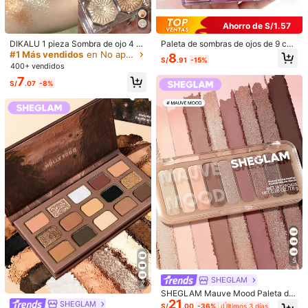
Envío gratis(Pedidos ≥ S/299.00)
Ahorro de S/1.57
Entrega estimada:
7-15 Días laborables
DIKALU 1 pieza Sombra de ojo 4 co
Paleta de sombras de ojos de 9 col
Los artículos de esta categoría no se pueden devolver ni cambiar
lores de larga duración altamente p
ores morados | Fórmula de pigment
#1 Más vendidos
en No apelmaza Paletas de sombras de ojos
8
S/
.91
-15%
igmentado maquillaje de ojo produc
o de larga duración de 24 horas, ap
400+ vendidos
to para mujeres
ta para día y noche | Textura suave
Pagos seguros · Protección de privacidad
7
aterciopelada, alta pigmentación, f
S/
.07
-8%
ácil de mezclar | Efecto dual mate
y brillante, calidad prensada lujosa
5.00
(5)
Ver más
| Perfecta para Halloween y Navid
ad | Brillo gótico, crea maquillaje de
vampiro y bruja, maquillaje de disfr
bonito mate
(1)
muy pigmentado
(1)
Fácil de Usar
(1)
az de Halloween | También perfect
o para el maquillaje diario
a***n
Color: #D02 Rosa ceniza
Estas
paletas
me
parecen
espectaculares
los
tonos
son
ideales
para
pieles
muy
blancas
porque
no
tienen
tanta
saturaci
ó
n
y
permiten
difuminar
muy
bien
el
producto
los
colores
son
fieles
a
las
im
á
genes
y
los
brillitos
son
preciosos
pero
no
dejo
de
Útil
(0)
destacar
las
sombras
mate
porque
se
difuminan
demasiado
bien
para
maquillajes
naturales
es
perfecto
5
s***2
Color: #D02 Rosa ceniza
SHEGLAM
7
これがちかわいい、発色よいしラメがマジできらんきらん
SHEGLAM Mauve Mood Paleta de
21
Sombras Marca de Belleza Cosmét
SHEGLAM
Útil
(4)
S/
.00
-36%
¡Últimos 3 días