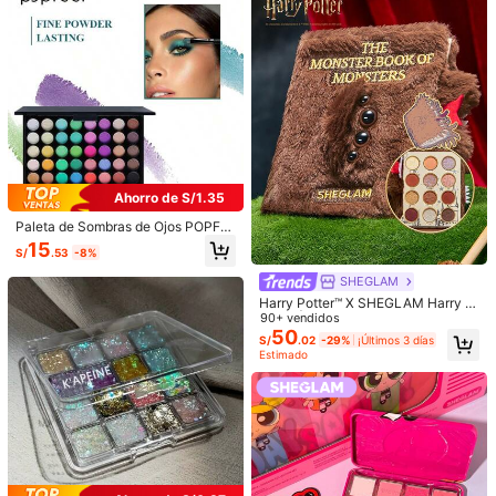
23K Seguidores
4.82
23K Seguidores
4.82
35
18
15
34
2
23K Seguidores
4.82
S/
.80
S/
.38
S/
.12
S/
.48
S/
Solo quedan 7
8% DE DESCUENTO
12% DE DESCUENTO
Solo quedan 8
Solo
23K Seguidores
Ahorro de S/1.35
4.82
muy cool (2000+)
muy bonito (1000+)
Fácil de Usar (1000+)
b
Paleta de Sombras de Ojos POPFE
EL de 40 Colores, Sombras de Ojos
15
23K Seguidores
4.82
S/
.53
-8%
Mate y Brillantes de Larga Duració
También Podría Gustarte
n y Fáciles de Difuminar, Juego de
SHEGLAM
Maquillaje Todo en Uno para Princi
Recomendados
Bolsos y Equipaje
Hogar & Vida
Herramientas & 
23K Seguidores
4.82
Harry Potter™ X SHEGLAM Harry P
piantes y Profesionales, Perfecto p
otter™ | Monster Book of Monsters
90+ vendidos
ara Looks Diarios y de Vacaciones
Paleta Brillos Marca de Belleza Co
50
S/
.02
-29%
¡Últimos 3 días
smética Maquillaje para Mujeres y
Estimado
Niñas