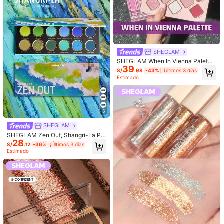
ojos ahumados diario, bandeja de c
Paleta de iluminador brillante de 8 c
osméticos
olores K'APEINE, paleta de maquillaj
#6 Más vendidos
en De aspecto más suave Paletas de sombras de ojos
e multifuncional de contorno, ilumin
18
ador, sombra, horneado y brillo, con
S/
.86
-4%
pigmentos de larga duración, cosm
éticos de iluminador facial para cre
ar una piel radiante, paleta de maqu
SHEGLAM
illaje esencial para mujeres
SHEGLAM When In Vienna Paleta
39
Brillos Marca De Belleza CosméTic
S/
.98
-43%
¡Últimos 3 días
a Maquillaje Para Mujeres Y NiñAs
Estimado
Ahorro de S/3.17
5
Paleta de sombras de ojos de 9 colo
Mostrar artículos similares con stock
SHEGLAM
Ver todo
res verdes K'APEINE, kit de maquilla
#4 Más vendidos
en De aspecto más suave Paletas de sombras de ojos
je de ojos ahumados con acabados
SHEGLAM Zen Out, Shangri-La Pal
9
mate y brillantes, fácil de mezclar, c
28
eta Brillos Marca De Belleza Cosm
S/
.51
-25%
S/
.12
-36%
¡Últimos 3 días
#3 Más vendidos
en No apelmaza Paletas de sombras de ojos
osmética resistente al agua y de lar
éTica Maquillaje Para Mujeres Y Ni
Estimado
Clientes habituales
ga duración para mujeres
Paleta de sombras de ojos ahumad
ñAs
as en negro y gris, sombras de ojos
#3 Más vendidos
#3 Más vendidos
en No apelmaza Paletas de sombras de ojos
en No apelmaza Paletas de sombras de ojos
mate en negro, blanco y gris platea
100+ vendidos
Clientes habituales
Clientes habituales
do con alta pigmentación para un lo
#3 Más vendidos
en No apelmaza Paletas de sombras de ojos
10
ok ahumado, 9 colores con polvo br
S/
.78
Clientes habituales
illante de larga duración para un loo
Lo sentimos, este producto está agotado.
k gótico
AGOTADO