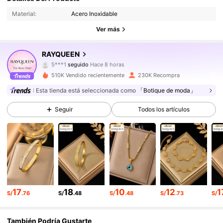
Material:
Acero Inoxidable
352K Seguidores
4.91
Ver más
352K Seguidores
4.91
RAYQUEEN
5***1
seguido
Hace 8 horas
352K Seguidores
4.91
510K Vendido recientemente
230K Recompra
Esta tienda está seleccionada como
「Botique de moda」
352K Seguidores
4.91
Seguir
Todos los artículos
352K Seguidores
4.91
352K Seguidores
4.91
352K Seguidores
4.91
17
18
10
12
1
S/
.76
S/
.48
S/
.48
S/
.73
S/
352K Seguidores
4.91
También Podría Gustarte
352K Seguidores
4.91