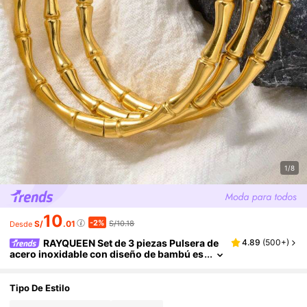
1/8
10
-2%
S/
.01
S/10.18
Desde
RAYQUEEN Set de 3 piezas Pulsera de
4.89
(
500+
)
acero inoxidable con diseño de bambú es
tilo retro simple para mujer, regalo perfec
to para ocasiones especiales y regalo románti
co para la madre o la novia
Tipo De Estilo