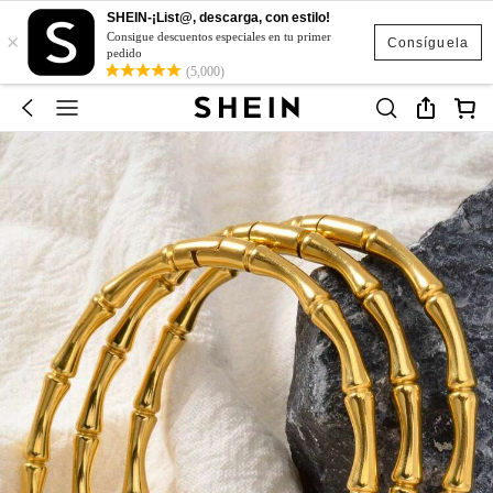
SHEIN-¡List@, descarga, con estilo!
×
Consigue descuentos especiales en tu primer
Consíguela
pedido
(5,000)