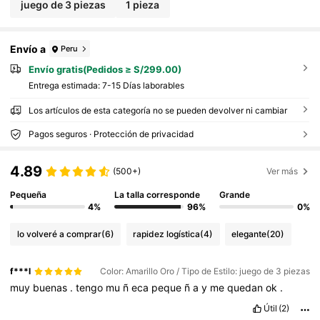
juego de 3 piezas
1 pieza
Envío a
Peru
Envío gratis(Pedidos ≥ S/299.00)
Entrega estimada:
7-15 Días laborables
Los artículos de esta categoría no se pueden devolver ni cambiar
Pagos seguros · Protección de privacidad
4.89
(500+)
Ver más
Pequeña
La talla corresponde
Grande
4%
96%
0%
lo volveré a comprar
(6)
rapidez logística
(4)
elegante
(20)
f***l
Color: Amarillo Oro / Tipo de Estilo: juego de 3 piezas
muy
buenas
.
tengo
mu
ñ
eca
peque
ñ
a
y
me
quedan
ok
.
Útil
(2)