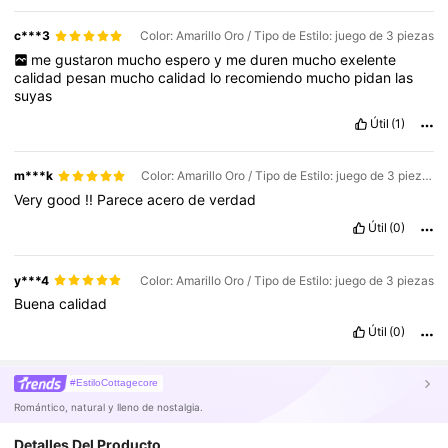
c***3
Color: Amarillo Oro / Tipo de Estilo: juego de 3 piezas
me
gustaron
mucho
espero
y
me
duren
mucho
exelente
calidad
pesan
mucho
calidad
lo
recomiendo
mucho
pidan
las
suyas
Útil
(1)
m***k
Color: Amarillo Oro / Tipo de Estilo: juego de 3 piezas
Very
good
!!
Parece
acero
de
verdad
Útil
(0)
y***4
Color: Amarillo Oro / Tipo de Estilo: juego de 3 piezas
Buena
calidad
Útil
(0)
#EstiloCottagecore
Romántico, natural y lleno de nostalgia.
352K Seguidores
4.91
Detalles Del Producto