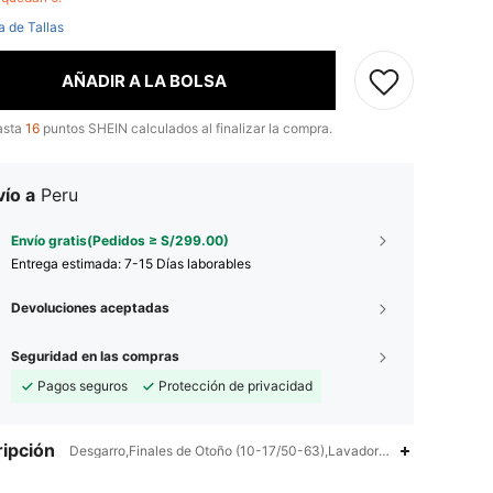
a de Tallas
AÑADIR A LA BOLSA
asta
16
puntos SHEIN calculados al finalizar la compra.
ío a
Peru
Envío gratis(Pedidos ≥ S/299.00)
Entrega estimada:
7-15 Días laborables
Devoluciones aceptadas
Seguridad en las compras
Pagos seguros
Protección de privacidad
ipción
Desgarro,Finales de Otoño (10-17/50-63),Lavadora, no limpiar en se
4.96
23K
743K