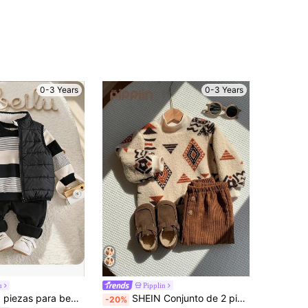
0-3 Years
0-3 Years
u
Pipplin
Conjunto de 3 piezas para bebé niño: chaleco versátil con forro térmico, sudadera a rayas y pantalones largos, estilo lindo para otoño/invierno
SHEIN Conjunto de 2 piezas/Set Sudadera de cuello alto con forro térmico y pantalones de chándal de invierno para bebé niño, Beige, Otoño, Boho, Combinación familiar, Ropa con gráfico vintage
-20%