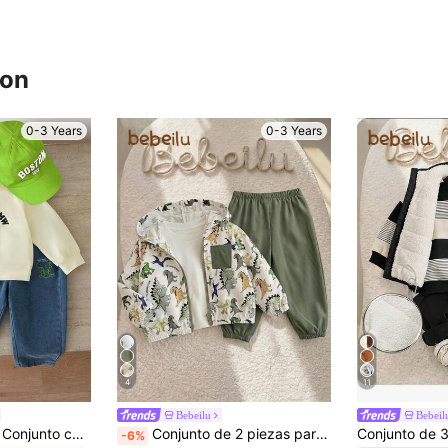
ron
0-3 Years
0-3 Years
4
11
Bebeilu
Bebeil
SHEIN Playful Pals Conjunto casual y lindo de dinosaurio para bebé niño, sudadera de manga larga con estampado de dinosaurio de dibujos animados en color beige, pantalones de mezclilla azul claro, adecuado para el uso casual diario de niños, conjunto de niño, ropa de niño para otoño/invierno, adecuado para niños de 3 años, ropa de niño pequeño, ropa de bebé niño para otoño/invierno
Conjunto de 2 piezas para bebé niño con chaqueta ligera con capucha y estampado de dinosaurio de dibujos animados en colores contrastantes y pantalones de color liso, adecuado para primavera, verano y otoño para viajes al aire libre
-6%