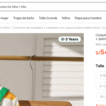
untos De Niño 1 Año
and down arrow keys to navigate search Búsqueda reciente and Busca y Encuentr
 mujer
Trajes de baño
Talla Grande
Niños
Ropa para hombre
s niños
Conjuntos de sudadera y sudadera con capucha para bebés niños
/
/
Conjun
+ jean
0-3 Years
SKU: s
5
S/
PR
Talla
3-6
9-1
18-
¡Sol