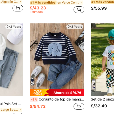
en Algodón Conjuntos de sudadera y sudadera con ca
#1 Más vendid
en Verde Conjuntos para bebés niños
#1 Más vendidos
S/43.23
S/55.99
Estimado
0-3 Years
0-3 Years
34
Ahorro de S/4.76
Conjunto de top de manga larga con cuello redondo y jeans con bordado de elefante para niños pequeños, de estilo casual y elegante, para primavera/otoño/invierno
-8%
n pantalones vaqueros con bolsillo y cintura elástica azul, adecuado para uso casual, al aire libre, viajes, ropa de bebé niño/niña en primavera, otoño e invierno
S/32.49
S/54.73
en Largo Bebé Niños Camiseta Co-ords