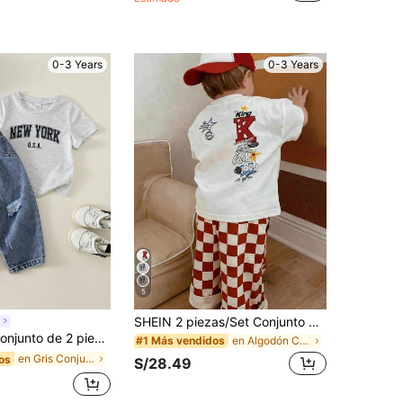
0-3 Years
0-3 Years
5
SHEIN 2 piezas/Set Conjunto de camiseta de punto estampada y pantalones largos a cuadros para bebé niño, estilo callejero de verano, conjunto casual y lindo, conjunto de ropa roja, conjunto de ropa de calle, conjunto de ropa para bebé niño, conjunto lindo
n
pado floral casual y lindo para primavera/verano y pantalones largos de mezclilla, conjuntos de ropa para bebé niño, ropa de verano para bebé niño, streetwear, mezclilla, jeans
en Algodón Conjuntos de polo para bebés niños
#1 Más vendidos
en Gris Conjuntos para bebés niños
os
S/28.49