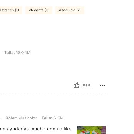
isfraces (1)
elegante (1)
Asequible (2)
8-24M
Talla:
18-24M
Útil (0)
lticolor, Talla: 6-9M
s
Color:
Multicolor
Talla:
6-9M
 me ayudarías mucho con un like