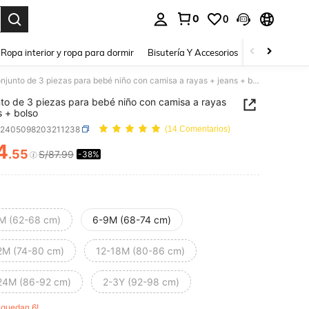
0
0
a. Press Enter to select.
Ropa interior y ropa para dormir
Bisutería Y Accesorios
Zapatos
H
Conjunto de 3 piezas para bebé niño con camisa a rayas + jeans + bolso
to de 3 piezas para bebé niño con camisa a rayas
s + bolso
a2405098203211238
(14 Comentarios)
4
.55
S/87.99
-38%
ICE AND AVAILABILITY
M (62-68 cm)
6-9M (68-74 cm)
2M (74-80 cm)
12-18M (80-86 cm)
24M (86-92 cm)
2-3Y (92-98 cm)
o quedan 6!