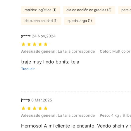
rapidez logística (1)
día de acción de gracias (2)
para d
de buena calidad (1)
queda largo (1)
y***t
24 Nov,2024
Adecuado general: La talla corresponde, Color: Multicolor, Talla: 1
Adecuado general:
La talla corresponde
Color:
Multicolor
traje muy lindo bonita tela
Traducir
j***y
6 Mar,2025
Adecuado general: La talla corresponde, Peso: 4 kg / 9 lbs, Color: Mu
Adecuado general:
La talla corresponde
Peso:
4 kg / 9 lb
Hermoso! A mi cliente le encantó. Vendo shein y