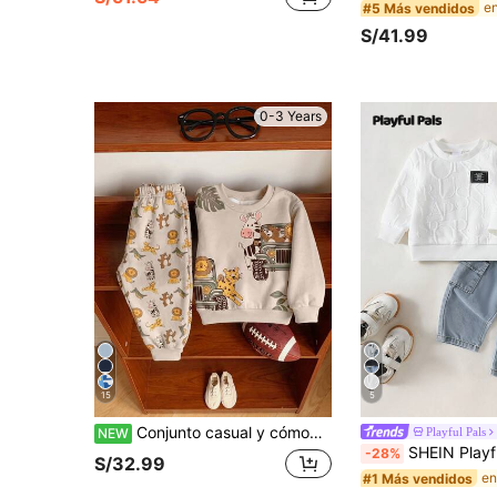
#5 Más vendidos
S/41.99
0-3 Years
15
5
Conjunto casual y cómodo de cuello redondo para bebé, clásico, fresco y lindo, con estampado de león, cebra, leopardo, coche todoterreno y patrulla de animales, adecuado para otoño/invierno
Playful Pals
NEW
SHEIN Playful Pals Set de 2 piezas para bebé niño de 0 a 3 años, unisex, incluyendo 1 suéter de cuello redondo de manga larga con gráfico de letra de punto texturizado, combinado co
-28%
S/32.99
#1 Más vendidos