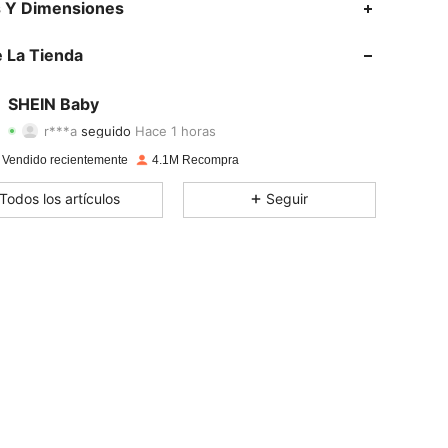
s Y Dimensiones
4.96
23K
743K
 La Tienda
4.96
23K
743K
SHEIN Baby
r***a
seguido
Hace 1 horas
4.96
23K
743K
Calificación
Artículos
Seguidores
 Vendido recientemente
4.1M Recompra
4.96
23K
743K
Todos los artículos
Seguir
4.96
23K
743K
4.96
23K
743K
4.96
23K
743K
4.96
23K
743K
4.96
23K
743K