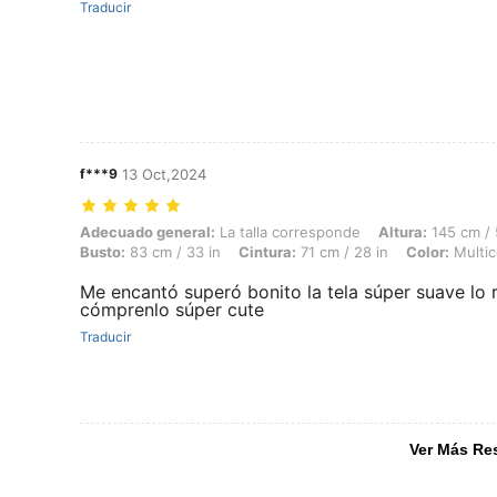
Traducir
f***9
13 Oct,2024
Adecuado general: La talla corresponde, Altura: 145 cm / 57 in, Peso: 
Adecuado general:
La talla corresponde
Altura:
145 cm / 
Busto:
83 cm / 33 in
Cintura:
71 cm / 28 in
Color:
Multic
Me encantó superó bonito la tela súper suave lo 
cómprenlo súper cute
Traducir
Ver Más Re