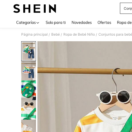
Conj
Use up 
Categorías
Solo para ti
Novedades
Ofertas
Ropa de
Página principal
Bebé
Ropa de Bebé Niño
Conjuntos para bebé
/
/
/