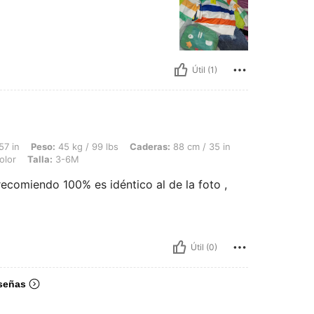
Útil (1)
45 kg / 99 lbs, Caderas: 88 cm / 35 in, Busto: 83 cm / 33 in, Cintura: 71 cm / 28 i
57 in
Peso:
45 kg / 99 lbs
Caderas:
88 cm / 35 in
olor
Talla:
3-6M
recomiendo 100% es idéntico al de la foto ,
Útil (0)
señas