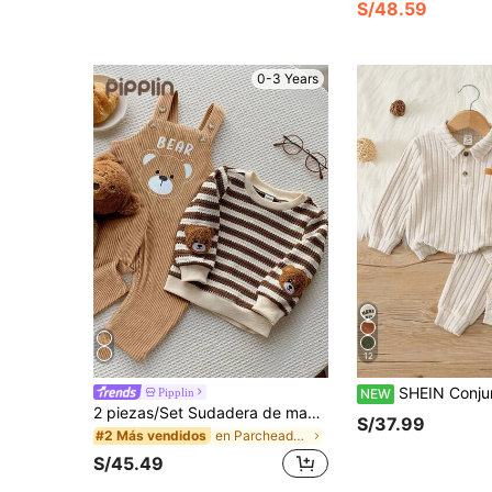
S/48.59
0-3 Years
12
SHEIN Conjunto de 2 piezas para bebé niño otoño/invierno casual lindo de punto color albaricoque con cuello polo sim
Pipplin
NEW
2 piezas/Set Sudadera de manga larga a rayas azul y blanco para bebé niño/niña, Conjunto de mono de pana con oso, Ropa familiar a juego linda y modesta para otoño
S/37.99
en Parcheado Conjuntos de sudadera y sudadera con
#2 Más vendidos
S/45.49