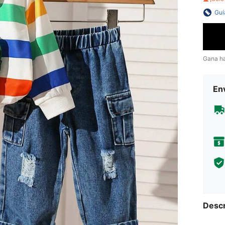
Guí
Gana h
Env
Descr