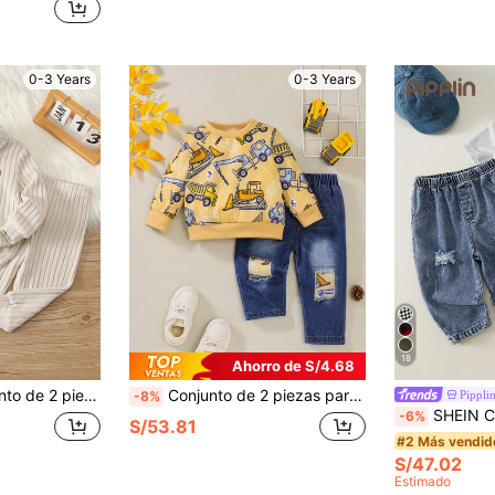
0-3 Years
0-3 Years
18
Ahorro de S/4.68
ple, sudadera y pantalones, conjunto de 2 piezas, conjunto para bebé, conjunto polo, conjunto de sudadera
Conjunto de 2 piezas para bebé niño: sudadera de manga larga con estampado de vehículos de construcción y pantalón vaquero rasgado, para primavera y otoño
Pippli
-8%
SHEIN Conjunto de 2 piezas para bebé niño/niña unisex, camiseta de manga corta gris con estam
-6%
S/53.81
#2 Más vendid
S/47.02
Estimado