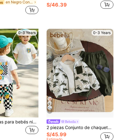
en Negro Conjuntos para bebés niños
os
S/46.39
0-3 Years
0-3 Years
7
Set de 2 piezas para bebés niños: Camiseta de manga corta de cuello redondo con estampado de letra y cuadros en blanco y negro a juego, y pantalón jogger con estampado de cuadros en todo el diseño. Conjunto deportivo clásico y cómodo, adecuado para primavera a verano.
Bebeilu
2 piezas Conjunto de chaqueta con capucha con estampado de dinosaurio de color contrastante y pantalones de unicolor para bebé niño, primavera/verano/otoño/invierno
S/45.99
Estimado