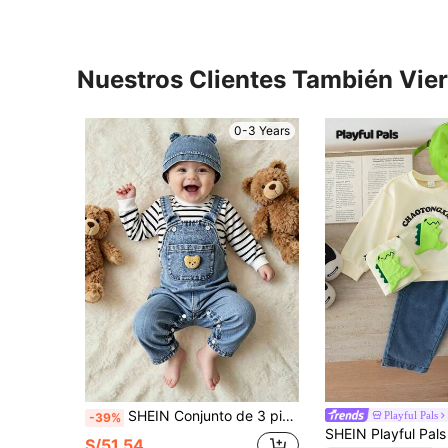
Nuestros Clientes También Vie
0-3 Years
SHEIN Conjunto de 3 piezas para bebé niño de otoño/invierno: Top de manga larga a rayas + Peto con parche de oso + Gorro
Playful Pals
-39%
S/51.54