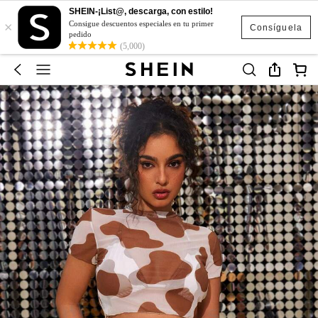
SHEIN-¡List@, descarga, con estilo!
×
Consigue descuentos especiales en tu primer
Consíguela
pedido
(5,000)