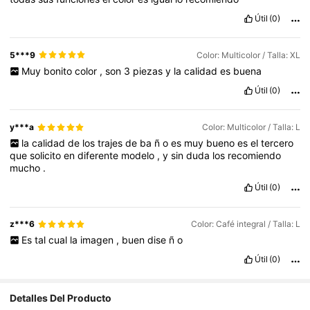
Útil
(0)
5***9
Color: Multicolor / Talla: XL
Muy
bonito
color
,
son
3
piezas
y
la
calidad
es
buena
Útil
(0)
y***a
Color: Multicolor / Talla: L
la
calidad
de
los
trajes
de
ba
ñ
o
es
muy
bueno
es
el
tercero
que
solicito
en
diferente
modelo
,
y
sin
duda
los
recomiendo
mucho
.
Útil
(0)
z***6
Color: Café integral / Talla: L
Es
tal
cual
la
imagen
,
buen
dise
ñ
o
Útil
(0)
Detalles Del Producto