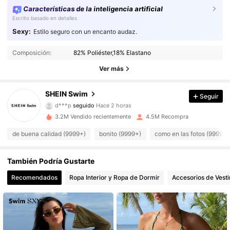
Características de la inteligencia artificial
Escrito basado en detalles
Sexy:
Estilo seguro con un encanto audaz.
414K Seguidores
4.93
Composición:
82% Poliéster,18% Elastano
414K Seguidores
4.93
Ver más
414K Seguidores
4.93
SHEIN Swim
Seguir
414K Seguidores
4.93
3.2M Vendido recientemente
4.5M Recompra
414K Seguidores
4.93
de buena calidad (9999+)
bonito (9999+)
como en las fotos (9999+)
414K Seguidores
4.93
También Podría Gustarte
414K Seguidores
4.93
Recomendados
Ropa Interior y Ropa de Dormir
Accesorios de Vesti
414K Seguidores
4.93
414K Seguidores
4.93