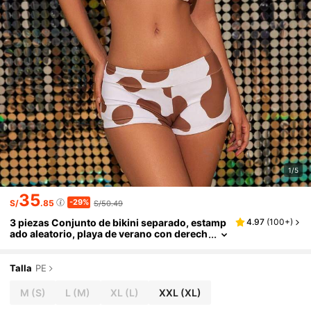
1/5
35
-29%
S/
.85
S/50.49
3 piezas Conjunto de bikini separado, estamp
4.97
(
100+
)
ado aleatorio, playa de verano con derech
os de autor comprados
Talla
PE
M
(S)
L
(M)
XL
(L)
XXL
(XL)