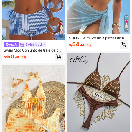
17
5
SHEIN Swim Set de 3 piezas de atu
endos de playa para mujer, conjunt
54
Swim Mod
S/
.44
-1%
os de bikini acolchados
Swim Mod Conjunto de traje de bañ
o de 3 piezas con bikini de tirantes
50
S/
.48
-1%
y calzones con estampado de raya
s para mujer