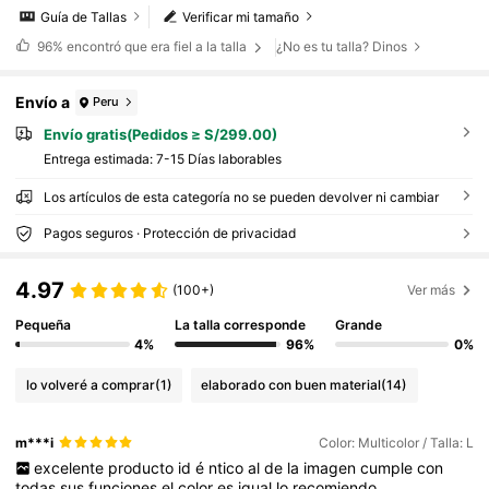
Guía de Tallas
Verificar mi tamaño
96%
encontró que era fiel a la talla
¿No es tu talla? Dinos
Envío a
Peru
Envío gratis(Pedidos ≥ S/299.00)
Entrega estimada:
7-15 Días laborables
Los artículos de esta categoría no se pueden devolver ni cambiar
Pagos seguros · Protección de privacidad
4.97
(100+)
Ver más
Pequeña
La talla corresponde
Grande
4%
96%
0%
lo volveré a comprar
(1)
elaborado con buen material
(14)
m***i
Color: Multicolor / Talla: L
excelente
producto
id
é
ntico
al
de
la
imagen
cumple
con
todas
sus
funciones
el
color
es
igual
lo
recomiendo