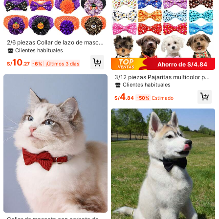
r***5
Color: Multicolor / Talla: Estilo aleatorio - 3 piezas
Great
product
,
very
satisfied
.
Útil
(0)
2/6 piezas Collar de lazo de masco
ta de punto elástico hueco para Hal
Clientes habituales
loween, esquema de color clásico
10
b***k
Color: Multicolor / Talla: Estilo aleatorio - 3 piezas
negro, naranja y púrpura de Hallow
S/
.27
-6%
¡Últimos 3 días
Ahorro de S/4.84
een, diseño de lazo de flor con lent
可愛い
ejuelas de luna y calabaza, elástic
3/12 piezas Pajaritas multicolor par
o transpirable que no aprieta el cue
a mascotas - Adorables estampado
Clientes habituales
Útil
(0)
llo, adecuado para perros y gatos p
s de huellas de pata/hueso y otros
4
equeños y grandes, se puede usar
patrones impresos, adecuados para
S/
.84
-50%
Estimado
para el arreglo de mascotas, peinad
disfraces de perro/gato en fiestas,
o, combinación de ropa, decoració
cumpleaños de mascotas o celebra
Detalles Del Producto
n, disfraz de fiesta temática de Hall
ciones de festivales, accesorio de
30 Seguidores
4.85
oween, Halloween, festival de cose
moda
Material:
Poliéster
cha de otoño, Acción de Gracias, a
30 Seguidores
4.85
ccesorios de decoración para fiest
Composición:
100% Poliéster
a de cumpleaños de mascotas
30 Seguidores
4.85
Ver más
30 Seguidores
4.85
lingconghome
30 Seguidores
4.85
y***.
seguido
Hace 1 día
30 Seguidores
4.85
2.2K Vendido recientemente
686 Recompra
30 Seguidores
4.85