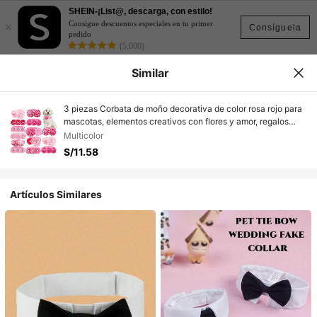
SHEIN-¡List@, descarga, con estilo!
×
Consigue descuentos especiales en tu primer
Consíguela
pedido
(5,000)
Similar
3 piezas Corbata de moño decorativa de color rosa rojo para
mascotas, elementos creativos con flores y amor, regalos
elegantes y de alta gama para mascotas, perfectos para
Multicolor
decoración de mascotas en bodas, Año Nuevo, cumpleaños y
S/11.58
fiestas de propuesta, con estilos aleatorios
Artículos Similares