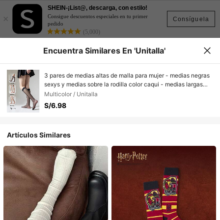
SHEIN-¡List@, descarga, con estilo!
×
Consigue descuentos especiales en tu primer
Consíguela
pedido
(5,000)
Encuentra Similares En 'Unitalla'
3 pares de medias altas de malla para mujer - medias negras
sexys y medias sobre la rodilla color caqui - medias largas
transpirables y vaporosas de verano para comodidad y estilo
Multicolor / Unitalla
S/6.98
Artículos Similares