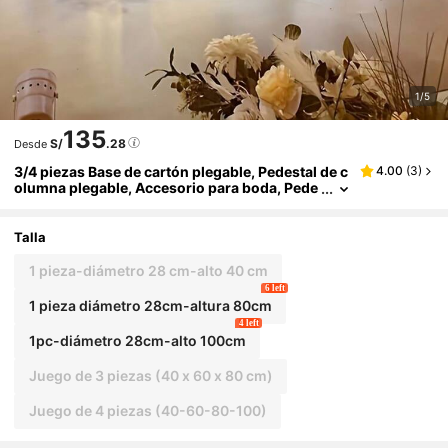
1/5
135
S/
.28
Desde
3/4 piezas Base de cartón plegable, Pedestal de c
4.00
(
3
)
olumna plegable, Accesorio para boda, Pede
stal de exhibición de piso, Caja base DIY con
tapa redonda plegable, Base de columna de tubo
de papel, Soporte para pastel de boda/cumpleañ
Talla
os, Decoración del hogar, Material: Papel, Capaci
dad de carga: 20kg
1 pieza-diámetro 28 cm-alto 40 cm
6 left
1 pieza diámetro 28cm-altura 80cm
4 left
1pc-diámetro 28cm-alto 100cm
Juego de 3 piezas (40 x 60 x 80 cm)
Juego de 4 piezas (40-60-80-100)