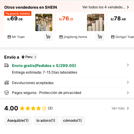
Otros vendedores en SHEIN
Ver todos los 4 vendedores
precio mínimo
69
76
78
S/
.08
S/
.21
S/
.48
Mr Yuan
jingdong home
Gongzi Yua
Envío a
Peru
Envío gratis(Pedidos ≥ S/299.00)
Entrega estimada:
7-15 Días laborables
Devoluciones aceptadas
Pagos seguros · Protección de privacidad
4.00
(3)
Ver más
Asequible
(1)
lo adoro
(1)
cómodo
(1)