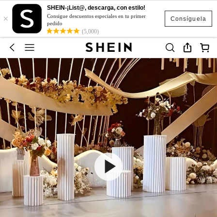
SHEIN-¡List@, descarga, con estilo!
×
Consigue descuentos especiales en tu primer
Consíguela
pedido
(5,000)