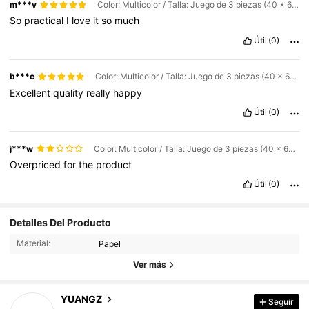
m***v
Color: Multicolor / Talla: Juego de 3 piezas (40 x 60 x 80 cm)
So
practical
I
love
it
so
much
Útil
(0)
b***c
Color: Multicolor / Talla: Juego de 3 piezas (40 x 60 x 80 cm)
Excellent
quality
really
happy
Útil
(0)
j***w
Color: Multicolor / Talla: Juego de 3 piezas (40 x 60 x 80 cm)
Overpriced
for
the
product
Útil
(0)
20 Seguidores
4.53
Detalles Del Producto
20 Seguidores
4.53
Material:
Papel
20 Seguidores
4.53
Ver más
20 Seguidores
4.53
YUANGZ
Seguir
20 Seguidores
4.53