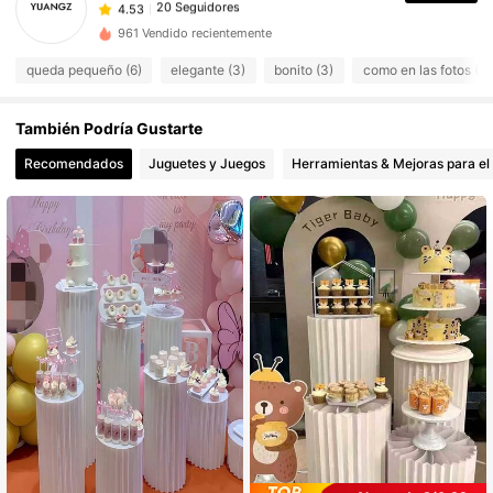
l***t
seguido
Hace 1 día
20 Seguidores
4.53
961 Vendido recientemente
20 Seguidores
4.53
queda pequeño (6)
elegante (3)
bonito (3)
como en las fotos (3)
20 Seguidores
4.53
También Podría Gustarte
20 Seguidores
4.53
Recomendados
Juguetes y Juegos
Herramientas & Mejoras para el
20 Seguidores
4.53
20 Seguidores
4.53