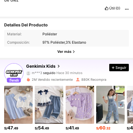
Útil
(0)
Detalles Del Producto
309K Seguidores
4.91
Material:
Poliéster
Composición:
97% Poliéster,3% Elastano
309K Seguidores
4.91
Ver más
309K Seguidores
4.91
Genkimix Kids
Seguir
m***3
seguido
Hace 30 minutos
309K Seguidores
4.91
2M Vendido recientemente
880K Recompra
309K Seguidores
4.91
309K Seguidores
4.91
309K Seguidores
4.91
47
54
41
60
4
S/
.49
S/
.49
S/
.49
S/
.32
S/
309K Seguidores
4.91