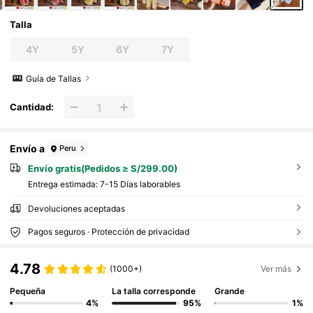
Talla
4Y
5Y
6Y
7Y
Guía de Tallas
Cantidad:
Envío a
Peru
Envío gratis(Pedidos ≥ S/299.00)
Entrega estimada:
7-15 Días laborables
Devoluciones aceptadas
Pagos seguros · Protección de privacidad
4.78
(1000+)
Ver más
Pequeña
La talla corresponde
Grande
4%
95%
1%