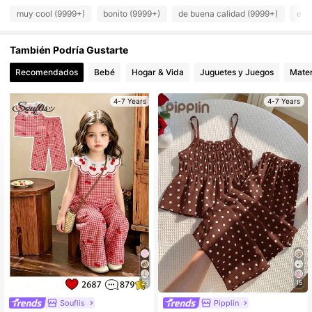
muy cool (9999+)
bonito (9999+)
de buena calidad (9999+)
ele
309K Seguidores
4.91
También Podría Gustarte
309K Seguidores
4.91
Recomendados
Bebé
Hogar & Vida
Juguetes y Juegos
Mater
309K Seguidores
4.91
4-7 Years
4-7 Years
25
15
Souflis
Pipplin