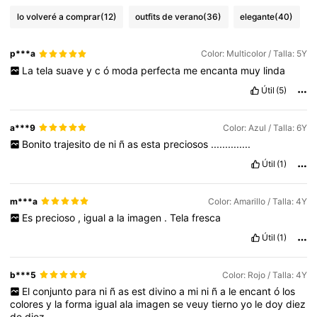
lo volveré a comprar
(12)
outfits de verano
(36)
elegante
(40)
p***a
Color: Multicolor / Talla: 5Y
La
tela
suave
y
c
ó
moda
perfecta
me
encanta
muy
linda
Útil
(5)
a***9
Color: Azul / Talla: 6Y
Bonito
trajesito
de
ni
ñ
as
esta
preciosos
..............
Útil
(1)
m***a
Color: Amarillo / Talla: 4Y
Es
precioso
,
igual
a
la
imagen
.
Tela
fresca
Útil
(1)
b***5
Color: Rojo / Talla: 4Y
El
conjunto
para
ni
ñ
as
est
divino
a
mi
ni
ñ
a
le
encant
ó
los
colores
y
la
forma
igual
ala
imagen
se
veuy
tierno
yo
le
doy
diez
de
diez