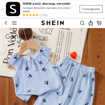
SHEIN-¡List@, descarga, con estilo!
×
Consigue descuentos especiales en tu primer
Consíguela
pedido
(5,000)