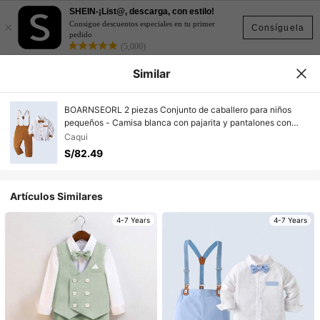
SHEIN-¡List@, descarga, con estilo!
×
Consigue descuentos especiales en tu primer
Consíguela
pedido
(5,000)
Similar
BOARNSEORL 2 piezas Conjunto de caballero para niños
pequeños - Camisa blanca con pajarita y pantalones con
tirantes caqui, elegante y apropiado para baby shower, fiesta
Caqui
de cumpleaños, boda, atuendo formal de pajecito
S/82.49
Artículos Similares
4-7 Years
4-7 Years