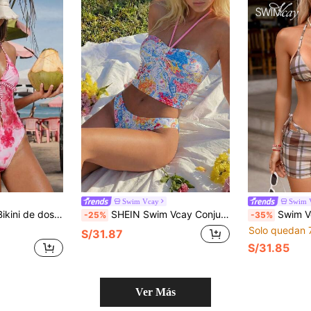
Swim Vcay
Swim 
r y cuello halter, para uso casual, vacaciones y fiestas en la playa
SHEIN Swim Vcay Conjunto de tankini de 2 piezas con estampado de paisley colorido y cuello halter para mujeres, nueva llegada de trajes de baño para mujeres verano 2026. Adecuado para vacaciones, citas, té de la tarde, estilo occidental, cruceros, playa, isla, viajes por carretera, todas las estaciones, festivales de música, vacaciones bohemias, vacaciones bohemias, otoño relajado, estilo occidental bohemio, blusas elegantes para mujeres, conjunto de bikinis de 2 piezas para mujeres, trajes de baño festivos para mujeres, trajes de baño Zestiva de 2 piezas
Swim Vcay 3 piezas Conjunto de bikini de 
-25%
-35%
Solo quedan 
S/31.87
S/31.85
Ver Más