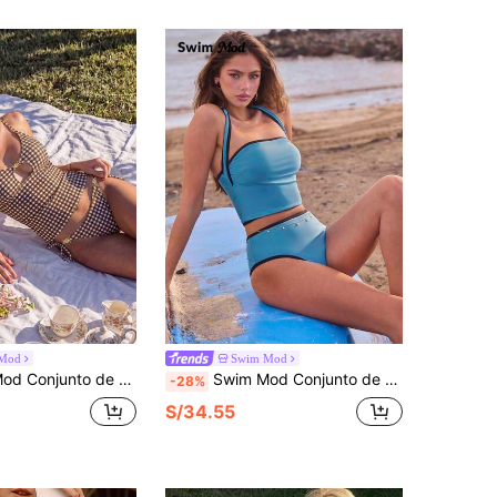
Mod
Swim Mod
es de espagueti, joyería de metal, nudo y tanga, estilo maduro para vacaciones, playa, verano y festival de música
Swim Mod Conjunto de tankini 2026 con parte superior bandeau de contraste y Bottom triangular para mujeres, adecuado para escuela, vacaciones, citas, té de la tarde, estilo occidental, crucero, playa, isla, viaje por carretera, todas las estaciones, festival de música, vacaciones bohemias, vacaciones bohemias, otoño relajado, estilo bohemio occidental, tops elegantes para conjunto de traje de baño de cintura alta de 2 piezas para mujeres
-28%
S/34.55