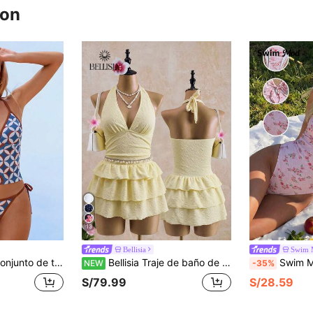
ron
13
Bellisia
Swim 
pado total para vacaciones en la playa
Bellisia Traje de baño de una pieza con textura amarillo pálido para mujer, cuello halter, escote en V profundo, push-up, cintura ceñida, minifalda con volantes, favorecedor, estilo minimalista sexy, traje de baño para vacaciones en aguas termales
Swim Mod Traje de baño de una pieza para mujer de corte a
NEW
-35%
S/79.99
S/28.59