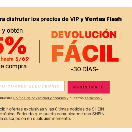
APP
S EXCLUSIVAS, PROMOCIONES Y NOTICIAS DE SHEIN
REGÍSTRATE
Suscribir
a nuestra
Política de privacidad y cookies
y nuestros
Términos y
Suscribirte
cibir ofertas exclusivas y las últimas noticias de SHEIN 
ectrónico. Entiendo que puedo comunicarme con SHEIN 
la suscripción en cualquier momento.
Suscribir