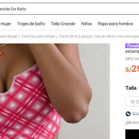
estido De Baño
and down arrow keys to navigate search Búsqueda reciente and Busca y Encuentr
 mujer
Trajes de baño
Talla Grande
Niños
Ropa para hombre
para Mujer
Tankinis para Mujer
/
/
estamp
descub
SKU: s
festiv
2
S/
PR
Talla
M (
Guí
¿No es t