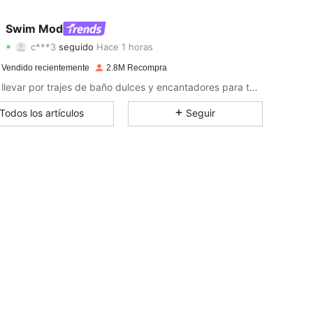
4.87
10K
545K
Swim Mod
c***3
seguido
Hace 1 horas
4.87
10K
545K
Calificación
Artículos
Seguidores
 Vendido recientemente
2.8M Recompra
4.87
10K
545K
Déjate llevar por trajes de baño dulces y encantadores para tus días junto al mar.
Todos los artículos
Seguir
4.87
10K
545K
4.87
10K
545K
4.87
10K
545K
4.87
10K
545K
4.87
10K
545K