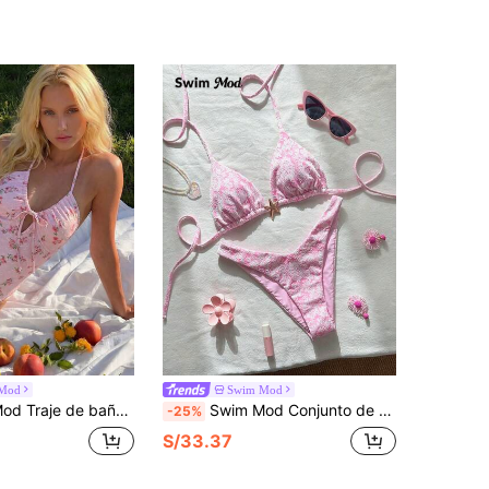
Mod
Swim Mod
lto, cuello halter, decoración con lazo de cordón, estampado floral rosa en toda la prenda, para sol y playa en primavera/verano
Swim Mod Conjunto de bikini de cuello de halter con textura floral para mujer, traje de baño sexy de dos piezas tipo triángulo para playa, piscina, fiesta, rosa, versátil y casual para mujer
-25%
S/33.37