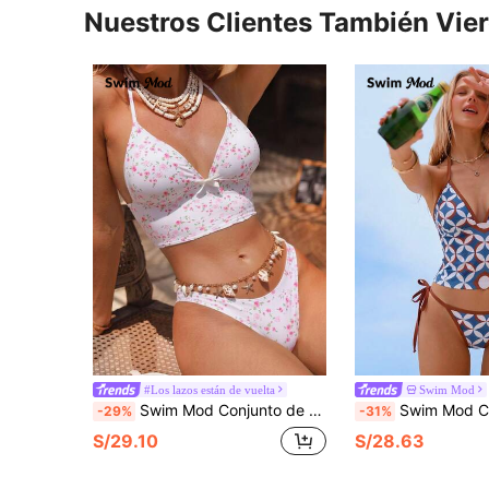
Nuestros Clientes También Vie
#Los lazos están de vuelta
Swim Mod
Swim Mod Conjunto de 2 piezas de camiseta sin espalda con tirantes de espagueti y bikini con estampado floral rosa, acento de lazo blanco y estilo fresco de vacaciones de primavera/verano para mujer
Swim Mod Conjunto de tankini con estam
-29%
-31%
S/29.10
S/28.63