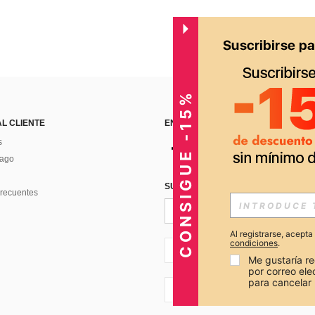
CONSIGUE -15%
AL CLIENTE
ENCUÉNTRANOS EN
s
Pago
SUSCRÍBETE PARA RECIBIR OFERTA
recuentes
Al registrarse, acept
condiciones
.
PE + 51
Me gustaría re
por correo el
para cancelar 
PE + 51