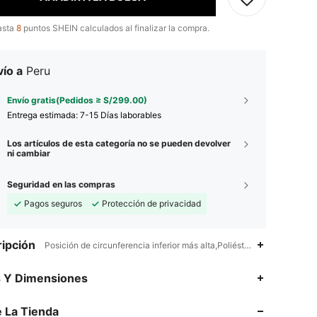
asta
8
puntos SHEIN calculados al finalizar la compra.
ío a
Peru
Envío gratis(Pedidos ≥ S/299.00)
Entrega estimada:
7-15 Días laborables
Los artículos de esta categoría no se pueden devolver
ni cambiar
Seguridad en las compras
Pagos seguros
Protección de privacidad
ipción
Posición de circunferencia inferior más alta,Poliéster,Sí
4.87
10K
545K
s Y Dimensiones
4.87
10K
545K
 La Tienda