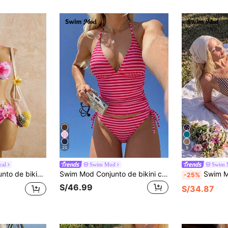
20
9
cal
Swim Mod
Swim 
, talla grande salida de baño con protección solar, moda de primavera/verano de alta demanda
Swim Mod Conjunto de bikini casual de 2 piezas con estampado floral tropical para mujer
Swim Mod Conjunto de tankini para mujer con tirant
-25%
S/46.99
S/34.87