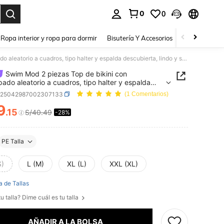
0
0
a. Press Enter to select.
Ropa interior y ropa para dormir
Bisutería Y Accesorios
Zapatos
H
Swim Mod 2 piezas Top de bikini con estampado aleatorio a cuadros, tipo halter y espalda descubierta, lindo y sexy, apto para vacaciones y festivales de música
Swim Mod 2 piezas Top de bikini con
ado aleatorio a cuadros, tipo halter y espalda
ierta, lindo y sexy, apto para vacaciones y
z25042987002307133
(1 Comentarios)
ales de música
9
.15
S/40.49
-28%
ICE AND AVAILABILITY
PE Talla
S)
L (M)
XL (L)
XXL (XL)
a de Tallas
u talla? Dime cuál es tu talla
AÑADIR A LA BOLSA