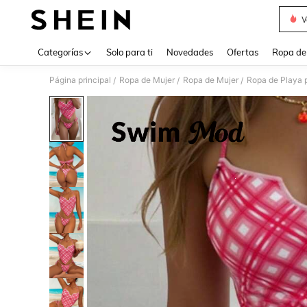
V
Use up 
Categorías
Solo para ti
Novedades
Ofertas
Ropa de
Página principal
Ropa de Mujer
Ropa de Mujer
Ropa de Playa 
/
/
/