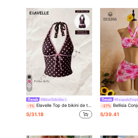
17
#BikiniTalleAlto
#EscapadaTropi
Elavelle Top de bikini de tirantes finos con lazo y estampado aleatorio para mujer, primavera/verano
Bellisia Conjunto de bikini de playa sexy y elegante con diseño de estampado floral y flor 3D separada
-1%
-27%
S/31.18
S/39.41