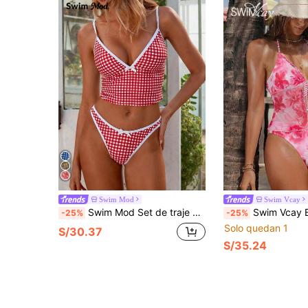
Swim Mod
Swim Vcay
Swim Mod Set de traje de baño de 2 piezas con top con tirantes a cuadros y espalda descubierta con lazo, y Bottom tipo bikini para vacaciones en la playa
Swim Vcay Bikini de dos piezas con estampado colorido, copa triangula
-25%
-25%
Solo quedan 1
S/30.37
S/35.24