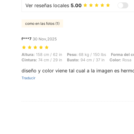
Ver reseñas locales
5.00
como en las fotos (1)
f***7
30 Nov,2025
Altura: 158 cm / 62 in, Peso: 68 kg / 150 lbs, Forma del cuerpo: Manza
Altura:
158 cm / 62 in
Peso:
68 kg / 150 lbs
Forma del c
Cintura:
74 cm / 29 in
Busto:
94 cm / 37 in
Color:
Rosa
diseño y color viene tal cual a la imagen es herm
Traducir