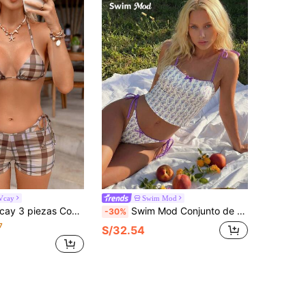
Vcay
Swim Mod
mujer con estampado de cuadros y atar, traje de baño de moda para fiesta, primavera/verano
Swim Mod Conjunto de traje de baño de dos piezas para mujer con lazo, estampado floral fresco y ribete de encaje, nuevo para primavera/verano
-30%
7
S/32.54