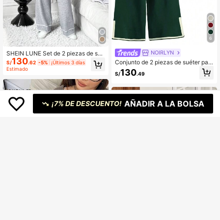
6
NOIRLYN
SHEIN LUNE Set de 2 piezas de sué
130
ter holgado de punto con contraste
Conjunto de 2 piezas de suéter par
S/
.62
-5%
¡Últimos 3 días
de color para mujer
a mujer NOIRLYN, suéter minimalist
Estimado
130
S/
.49
a holgado casual con bloques de co
lor, cuello redondo, manga larga y p
antalones rectos de pierna ancha
AÑADIR A LA BOLSA
¡7% DE DESCUENTO!
6