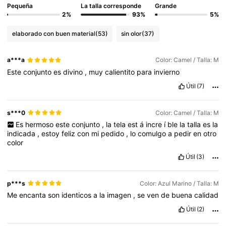
Pequeña
La talla corresponde
Grande
2%
93%
5%
elaborado con buen material
(53)
sin olor
(37)
a***a
Color: Camel / Talla: M
Este
conjunto
es
divino
,
muy
calientito
para
invierno
Útil
(7)
s***0
Color: Camel / Talla: M
Es
hermoso
este
conjunto
,
la
tela
est
á
incre
í
ble
la
talla
es
la
indicada
,
estoy
feliz
con
mi
pedido
,
lo
comulgo
a
pedir
en
otro
color
Útil
(3)
p***s
Color: Azul Marino / Talla: M
Me
encanta
son
identicos
a
la
imagen
,
se
ven
de
buena
calidad
Útil
(2)