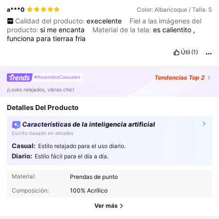
a***0
Color: Albaricoque / Talla: S
Calidad del producto:
execelente
Fiel a las imágenes del
producto:
si
me
encanta
Material de la tela:
es
calientito
,
funciona
para
tierraa
fria
Útil
(1)
Tendencias
Top 2
#AtuendosCasuales
¡Looks relajados, vibras chic!
Detalles Del Producto
Características de la inteligencia artificial
Escrito basado en detalles
Casual:
Estilo relajado para el uso diario.
Diario:
Estilo fácil para el día a día.
1.8M Seguidores
4.86
Material:
Prendas de punto
Composición:
100% Acrílico
1.8M Seguidores
4.86
Ver más
1.8M Seguidores
4.86