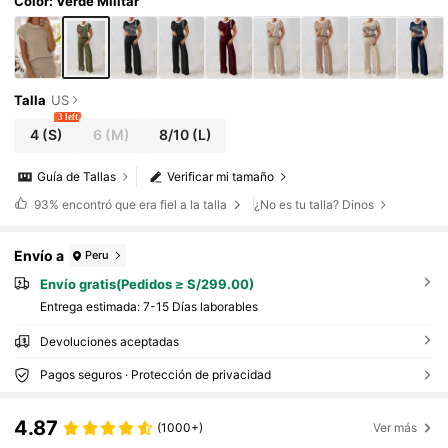
Color: Verde Militar
Talla
US
3 left
4
(S)
6
(M)
8/10
(L)
Guía de Tallas
Verificar mi tamaño
93%
encontró que era fiel a la talla
¿No es tu talla? Dinos
Envío a
Peru
Envío gratis(Pedidos ≥ S/299.00)
Entrega estimada:
7-15 Días laborables
Devoluciones aceptadas
Pagos seguros · Protección de privacidad
4.87
(1000+)
Ver más