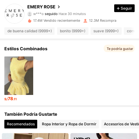
EMERY ROSE
Seguir
w***o
seguido
Hace 30 minutos
1.8M Seguidores
4.86
17.4M Vendido recientemente
12.3M Recompra
1.8M Seguidores
4.86
de buena calidad (9999+)
bonito (9999+)
suave (9999+)
como e
1.8M Seguidores
4.86
Estilos Combinados
Te podría gustar
1.8M Seguidores
4.86
1.8M Seguidores
4.86
1.8M Seguidores
4.86
78
S/
.11
1.8M Seguidores
4.86
También Podría Gustarte
1.8M Seguidores
4.86
Recomendados
Ropa Interior y Ropa de Dormir
Accesorios de Vesti