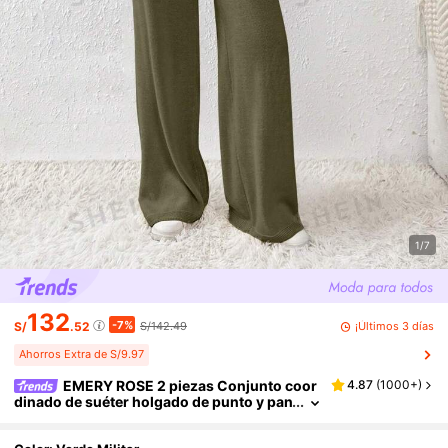
1/7
132
-7%
¡Últimos 3 días
S/
.52
S/142.49
Ahorros Extra de S/9.97
EMERY ROSE 2 piezas Conjunto coor
4.87
(
1000+
)
dinado de suéter holgado de punto y pan
talones con cordón para mujer