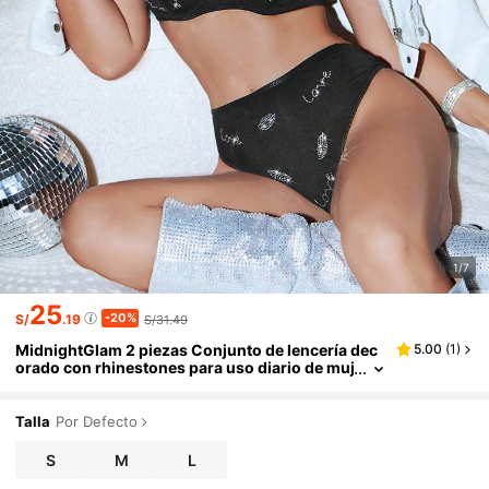
1/7
25
-20%
S/
.19
S/31.49
MidnightGlam 2 piezas Conjunto de lencería dec
5.00
(
1
)
orado con rhinestones para uso diario de muj
er
Talla
Por Defecto
S
M
L