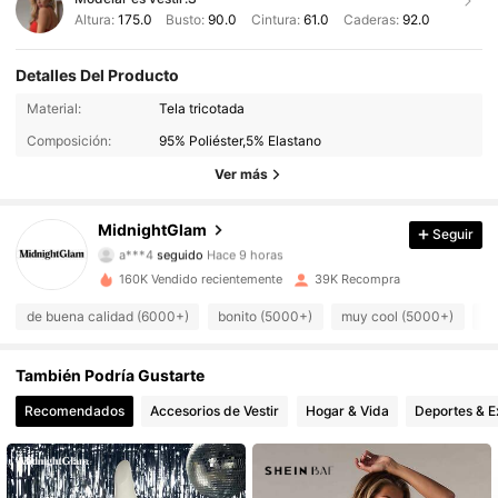
Altura:
175.0
Busto:
90.0
Cintura:
61.0
Caderas:
92.0
Detalles Del Producto
34K Seguidores
4.92
Material:
Tela tricotada
Composición:
95% Poliéster,5% Elastano
34K Seguidores
4.92
Ver más
34K Seguidores
4.92
MidnightGlam
Seguir
a***4
seguido
Hace 9 horas
34K Seguidores
4.92
160K Vendido recientemente
39K Recompra
34K Seguidores
4.92
de buena calidad (6000+)
bonito (5000+)
muy cool (5000+)
co
34K Seguidores
4.92
También Podría Gustarte
Recomendados
Accesorios de Vestir
Hogar & Vida
Deportes & E
34K Seguidores
4.92
34K Seguidores
4.92