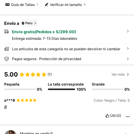
Guía de Tallas
Verificar mi tamaño
Envío a
Peru
Envío gratis(Pedidos ≥ S/299.00)
Entrega estimada:
7-15 Días laborables
Los artículos de esta categoría no se pueden devolver ni cambiar
Pagos seguros · Protección de privacidad
5.00
(1)
Ver más
Pequeña
La talla corresponde
Grande
0%
100%
0%
o***9
Color: Negro / Talla: S
ดี
Útil
(0)
Modelar es vestir:
S