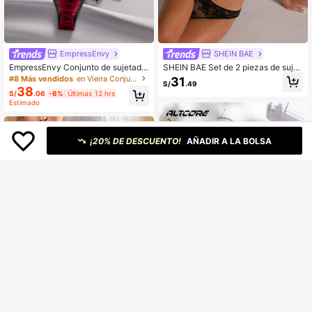
EmpressEnvy
SHEIN BAE
EmpressEnvy Conjunto de sujetado
SHEIN BAE Set de 2 piezas de sujet
r con aros y pantie de encaje con c
ador con aros y ropa interior de unic
#8 Más vendidos
en Vieira Conjuntos de sujetador y braguita para m
31
S/
.49
ontraste de colores
olor y encaje sexy para mujer
38
S/
.06
-6%
Últimas 12 hrs
Estimado
¡20% DE DESCUENTO!
AÑADIR A LA BOLSA
11
AltCore Conjunto de lencería sexy d