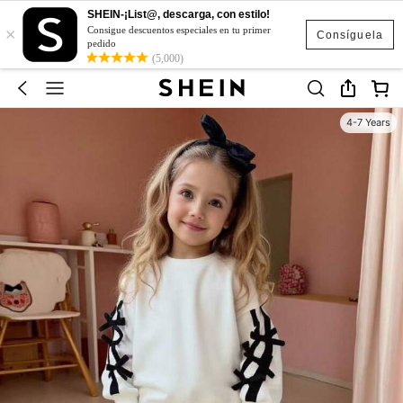
SHEIN-¡List@, descarga, con estilo!
×
Consigue descuentos especiales en tu primer
Consíguela
pedido
(5,000)
4-7 Years