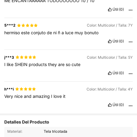
ME
ENCANTAAAAAA
TODOOOOOOO
10
/
10
Útil
(0)
5***2
Color: Multicolor / Talla: 7Y
hermiso
este
conjuto
de
ni
ñ
a
luce
muy
bonuto
Útil
(0)
j***3
Color: Multicolor / Talla: 5Y
I
like
SHEIN
products
they
are
so
cute
Útil
(0)
h***i
Color: Multicolor / Talla: 4Y
Very
nice
and
amazing
I
love
it
Útil
(0)
Detalles Del Producto
18K Seguidores
4.91
Material:
Tela tricotada