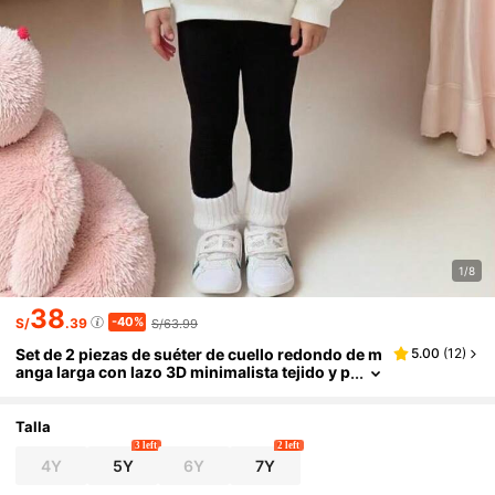
1/8
38
-40%
S/
.39
S/63.99
Set de 2 piezas de suéter de cuello redondo de m
5.00
(
12
)
anga larga con lazo 3D minimalista tejido y p
antalones negros para niñas jóvenes, look c
asual, lindo y deportivo para otoño
Talla
3 left
2 left
4Y
5Y
6Y
7Y