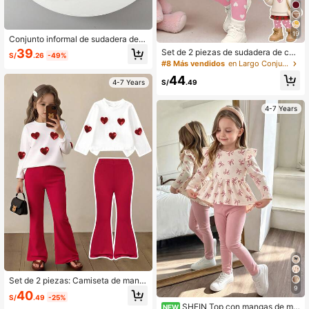
19
Conjunto informal de sudadera de
manga larga con estampado de esl
39
Set de 2 piezas de sudadera de cue
S/
.26
-49%
ogan y lazo, y pantalones para niña
llo redondo de manga larga y leggin
#8 Más vendidos
en Largo Conjuntos de sudadera y sudadera con capu
gs casuales para niña, adecuado pa
44
ra otoño/invierno, color rosa
S/
.49
4-7 Years
4-7 Years
Set de 2 piezas: Camiseta de mang
9
a larga con cuello redondo y corazó
40
S/
.49
-25%
n 3D, combinada con pantalones ac
SHEIN Top con mangas de ma
NEW